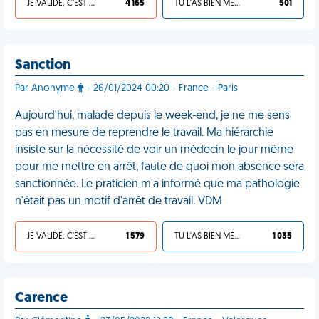
JE VALIDE, C'EST UNE VDM
4 165
TU L'AS BIEN MÉRITÉ
501
Sanction
Par Anonyme
- 26/01/2024 00:20 - France - Paris
Aujourd'hui, malade depuis le week-end, je ne me sens
pas en mesure de reprendre le travail. Ma hiérarchie
insiste sur la nécessité de voir un médecin le jour même
pour me mettre en arrêt, faute de quoi mon absence sera
sanctionnée. Le praticien m'a informé que ma pathologie
n'était pas un motif d'arrêt de travail. VDM
JE VALIDE, C'EST UNE VDM
1 579
TU L'AS BIEN MÉRITÉ
1 035
Carence