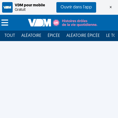
VDM pour mobile
Ouvrir dans l'app
×
Gratuit
TOUT
ALÉATOIRE
ÉPICÉE
ALÉATOIRE ÉPICÉE
LE TO