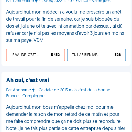
Par Clémentine
- 23/05/2022 12:20 - France - Valergues
Aujourd'hui, mon médecin a voulu me prescrire un arrêt
de travail pour la fin de semaine, car je suis bloquée du
dos et j'ai une otite avec inflammation par dessus. J'ai dû
refuser car je n'ai pas les moyens d'avoir 3 jours en moins
sur ma paye. VDM
JE VALIDE, C'EST UNE VDM
5 452
TU L'AS BIEN MÉRITÉ
528
Ah oui, c'est vrai
Par Anonyme
- Ça date de 2013 mais c'est de la bonne -
France - Compiègne
Aujourd'hui, mon boss m'appelle chez moi pour me
demander la raison de mon retard de ce matin et pour
me faire comprendre que ça ne doit plus se reproduire.
Note : je ne fais plus partie de cette entreprise depuis hier