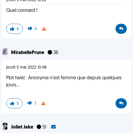
jeudi 5 mai 2022 10:26
Quel connard !
6
4
MirabellePrune
36
jeudi 5 mai 2022 10:48
Plot twist : Anonyme n'est femme que depuis quelques
jours...
5
7
Joliet Jake
51