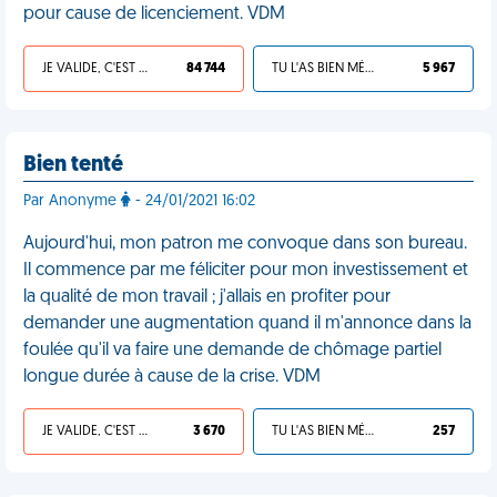
pour cause de licenciement. VDM
JE VALIDE, C'EST UNE VDM
84 744
TU L'AS BIEN MÉRITÉ
5 967
Bien tenté
Par Anonyme
- 24/01/2021 16:02
Aujourd'hui, mon patron me convoque dans son bureau.
Il commence par me féliciter pour mon investissement et
la qualité de mon travail ; j'allais en profiter pour
demander une augmentation quand il m'annonce dans la
foulée qu'il va faire une demande de chômage partiel
longue durée à cause de la crise. VDM
JE VALIDE, C'EST UNE VDM
3 670
TU L'AS BIEN MÉRITÉ
257