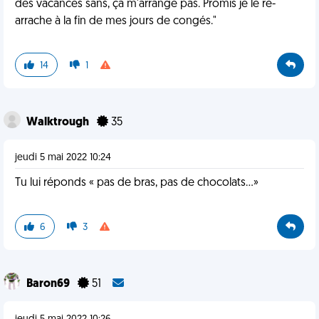
des vacances sans, ça m'arrange pas. Promis je le ré-
arrache à la fin de mes jours de congés."
14
1
Walktrough
35
jeudi 5 mai 2022 10:24
Tu lui réponds « pas de bras, pas de chocolats…»
6
3
Baron69
51