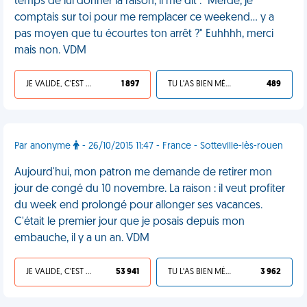
temps de lui donner la raison, il me dit : "Merde, je
comptais sur toi pour me remplacer ce weekend… y a
pas moyen que tu écourtes ton arrêt ?" Euhhhh, merci
mais non. VDM
JE VALIDE, C'EST UNE VDM
1 897
TU L'AS BIEN MÉRITÉ
489
Par anonyme
- 26/10/2015 11:47 - France - Sotteville-lès-rouen
Aujourd'hui, mon patron me demande de retirer mon
jour de congé du 10 novembre. La raison : il veut profiter
du week end prolongé pour allonger ses vacances.
C'était le premier jour que je posais depuis mon
embauche, il y a un an. VDM
JE VALIDE, C'EST UNE VDM
53 941
TU L'AS BIEN MÉRITÉ
3 962