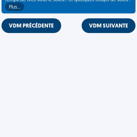
rempli de rires sous le soleil... et quelques coups de soleil !
Plus…
VDM PRÉCÉDENTE
VDM SUIVANTE