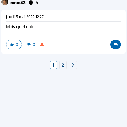
ninie32
15
jeudi 5 mai 2022 12:27
Mais quel culot….
0
0
1
2