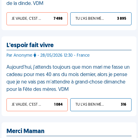
de la dinde. VDM
JE VALIDE, C'EST UNE VDM
7 498
TU L'AS BIEN MÉRITÉ
3 895
L'espoir fait vivre
Par Anonyme
- 28/05/2026 12:30 - France
Aujourd'hui, j'attends toujours que mon mari me fasse un
cadeau pour mes 40 ans du mois dernier, alors je pense
que je ne vais pas m'attendre à grand-chose dimanche
pour la Fête des mères. VDM
JE VALIDE, C'EST UNE VDM
1 084
TU L'AS BIEN MÉRITÉ
316
Merci Maman