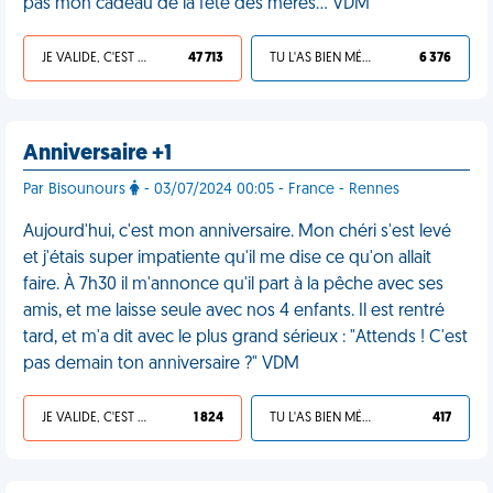
pas mon cadeau de la fête des mères... VDM
JE VALIDE, C'EST UNE VDM
47 713
TU L'AS BIEN MÉRITÉ
6 376
Anniversaire +1
Par Bisounours
- 03/07/2024 00:05 - France - Rennes
Aujourd'hui, c'est mon anniversaire. Mon chéri s'est levé
et j'étais super impatiente qu'il me dise ce qu'on allait
faire. À 7h30 il m'annonce qu'il part à la pêche avec ses
amis, et me laisse seule avec nos 4 enfants. Il est rentré
tard, et m'a dit avec le plus grand sérieux : "Attends ! C'est
pas demain ton anniversaire ?" VDM
JE VALIDE, C'EST UNE VDM
1 824
TU L'AS BIEN MÉRITÉ
417