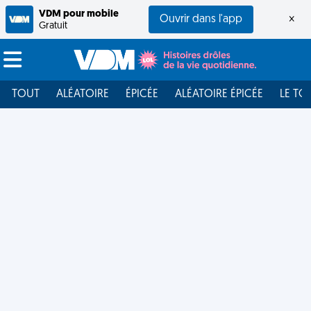
VDM pour mobile
Ouvrir dans l'app
×
Gratuit
TOUT
ALÉATOIRE
ÉPICÉE
ALÉATOIRE ÉPICÉE
LE TO