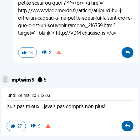
petite sœur ou quoi ? ^^</br> <a href="
http://www.viedemerde.fr/article/aujourd-hui-j-
offre-un-cadeau-a-ma-petite-soeur-lui-faisant-croire-
que-c-est-un-souvenir-ramene_216739.html"
target="_blank"> http://VDM chaussons </a>
18
2
mptwins3
6
lundi 29 mai 2017 12:03
jsuis pas mieux... javais pas compris non plus!!
27
9