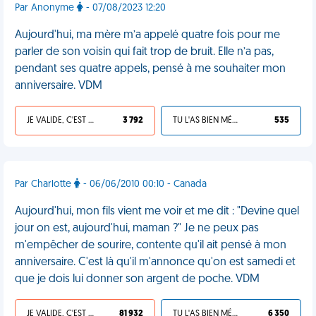
Par Anonyme
- 07/08/2023 12:20
Aujourd'hui, ma mère m’a appelé quatre fois pour me
parler de son voisin qui fait trop de bruit. Elle n’a pas,
pendant ses quatre appels, pensé à me souhaiter mon
anniversaire. VDM
JE VALIDE, C'EST UNE VDM
3 792
TU L'AS BIEN MÉRITÉ
535
Par Charlotte
- 06/06/2010 00:10 - Canada
Aujourd'hui, mon fils vient me voir et me dit : "Devine quel
jour on est, aujourd'hui, maman ?" Je ne peux pas
m'empêcher de sourire, contente qu'il ait pensé à mon
anniversaire. C'est là qu'il m'annonce qu'on est samedi et
que je dois lui donner son argent de poche. VDM
JE VALIDE, C'EST UNE VDM
81 932
TU L'AS BIEN MÉRITÉ
6 350