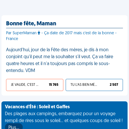
Bonne fête, Maman
Par SuperMaman
- Ça date de 2017 mais c'est de la bonne -
France
Aujourd'hui, jour de la Fête des mères, je dis à mon
conjoint qu'il peut me la souhaiter s'il veut. Ça va faire
quatre heures et il n'a toujours pas compris le sous-
entendu. VDM
JE VALIDE, C'EST UNE VDM
15 765
TU L'AS BIEN MÉRITÉ
2 507
Vacances d'Été : Soleil et Gaffes
Des plages aux campings, embarquez pour un voyage
rempli de rires sous le soleil... et quelques coups de soleil !
Plus…