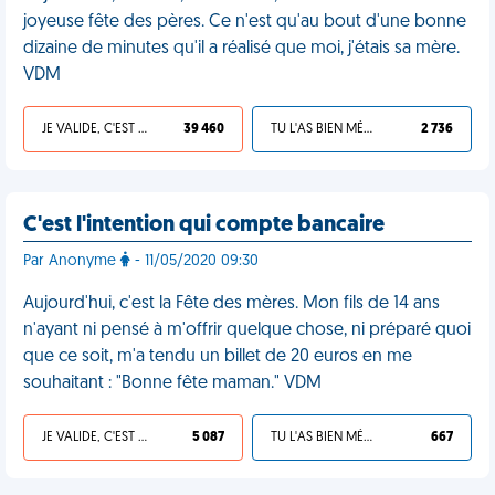
joyeuse fête des pères. Ce n'est qu'au bout d'une bonne
dizaine de minutes qu'il a réalisé que moi, j'étais sa mère.
VDM
JE VALIDE, C'EST UNE VDM
39 460
TU L'AS BIEN MÉRITÉ
2 736
C'est l'intention qui compte bancaire
Par Anonyme
- 11/05/2020 09:30
Aujourd'hui, c'est la Fête des mères. Mon fils de 14 ans
n'ayant ni pensé à m'offrir quelque chose, ni préparé quoi
que ce soit, m'a tendu un billet de 20 euros en me
souhaitant : "Bonne fête maman." VDM
JE VALIDE, C'EST UNE VDM
5 087
TU L'AS BIEN MÉRITÉ
667