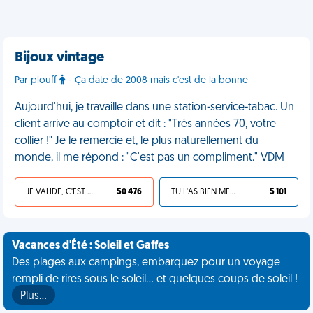
Bijoux vintage
Par plouff
- Ça date de 2008 mais c'est de la bonne
Aujourd'hui, je travaille dans une station-service-tabac. Un
client arrive au comptoir et dit : "Très années 70, votre
collier !" Je le remercie et, le plus naturellement du
monde, il me répond : "C'est pas un compliment." VDM
JE VALIDE, C'EST UNE VDM
50 476
TU L'AS BIEN MÉRITÉ
5 101
Vacances d'Été : Soleil et Gaffes
Des plages aux campings, embarquez pour un voyage
rempli de rires sous le soleil... et quelques coups de soleil !
Plus…