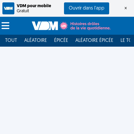
VDM pour mobile
Ouvrir dans l'app
×
Gratuit
TOUT
ALÉATOIRE
ÉPICÉE
ALÉATOIRE ÉPICÉE
LE TO