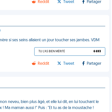
Reddit
Tweet
Partager
e
ère si ses seins allaient un jour toucher ses jambes. VDM
TU L'AS BIEN MÉRITÉ
6 693
Reddit
Tweet
Partager
n neveu, bien plus âgé, et elle lui dit, en lui touchant le
 ! Ma maman aussi !" Puis : "Et tu as de la moustache !