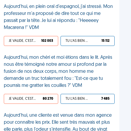
Aujourd'hui, en plein oral d'espagnol, j'ai stressé. Mon
professeur m'a proposé de dire tout ce qui me
passait par la tête. Je lui ai répondu : "Heeeeey
Macarena !" VDM
JE VALIDE, C'EST UNE VDM
102 003
TU L'AS BIEN MÉRITÉ
15 112
Aujourd'hui, mon chéri et moi étions dans le lit. Après
nous être témoigné notre amour si profond par la
fusion de nos deux corps, mon homme me
demande un truc totalement fou : "Est-ce que tu
pourrais me gratter les couilles ?" VDM
JE VALIDE, C'EST UNE VDM
80 270
TU L'AS BIEN MÉRITÉ
7 485
Aujourd'hui, une cliente est venue dans mon agence
pour connaître les prix. Elle sent très mauvais et plus
elle parle, plus l'odeur s'intensifie. Au bout de vingt