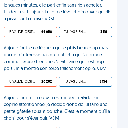
longues minutes, elle part enfin sans rien acheter.
L'odeur est toujours là. Je me lève et découvre qu'elle
a pissé sur la chaise. VDM
JE VALIDE, C'EST UNE VDM
69 058
TU L'AS BIEN MÉRITÉ
3 118
Aujourd’hui, le collègue à qui je plais beaucoup mais
qui ne m’intéresse pas du tout, et à qui j’ai donné
comme excuse hier que c’était parce qu’il est trop
poilu, m’a montré son torse fraîchement épilé. VDM
JE VALIDE, C'EST UNE VDM
20 282
TU L'AS BIEN MÉRITÉ
7 154
Aujourd'hui, mon copain est un peu malade. En
copine attentionnée, je décide donc de lui faire une
petite gâterie sous la douche. C'est le moment qu'il a
choisi pour s'évanouir. VDM