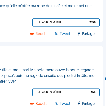
nonce qu'elle m'offre ma robe de mariée et me remet une
TU L'AS BIEN MÉRITÉ
7 158
Reddit
Tweet
Partager
fille et mon mari. Ma belle-mère ouvre la porte, regarde
 ma puce", puis me regarde ensuite des pieds à la tête, me
entre." VDM
TU L'AS BIEN MÉRITÉ
365
Reddit
Tweet
Partager