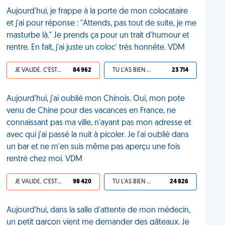
Aujourd'hui, je frappe à la porte de mon colocataire
et j'ai pour réponse : "Attends, pas tout de suite, je me
masturbe là." Je prends ça pour un trait d'humour et
rentre. En fait, j'ai juste un coloc' très honnête. VDM
JE VALIDE, C'EST UNE VDM
84 962
TU L'AS BIEN MÉRITÉ
23 714
Aujourd'hui, j'ai oublié mon Chinois. Oui, mon pote
venu de Chine pour des vacances en France, ne
connaissant pas ma ville, n'ayant pas mon adresse et
avec qui j'ai passé la nuit à picoler. Je l'ai oublié dans
un bar et ne m'en suis même pas aperçu une fois
rentré chez moi. VDM
JE VALIDE, C'EST UNE VDM
98 420
TU L'AS BIEN MÉRITÉ
24 826
Aujourd'hui, dans la salle d'attente de mon médecin,
un petit garçon vient me demander des gâteaux. Je