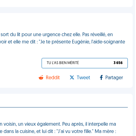
ort du lit pour une urgence chez elle. Pas réveillé, en
oir et elle me dit : "Je te présente Eugénie, l'aide-soignante
TU L'AS BIEN MÉRITÉ
3 656
Reddit
Tweet
Partager
n voisin, un vieux également. Peu après, il interpelle ma
ans la cuisine, et lui dit : "J'ai vu votre fille." Ma mère :