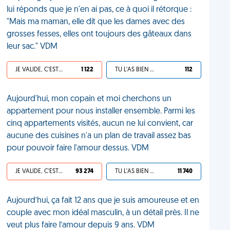
lui réponds que je n'en ai pas, ce à quoi il rétorque :
"Mais ma maman, elle dit que les dames avec des
grosses fesses, elles ont toujours des gâteaux dans
leur sac." VDM
JE VALIDE, C'EST UNE VDM
1 122
TU L'AS BIEN MÉRITÉ
112
Aujourd'hui, mon copain et moi cherchons un
appartement pour nous installer ensemble. Parmi les
cinq appartements visités, aucun ne lui convient, car
aucune des cuisines n'a un plan de travail assez bas
pour pouvoir faire l'amour dessus. VDM
JE VALIDE, C'EST UNE VDM
93 274
TU L'AS BIEN MÉRITÉ
11 740
Aujourd’hui, ça fait 12 ans que je suis amoureuse et en
couple avec mon idéal masculin, à un détail près. Il ne
veut plus faire l’amour depuis 9 ans. VDM