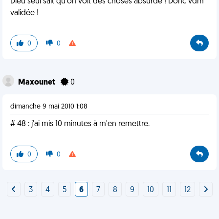
Dieu seul sait qu'on voit des choses absurde ! Donc vdm
validée !
0
0
Maxounet
0
dimanche 9 mai 2010 1:08
# 48 : j'ai mis 10 minutes à m'en remettre.
0
0
3
4
5
6
7
8
9
10
11
12