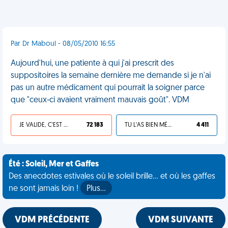
Par Dr Maboul - 08/05/2010 16:55
Aujourd'hui, une patiente à qui j'ai prescrit des
suppositoires la semaine dernière me demande si je n'ai
pas un autre médicament qui pourrait la soigner parce
que "ceux-ci avaient vraiment mauvais goût". VDM
JE VALIDE, C'EST UNE VDM
72 183
TU L'AS BIEN MÉRITÉ
4 411
Été : Soleil, Mer et Gaffes
Des anecdotes estivales où le soleil brille... et où les gaffes
ne sont jamais loin !
Plus…
VDM PRÉCÉDENTE
VDM SUIVANTE