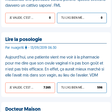
davvero un cattivo sapore'. FML
JE VALIDE, C'EST UNE VDM
0
TU L'AS BIEN MÉRITÉ
0
Lire la posologie
Par nuage16
- 13/09/2019 06:30
Aujourd'hui, une patiente vient me voir à la pharmacie
pour me dire que son ovule vaginal n'a pas bon goût et
n’est pas très efficace. En effet, ça aurait mieux marché si
elle l'avait mis dans son vagin, au lieu de l'avaler. VDM
JE VALIDE, C'EST UNE VDM
7 265
TU L'AS BIEN MÉRITÉ
596
Docteur Maison