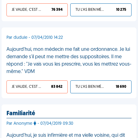
JE VALIDE, C'EST UNE VDM
76 394
TU L'AS BIEN MÉRITÉ
10 275
Par dudule - 07/04/2010 14:22
Aujourd'hui, mon médecin me fait une ordonnance. Je lui
demande s'il peut me mettre des suppositoires. Il me
répond : "Je vais vous les prescrire, vous les mettrez vous-
même." VDM
JE VALIDE, C'EST UNE VDM
83 842
TU L'AS BIEN MÉRITÉ
18 690
Familiarité
Par Anonyme
- 07/04/2019 09:30
Aujourd'hui, je suis infirmière et ma vielle voisine, qui dit