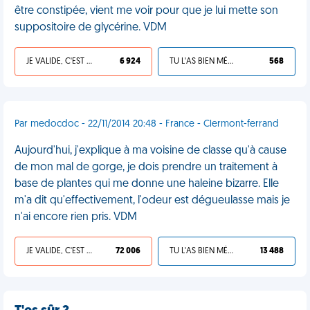
être constipée, vient me voir pour que je lui mette son
suppositoire de glycérine. VDM
JE VALIDE, C'EST UNE VDM
6 924
TU L'AS BIEN MÉRITÉ
568
Par medocdoc - 22/11/2014 20:48 - France - Clermont-ferrand
Aujourd'hui, j'explique à ma voisine de classe qu'à cause
de mon mal de gorge, je dois prendre un traitement à
base de plantes qui me donne une haleine bizarre. Elle
m'a dit qu'effectivement, l'odeur est dégueulasse mais je
n'ai encore rien pris. VDM
JE VALIDE, C'EST UNE VDM
72 006
TU L'AS BIEN MÉRITÉ
13 488