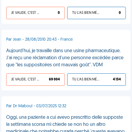
JE VALIDE, C'EST UNE VDM
0
TU L'AS BIEN MÉRITÉ
0
Par Jean - 28/08/2010 20:43 - France
Aujourd'hui, je travaille dans une usine pharmaceutique.
J'ai reçu une réclamation d'une personne excédée parce
que "les suppositoires ont mauvais goût". VDM
JE VALIDE, C'EST UNE VDM
69 004
TU L'AS BIEN MÉRITÉ
4 134
Par Dr Maboul - 03/07/2025 12:32
Oggi, una paziente a cui avevo prescritto delle supposte
la settimana scorsa mi chiede se non ho un altro
medicinale che potrebbe curarla perché 'queste avevano