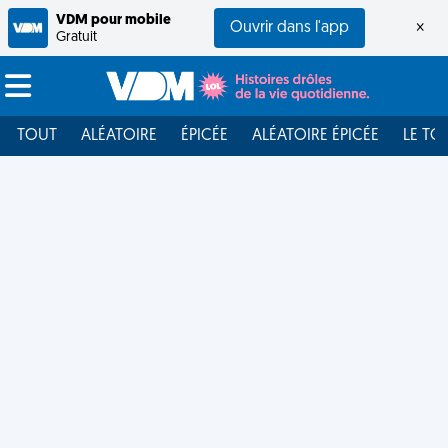
VDM pour mobile
Ouvrir dans l'app
×
Gratuit
TOUT
ALÉATOIRE
ÉPICÉE
ALÉATOIRE ÉPICÉE
LE TO