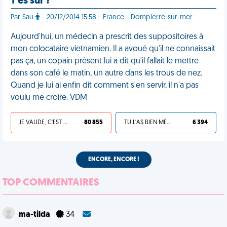
T'es sûr ?
Par Sau
- 20/12/2014 15:58 - France - Dompierre-sur-mer
Aujourd'hui, un médecin a prescrit des suppositoires à
mon colocataire vietnamien. Il a avoué qu'il ne connaissait
pas ça, un copain présent lui a dit qu'il fallait le mettre
dans son café le matin, un autre dans les trous de nez.
Quand je lui ai enfin dit comment s'en servir, il n'a pas
voulu me croire. VDM
JE VALIDE, C'EST UNE VDM
80 855
TU L'AS BIEN MÉRITÉ
6 394
ENCORE, ENCORE !
TOP COMMENTAIRES
ma-tilda
34