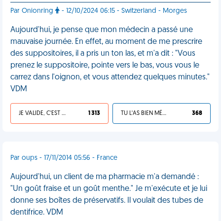
Par Onionring
- 12/10/2024 06:15 - Switzerland - Morges
Aujourd'hui, je pense que mon médecin a passé une
mauvaise journée. En effet, au moment de me prescrire
des suppositoires, il a pris un ton las, et m'a dit : "Vous
prenez le suppositoire, pointe vers le bas, vous vous le
carrez dans l'oignon, et vous attendez quelques minutes."
VDM
JE VALIDE, C'EST UNE VDM
1 313
TU L'AS BIEN MÉRITÉ
368
Par oups - 17/11/2014 05:56 - France
Aujourd'hui, un client de ma pharmacie m'a demandé :
"Un goût fraise et un goût menthe." Je m'exécute et je lui
donne ses boîtes de préservatifs. Il voulait des tubes de
dentifrice. VDM