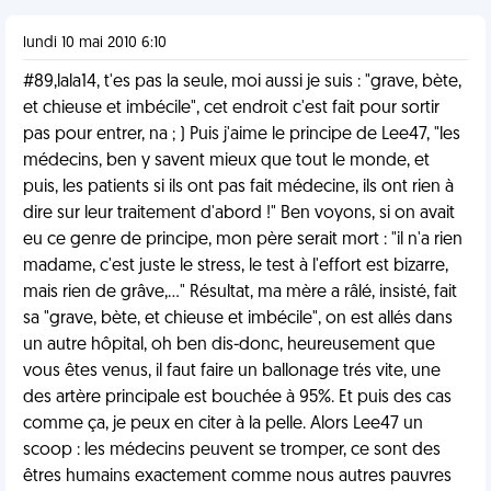
lundi 10 mai 2010 6:10
#89,lala14, t'es pas la seule, moi aussi je suis : "grave, bète,
et chieuse et imbécile", cet endroit c'est fait pour sortir
pas pour entrer, na ; ) Puis j'aime le principe de Lee47, "les
médecins, ben y savent mieux que tout le monde, et
puis, les patients si ils ont pas fait médecine, ils ont rien à
dire sur leur traitement d'abord !" Ben voyons, si on avait
eu ce genre de principe, mon père serait mort : "il n'a rien
madame, c'est juste le stress, le test à l'effort est bizarre,
mais rien de grâve,..." Résultat, ma mère a râlé, insisté, fait
sa "grave, bète, et chieuse et imbécile", on est allés dans
un autre hôpital, oh ben dis-donc, heureusement que
vous êtes venus, il faut faire un ballonage trés vite, une
des artère principale est bouchée à 95%. Et puis des cas
comme ça, je peux en citer à la pelle. Alors Lee47 un
scoop : les médecins peuvent se tromper, ce sont des
êtres humains exactement comme nous autres pauvres