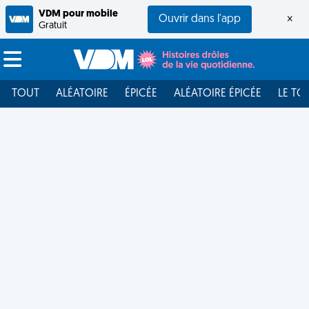
VDM pour mobile
Ouvrir dans l'app
×
Gratuit
TOUT
ALÉATOIRE
ÉPICÉE
ALÉATOIRE ÉPICÉE
LE TO