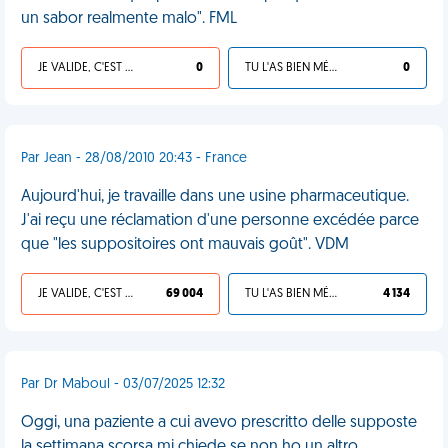
un sabor realmente malo". FML
JE VALIDE, C'EST UNE VDM
0
TU L'AS BIEN MÉRITÉ
0
Par Jean - 28/08/2010 20:43 - France
Aujourd'hui, je travaille dans une usine pharmaceutique.
J'ai reçu une réclamation d'une personne excédée parce
que "les suppositoires ont mauvais goût". VDM
JE VALIDE, C'EST UNE VDM
69 004
TU L'AS BIEN MÉRITÉ
4 134
Par Dr Maboul - 03/07/2025 12:32
Oggi, una paziente a cui avevo prescritto delle supposte
la settimana scorsa mi chiede se non ho un altro