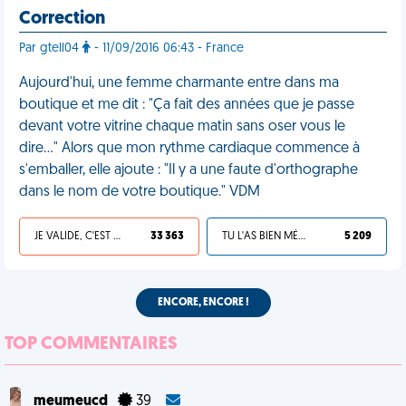
Correction
Par gtell04
- 11/09/2016 06:43 - France
Aujourd'hui, une femme charmante entre dans ma
boutique et me dit : "Ça fait des années que je passe
devant votre vitrine chaque matin sans oser vous le
dire…" Alors que mon rythme cardiaque commence à
s'emballer, elle ajoute : "Il y a une faute d'orthographe
dans le nom de votre boutique." VDM
JE VALIDE, C'EST UNE VDM
33 363
TU L'AS BIEN MÉRITÉ
5 209
ENCORE, ENCORE !
TOP COMMENTAIRES
meumeucd
39