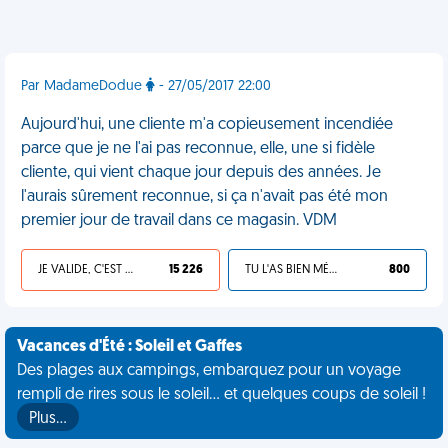
Par MadameDodue
- 27/05/2017 22:00
Aujourd'hui, une cliente m'a copieusement incendiée
parce que je ne l'ai pas reconnue, elle, une si fidèle
cliente, qui vient chaque jour depuis des années. Je
l'aurais sûrement reconnue, si ça n'avait pas été mon
premier jour de travail dans ce magasin. VDM
JE VALIDE, C'EST UNE VDM
15 226
TU L'AS BIEN MÉRITÉ
800
Vacances d'Été : Soleil et Gaffes
Des plages aux campings, embarquez pour un voyage
rempli de rires sous le soleil... et quelques coups de soleil !
Plus…