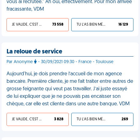
vous ai recrutée." Ah oui, effectivement. Pour mon arrivée
fracassante, VDM
JE VALIDE, C'EST UNE VDM
73 558
TU L'AS BIEN MÉRITÉ
16 129
La reloue de service
Par Anonyme
- 30/09/2021 09:30 - France - Toulouse
Aujourd'hui, je dois prendre l’accueil de mon agence
bancaire. Première cliente, je me fait traiter entre autres de
grosse feignante qui veut pas travailler. J’ai juste essayé
de lui expliquer que je ne pouvais pas encaisser son
chèque, car elle est cliente dans une autre banque. VDM
JE VALIDE, C'EST UNE VDM
3 828
TU L'AS BIEN MÉRITÉ
269