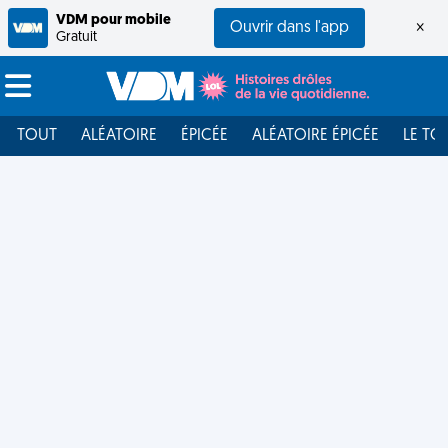
VDM pour mobile
Ouvrir dans l'app
×
Gratuit
TOUT
ALÉATOIRE
ÉPICÉE
ALÉATOIRE ÉPICÉE
LE TO