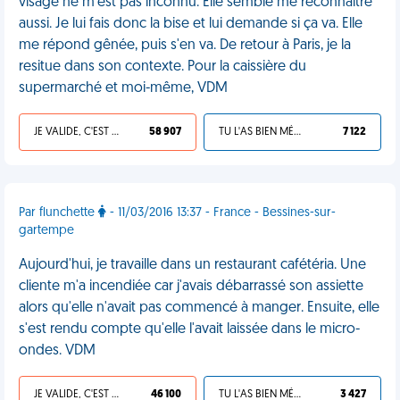
visage ne m'est pas inconnu. Elle semble me reconnaitre
aussi. Je lui fais donc la bise et lui demande si ça va. Elle
me répond gênée, puis s'en va. De retour à Paris, je la
resitue dans son contexte. Pour la caissière du
supermarché et moi-même, VDM
JE VALIDE, C'EST UNE VDM
58 907
TU L'AS BIEN MÉRITÉ
7 122
Par flunchette
- 11/03/2016 13:37 - France - Bessines-sur-
gartempe
Aujourd'hui, je travaille dans un restaurant cafétéria. Une
cliente m'a incendiée car j'avais débarrassé son assiette
alors qu'elle n'avait pas commencé à manger. Ensuite, elle
s'est rendu compte qu'elle l'avait laissée dans le micro-
ondes. VDM
JE VALIDE, C'EST UNE VDM
46 100
TU L'AS BIEN MÉRITÉ
3 427