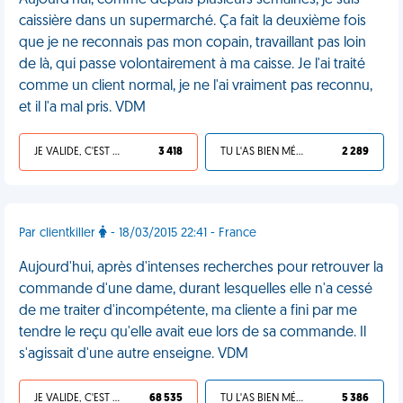
Aujourd'hui, comme depuis plusieurs semaines, je suis
caissière dans un supermarché. Ça fait la deuxième fois
que je ne reconnais pas mon copain, travaillant pas loin
de là, qui passe volontairement à ma caisse. Je l'ai traité
comme un client normal, je ne l'ai vraiment pas reconnu,
et il l'a mal pris. VDM
JE VALIDE, C'EST UNE VDM
3 418
TU L'AS BIEN MÉRITÉ
2 289
Par clientkiller
- 18/03/2015 22:41 - France
Aujourd'hui, après d'intenses recherches pour retrouver la
commande d'une dame, durant lesquelles elle n'a cessé
de me traiter d'incompétente, ma cliente a fini par me
tendre le reçu qu'elle avait eue lors de sa commande. Il
s'agissait d'une autre enseigne. VDM
JE VALIDE, C'EST UNE VDM
68 535
TU L'AS BIEN MÉRITÉ
5 386