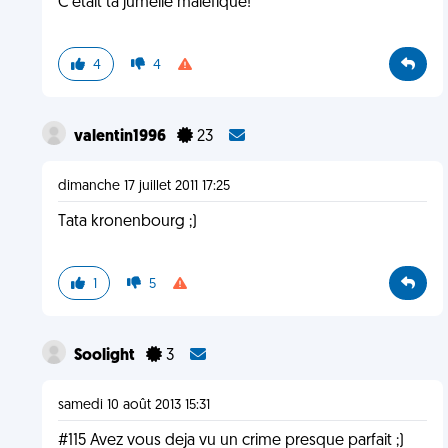
C'était ta jumelle maléfique!
4
4
valentin1996
23
dimanche 17 juillet 2011 17:25
Tata kronenbourg ;)
1
5
Soolight
3
samedi 10 août 2013 15:31
#115 Avez vous deja vu un crime presque parfait ;)