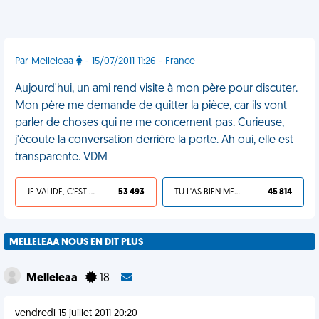
Par Melleleaa
- 15/07/2011 11:26 - France
Aujourd'hui, un ami rend visite à mon père pour discuter.
Mon père me demande de quitter la pièce, car ils vont
parler de choses qui ne me concernent pas. Curieuse,
j'écoute la conversation derrière la porte. Ah oui, elle est
transparente. VDM
JE VALIDE, C'EST UNE VDM
53 493
TU L'AS BIEN MÉRITÉ
45 814
MELLELEAA NOUS EN DIT PLUS
Melleleaa
18
vendredi 15 juillet 2011 20:20