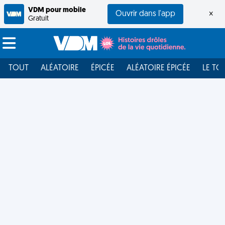
VDM pour mobile
Ouvrir dans l'app
×
Gratuit
TOUT
ALÉATOIRE
ÉPICÉE
ALÉATOIRE ÉPICÉE
LE TO