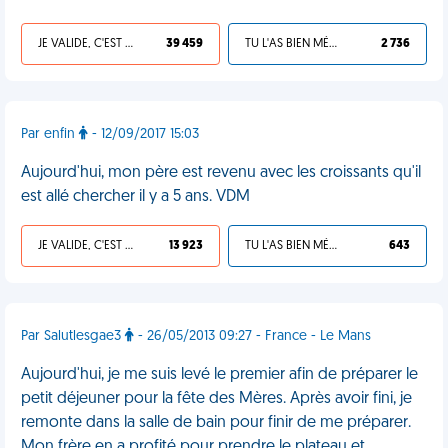
JE VALIDE, C'EST UNE VDM
39 459
TU L'AS BIEN MÉRITÉ
2 736
Par enfin
- 12/09/2017 15:03
Aujourd'hui, mon père est revenu avec les croissants qu'il
est allé chercher il y a 5 ans. VDM
JE VALIDE, C'EST UNE VDM
13 923
TU L'AS BIEN MÉRITÉ
643
Par Salutlesgae3
- 26/05/2013 09:27 - France - Le Mans
Aujourd'hui, je me suis levé le premier afin de préparer le
petit déjeuner pour la fête des Mères. Après avoir fini, je
remonte dans la salle de bain pour finir de me préparer.
Mon frère en a profité pour prendre le plateau et