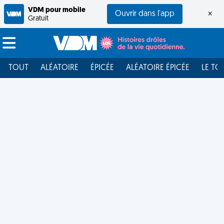
VDM pour mobile
Ouvrir dans l'app
×
Gratuit
TOUT
ALÉATOIRE
ÉPICÉE
ALÉATOIRE ÉPICÉE
LE TO