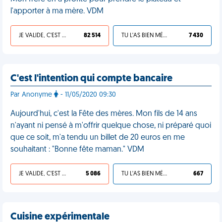
l'apporter à ma mère. VDM
JE VALIDE, C'EST UNE VDM
82 514
TU L'AS BIEN MÉRITÉ
7 430
C'est l'intention qui compte bancaire
Par Anonyme
- 11/05/2020 09:30
Aujourd'hui, c'est la Fête des mères. Mon fils de 14 ans
n'ayant ni pensé à m'offrir quelque chose, ni préparé quoi
que ce soit, m'a tendu un billet de 20 euros en me
souhaitant : "Bonne fête maman." VDM
JE VALIDE, C'EST UNE VDM
5 086
TU L'AS BIEN MÉRITÉ
667
Cuisine expérimentale