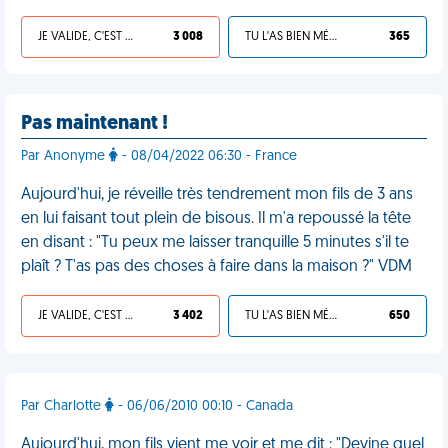
JE VALIDE, C'EST UNE VDM
3 008
TU L'AS BIEN MÉRITÉ
365
Pas maintenant !
Par Anonyme
- 08/04/2022 06:30 - France
Aujourd'hui, je réveille très tendrement mon fils de 3 ans
en lui faisant tout plein de bisous. Il m'a repoussé la tête
en disant : "Tu peux me laisser tranquille 5 minutes s'il te
plaît ? T'as pas des choses à faire dans la maison ?" VDM
JE VALIDE, C'EST UNE VDM
3 402
TU L'AS BIEN MÉRITÉ
650
Par Charlotte
- 06/06/2010 00:10 - Canada
Aujourd'hui, mon fils vient me voir et me dit : "Devine quel