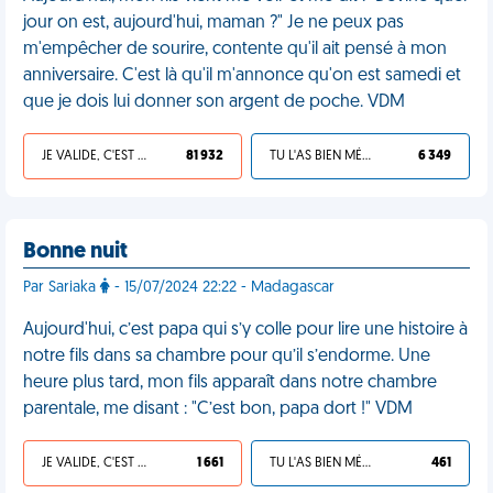
jour on est, aujourd'hui, maman ?" Je ne peux pas
m'empêcher de sourire, contente qu'il ait pensé à mon
anniversaire. C'est là qu'il m'annonce qu'on est samedi et
que je dois lui donner son argent de poche. VDM
JE VALIDE, C'EST UNE VDM
81 932
TU L'AS BIEN MÉRITÉ
6 349
Bonne nuit
Par Sariaka
- 15/07/2024 22:22 - Madagascar
Aujourd'hui, c’est papa qui s’y colle pour lire une histoire à
notre fils dans sa chambre pour qu’il s’endorme. Une
heure plus tard, mon fils apparaît dans notre chambre
parentale, me disant : "C’est bon, papa dort !" VDM
JE VALIDE, C'EST UNE VDM
1 661
TU L'AS BIEN MÉRITÉ
461