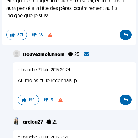
Plus qu'à le manger au coucher du soleil, et au moins, il
aura pensé à la fête des pères, contrairement au fils
indigne que je suis! ;)
871
18
trouvezmoiunnom
25
dimanche 21 juin 2015 20:24
Au moins, tu le reconnais :p
169
5
grelou27
29
dimanche 21 juin 2015 21:21