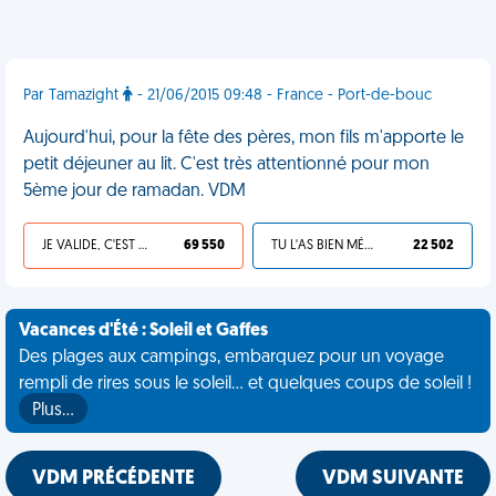
Par Tamazight
- 21/06/2015 09:48 - France - Port-de-bouc
Aujourd'hui, pour la fête des pères, mon fils m'apporte le
petit déjeuner au lit. C'est très attentionné pour mon
5ème jour de ramadan. VDM
JE VALIDE, C'EST UNE VDM
69 550
TU L'AS BIEN MÉRITÉ
22 502
Vacances d'Été : Soleil et Gaffes
Des plages aux campings, embarquez pour un voyage
rempli de rires sous le soleil... et quelques coups de soleil !
Plus…
VDM PRÉCÉDENTE
VDM SUIVANTE