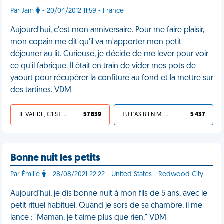
Par Jam
- 20/04/2012 11:59 - France
Aujourd'hui, c'est mon anniversaire. Pour me faire plaisir,
mon copain me dit qu'il va m'apporter mon petit
déjeuner au lit. Curieuse, je décide de me lever pour voir
ce qu'il fabrique. Il était en train de vider mes pots de
yaourt pour récupérer la confiture au fond et la mettre sur
des tartines. VDM
JE VALIDE, C'EST UNE VDM
57 839
TU L'AS BIEN MÉRITÉ
5 437
Bonne nuit les petits
Par Émilie
- 28/08/2021 22:22 - United States - Redwood City
Aujourd’hui, je dis bonne nuit à mon fils de 5 ans, avec le
petit rituel habituel. Quand je sors de sa chambre, il me
lance : "Maman, je t'aime plus que rien." VDM