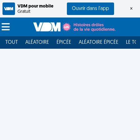
VDM pour mobile
Ouvrir dans l'app
×
Gratuit
TOUT
ALÉATOIRE
ÉPICÉE
ALÉATOIRE ÉPICÉE
LE TO