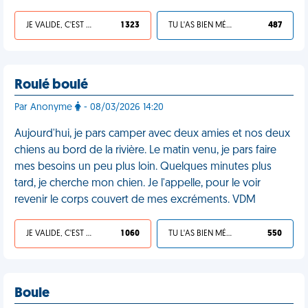
JE VALIDE, C'EST UNE VDM
1 323
TU L'AS BIEN MÉRITÉ
487
Roulé boulé
Par Anonyme
- 08/03/2026 14:20
Aujourd'hui, je pars camper avec deux amies et nos deux
chiens au bord de la rivière. Le matin venu, je pars faire
mes besoins un peu plus loin. Quelques minutes plus
tard, je cherche mon chien. Je l'appelle, pour le voir
revenir le corps couvert de mes excréments. VDM
JE VALIDE, C'EST UNE VDM
1 060
TU L'AS BIEN MÉRITÉ
550
Boule