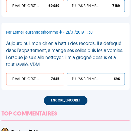
JE VALIDE, C'EST UNE VDM
60 080
TU L'AS BIEN MÉRITÉ
7 189
Par Lemeilleuramidelhomme
- 21/01/2019 11:30
Aujourd'hui, mon chien a battu des records. Il a déféqué
dans l'appartement, a mangé ses selles puis les a vomies.
Lorsque je suis allé nettoyer, il m'a grogné dessus et a
tout ravalé. VDM
JE VALIDE, C'EST UNE VDM
7 645
TU L'AS BIEN MÉRITÉ
696
ENCORE, ENCORE !
TOP COMMENTAIRES