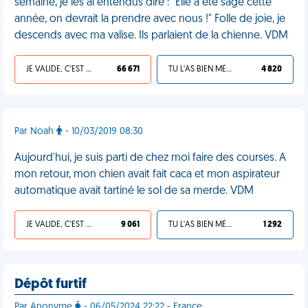
semaine, je les ai entendus dire : "Elle a été sage cette
année, on devrait la prendre avec nous !" Folle de joie, je
descends avec ma valise. Ils parlaient de la chienne. VDM
JE VALIDE, C'EST UNE VDM
66 671
TU L'AS BIEN MÉRITÉ
4 820
Par Noah
- 10/03/2019 08:30
Aujourd'hui, je suis parti de chez moi faire des courses. A
mon retour, mon chien avait fait caca et mon aspirateur
automatique avait tartiné le sol de sa merde. VDM
JE VALIDE, C'EST UNE VDM
9 061
TU L'AS BIEN MÉRITÉ
1 292
Dépôt furtif
Par Anonyme
- 06/05/2024 22:22 - France