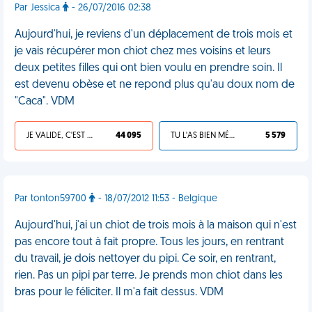
Par Jessica
- 26/07/2016 02:38
Aujourd'hui, je reviens d'un déplacement de trois mois et
je vais récupérer mon chiot chez mes voisins et leurs
deux petites filles qui ont bien voulu en prendre soin. Il
est devenu obèse et ne repond plus qu'au doux nom de
"Caca". VDM
JE VALIDE, C'EST UNE VDM
44 095
TU L'AS BIEN MÉRITÉ
5 579
Par tonton59700
- 18/07/2012 11:53 - Belgique
Aujourd'hui, j'ai un chiot de trois mois à la maison qui n'est
pas encore tout à fait propre. Tous les jours, en rentrant
du travail, je dois nettoyer du pipi. Ce soir, en rentrant,
rien. Pas un pipi par terre. Je prends mon chiot dans les
bras pour le féliciter. Il m'a fait dessus. VDM