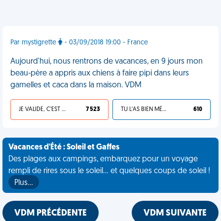
Par mystigrette
- 03/09/2018 19:00 - France
Aujourd'hui, nous rentrons de vacances, en 9 jours mon
beau-père a appris aux chiens à faire pipi dans leurs
gamelles et caca dans la maison. VDM
JE VALIDE, C'EST UNE VDM
7 523
TU L'AS BIEN MÉRITÉ
610
Vacances d'Été : Soleil et Gaffes
Des plages aux campings, embarquez pour un voyage
rempli de rires sous le soleil... et quelques coups de soleil !
Plus…
VDM PRÉCÉDENTE
VDM SUIVANTE