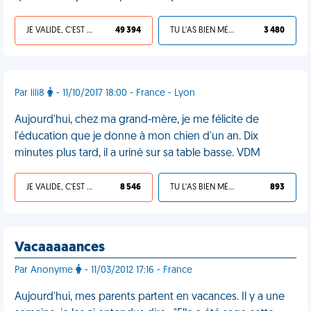
JE VALIDE, C'EST UNE VDM
49 394
TU L'AS BIEN MÉRITÉ
3 480
Par lili8
- 11/10/2017 18:00 - France - Lyon
Aujourd'hui, chez ma grand-mère, je me félicite de
l'éducation que je donne à mon chien d'un an. Dix
minutes plus tard, il a uriné sur sa table basse. VDM
JE VALIDE, C'EST UNE VDM
8 546
TU L'AS BIEN MÉRITÉ
893
Vacaaaaances
Par Anonyme
- 11/03/2012 17:16 - France
Aujourd'hui, mes parents partent en vacances. Il y a une