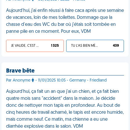
Aujourd'hui, j'ai enfin réussi à faire caca après une semaine
de vacances, loin de mes toilettes. Dommage que la
chasse d'eau des WC du bar où j'étais soit tombée en
panne pile en ce moment. Pour eux, VDM
JE VALIDE, C'EST UNE VDM
1 325
TU L'AS BIEN MÉRITÉ
439
Brave bête
Par Anonyme
- 11/01/2025 10:05 - Germany - Friedland
Aujourd'hui, ça fait un an que j'ai un chien, et ça fait bien
quatre mois sans "accident" dans la maison. Je décide
donc de nettoyer mon tapis en profondeur. Au bout de
cinq heures de travail acharné, le tapis est encore humide,
mais comme neuf. Ce matin, ma chienne a eu une
diarrhée explosive dans le salon. VDM