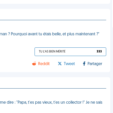
man ? Pourquoi avant tu étais belle, et plus maintenant ?"
TU L'AS BIEN MÉRITÉ
333
Reddit
Tweet
Partager
 me dire : "Papa, t'es pas vieux, t'es un collector !" Je ne sais