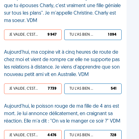
que tu épouses Charly, c'est vraiment une fille géniale
sur tous les plans". Je m'appelle Christine. Charly est
ma soeur. VDM
JE VALIDE, C'EST UNE VDM
9 947
TU L'AS BIEN MÉRITÉ
1 094
Aujourd'hui, ma copine vit à cinq heures de route de
chez moi et vient de rompre car elle ne supporte pas
les relations à distance. Je viens d'apprendre que son
nouveau petit ami vit en Australie. VDM
JE VALIDE, C'EST UNE VDM
7 739
TU L'AS BIEN MÉRITÉ
541
Aujourd'hui, le poisson rouge de ma fille de 4 ans est
mort. Je lui annonce délicatement, en craignant sa
réaction. Elle m'a dit : "On va le manger ce soir ?" VDM
JE VALIDE, C'EST UNE VDM
4 476
TU L'AS BIEN MÉRITÉ
728