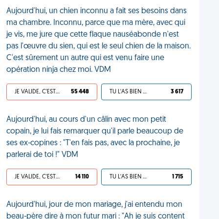
Aujourd'hui, un chien inconnu a fait ses besoins dans
ma chambre. Inconnu, parce que ma mère, avec qui
je vis, me jure que cette flaque nauséabonde n'est
pas l'œuvre du sien, qui est le seul chien de la maison.
C'est sûrement un autre qui est venu faire une
opération ninja chez moi. VDM
JE VALIDE, C'EST UNE VDM
55 448
TU L'AS BIEN MÉRITÉ
3 617
Aujourd'hui, au cours d'un câlin avec mon petit
copain, je lui fais remarquer qu'il parle beaucoup de
ses ex-copines : "T'en fais pas, avec la prochaine, je
parlerai de toi !" VDM
JE VALIDE, C'EST UNE VDM
14 110
TU L'AS BIEN MÉRITÉ
1 715
Aujourd'hui, jour de mon mariage, j'ai entendu mon
beau-père dire à mon futur mari : "Ah je suis content