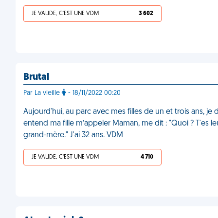
JE VALIDE, C'EST UNE VDM
3 602
Brutal
Par La vieille
- 18/11/2022 00:20
Aujourd'hui, au parc avec mes filles de un et trois ans, je
entend ma fille m’appeler Maman, me dit : "Quoi ? T'es le
grand-mère." J'ai 32 ans. VDM
JE VALIDE, C'EST UNE VDM
4 710