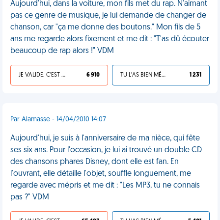
Aujourd'hui, dans la voiture, mon fils met du rap. N'aimant
pas ce genre de musique, je lui demande de changer de
chanson, car "ça me donne des boutons." Mon fils de 5
ans me regarde alors fixement et me dit : "T'as dû écouter
beaucoup de rap alors !" VDM
JE VALIDE, C'EST UNE VDM
6 910
TU L'AS BIEN MÉRITÉ
1 231
Par Alamasse - 14/04/2010 14:07
Aujourd'hui, je suis à l'anniversaire de ma nièce, qui fête
ses six ans. Pour l'occasion, je lui ai trouvé un double CD
des chansons phares Disney, dont elle est fan. En
l'ouvrant, elle détaille l'objet, souffle longuement, me
regarde avec mépris et me dit : "Les MP3, tu ne connais
pas ?" VDM