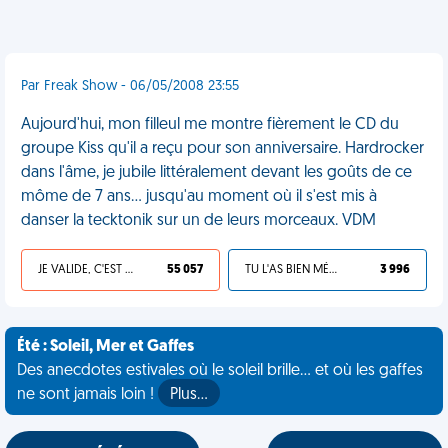
Par Freak Show - 06/05/2008 23:55
Aujourd'hui, mon filleul me montre fièrement le CD du
groupe Kiss qu'il a reçu pour son anniversaire. Hardrocker
dans l'âme, je jubile littéralement devant les goûts de ce
môme de 7 ans... jusqu'au moment où il s'est mis à
danser la tecktonik sur un de leurs morceaux. VDM
JE VALIDE, C'EST UNE VDM
55 057
TU L'AS BIEN MÉRITÉ
3 996
Été : Soleil, Mer et Gaffes
Des anecdotes estivales où le soleil brille... et où les gaffes
ne sont jamais loin !
Plus…