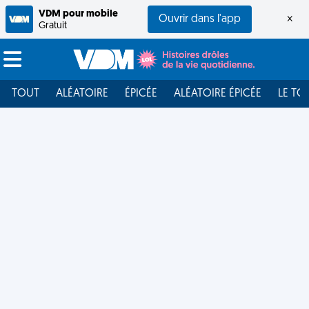
VDM pour mobile
Ouvrir dans l'app
×
Gratuit
TOUT
ALÉATOIRE
ÉPICÉE
ALÉATOIRE ÉPICÉE
LE TO