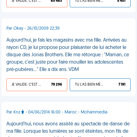
JE VALIDE, C'EST UNE VDM
65 483
TU L'AS BIEN MÉRITÉ
5 401
Par Okay - 26/10/2009 22:39
Aujourd'hui, je fais les magasins avec ma fille. Arrivées au
rayon CD, je lui propose pour plaisanter de lui acheter le
disque des Jonas Brothers. Elle me rétorque : "Maman, ce
groupe, c'est juste pour faire mouiller les adolescentes
pré-pubères..." Elle a dix ans. VDM
JE VALIDE, C'EST UNE VDM
79 296
TU L'AS BIEN MÉRITÉ
7 191
Par Knz
- 04/06/2014 16:00 - Maroc - Mohammedia
Aujourd'hui, nous avons assisté au spectacle de danse de
ma fille. Lorsque les lumières se sont éteintes, mon fils de