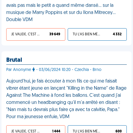
avais pas mais le petit a quand même dansé... sur la
musique de Marry Poppins et sur du Ilona Mitrecey...
Double VDM
JE VALIDE, C'EST UNE VDM
39 649
TU L'AS BIEN MÉRITÉ
4 332
Brutal
Par Anonyme
- 03/06/2024 10:20 - Czechia - Brno
Aujourd'hui, je fais écouter à mon fils ce qui me faisait
vibrer étant jeune en lançant "Killing in the Name" de Rage
Against The Machine à fond les ballons. C'est quand j'ai
commencé un headbanging qu'il m'a arrêté en disant :
"Nan mais tu devrais plus faire ça avec ta calvitie, Papa."
Pour ma jeunesse enfuie, VDM
JE VALIDE, C'EST UNE VDM
1 444
TU L'AS BIEN MÉRITÉ
600