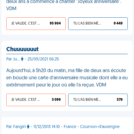
deux ans a commencé à chanter "Joyeux anniversaire".
VDM
JE VALIDE, C'EST UNE VDM
95 904
TU L'AS BIEN MÉRITÉ
9 449
Chuuuuuuut
Par Ju…
- 25/09/2021 06:25
Aujourd’hui, à 5h20 du matin, ma fille de deux ans écoute
en boucle une carte d’anniversaire musicale dont elle a eu
extrêmement peur le jour où elle l’a reçue. VDM
JE VALIDE, C'EST UNE VDM
3 099
TU L'AS BIEN MÉRITÉ
379
Par Fangirl
- 11/12/2013 14:10 - France - Cournon-d'auvergne