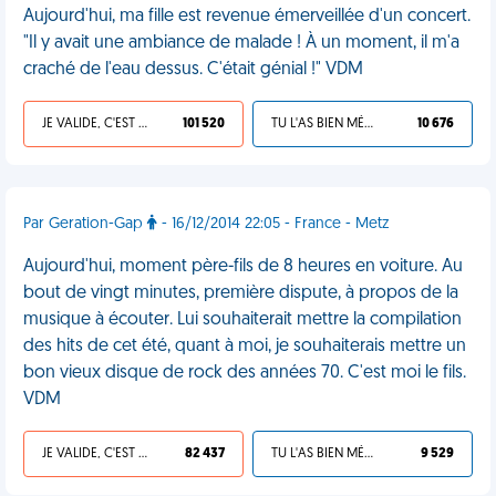
Aujourd'hui, ma fille est revenue émerveillée d'un concert.
"Il y avait une ambiance de malade ! À un moment, il m'a
craché de l'eau dessus. C'était génial !" VDM
JE VALIDE, C'EST UNE VDM
101 520
TU L'AS BIEN MÉRITÉ
10 676
Par Geration-Gap
- 16/12/2014 22:05 - France - Metz
Aujourd'hui, moment père-fils de 8 heures en voiture. Au
bout de vingt minutes, première dispute, à propos de la
musique à écouter. Lui souhaiterait mettre la compilation
des hits de cet été, quant à moi, je souhaiterais mettre un
bon vieux disque de rock des années 70. C'est moi le fils.
VDM
JE VALIDE, C'EST UNE VDM
82 437
TU L'AS BIEN MÉRITÉ
9 529