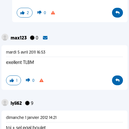
2
0
max123
0
mardi 5 avril 2011 16:53
exellent TLBM
1
0
lyli62
9
dimanche 1 janvier 2012 14:21
toi + sel egal boulet