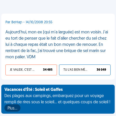
Par BeHap - 14/10/2008 20:55
Aujourd'hui, mon ex (qui m'a larguée) est mon voisin. J'ai
eu tort de penser que le fait d'aller chercher du sel chez
lui à chaque repas était un bon moyen de renouer. En
rentrant de la fac, j'ai trouvé une brique de sel marin sur
mon palier. VDM
JE VALIDE, C'EST UNE VDM
34 485
TU L'AS BIEN MÉRITÉ
36 049
Vacances d'Été : Soleil et Gaffes
Des plages aux campings, embarquez pour un voyage
rempli de rires sous le soleil... et quelques coups de soleil !
Plus…