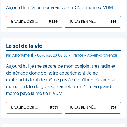
Aujourd'hui, j'ai un nouveau voisin. C'est mon ex. VDM
JE VALIDE, C'EST UNE VDM
5 299
TU L'AS BIEN MÉRITÉ
446
Le sel de la vie
Par Anonyme
- 06/01/2020 06:30 - France - Aix-en-provence
Aujourd'hui, je me sépare de mon conjoint très radin et il
déménage donc de notre appartement. Je ne
m'attendais tout de même pas à ce qu'il me réclame la
moitié du kilo de gros sel car selon lui : "J'en ai quand
même payé la moitié !" VDM
JE VALIDE, C'EST UNE VDM
8 531
TU L'AS BIEN MÉRITÉ
767