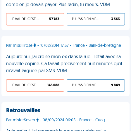
combien je devais payer. Plus radin, tu meurs. VDM
JE VALIDE, C'EST UNE VDM
57 783
TU L'AS BIEN MÉRITÉ
3 563
Par misslilirose
- 10/02/2014 17:57 - France - Bain-de-bretagne
Aujourd'hui, j'ai croisé mon ex dans la rue. Il était avec sa
nouvelle copine. Ça faisait précisément huit minutes qu'il
m'avait larguée par SMS. VDM
JE VALIDE, C'EST UNE VDM
145 088
TU L'AS BIEN MÉRITÉ
9 849
Retrouvailles
Par misterSeven
- 08/09/2024 06:05 - France - Cucq