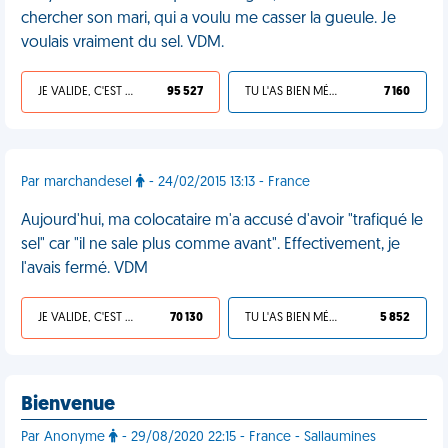
chercher son mari, qui a voulu me casser la gueule. Je
voulais vraiment du sel. VDM.
JE VALIDE, C'EST UNE VDM
95 527
TU L'AS BIEN MÉRITÉ
7 160
Par marchandesel
- 24/02/2015 13:13 - France
Aujourd'hui, ma colocataire m'a accusé d'avoir "trafiqué le
sel" car "il ne sale plus comme avant". Effectivement, je
l'avais fermé. VDM
JE VALIDE, C'EST UNE VDM
70 130
TU L'AS BIEN MÉRITÉ
5 852
Bienvenue
Par Anonyme
- 29/08/2020 22:15 - France - Sallaumines