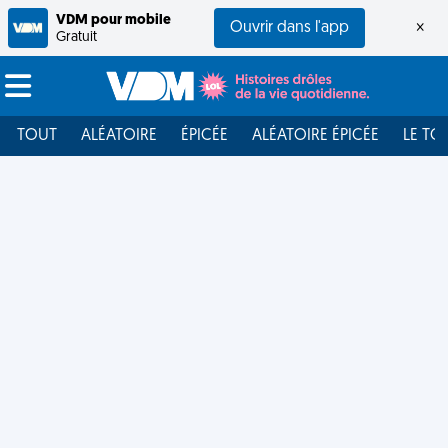
VDM pour mobile
Ouvrir dans l'app
×
Gratuit
TOUT
ALÉATOIRE
ÉPICÉE
ALÉATOIRE ÉPICÉE
LE TO