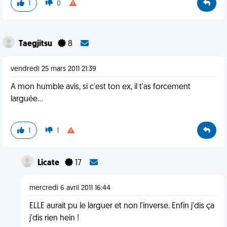
1
0
Taegjitsu
8
vendredi 25 mars 2011 21:39
A mon humble avis, si c'est ton ex, il t'as forcement
larguée...
1
1
Licate
17
mercredi 6 avril 2011 16:44
ELLE aurait pu le larguer et non l'inverse. Enfin j'dis ça
j'dis rien hein !