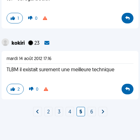
1
0
kokiri
23
mardi 14 août 2012 17:16
TLBM il existait surement une meilleure technique
2
0
2
3
4
5
6