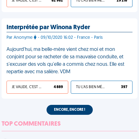
JE VALIDE, C'EST UNE VDM
82 982
TU L'AS BIEN MÉRITÉ
29 216
Interprétée par Winona Ryder
Par Anonyme
- 09/10/2020 16:02 - France - Paris
Aujourd'hui, ma belle-mère vient chez moi et mon
conjoint pour se racheter de sa mauvaise conduite, et
s'excuser des vols qu'elle a commis chez nous. Elle est
repartie avec ma salière. VDM
JE VALIDE, C'EST UNE VDM
4 889
TU L'AS BIEN MÉRITÉ
397
ENCORE, ENCORE !
TOP COMMENTAIRES