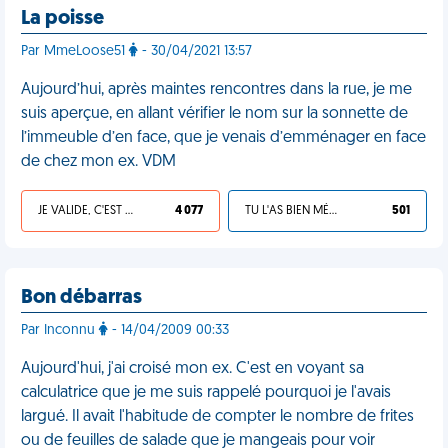
La poisse
Par MmeLoose51
- 30/04/2021 13:57
Aujourd’hui, après maintes rencontres dans la rue, je me
suis aperçue, en allant vérifier le nom sur la sonnette de
l’immeuble d’en face, que je venais d’emménager en face
de chez mon ex. VDM
JE VALIDE, C'EST UNE VDM
4 077
TU L'AS BIEN MÉRITÉ
501
Bon débarras
Par Inconnu
- 14/04/2009 00:33
Aujourd'hui, j'ai croisé mon ex. C'est en voyant sa
calculatrice que je me suis rappelé pourquoi je l'avais
largué. Il avait l'habitude de compter le nombre de frites
ou de feuilles de salade que je mangeais pour voir