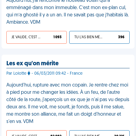
Aujourd’hui, j’ai rencontré le nouveau voisin qui a
emménagé dans mon immeuble. C’est mon ex-plan cul,
qui m’a ghosté il y a un an. Il ne savait pas que j’habitais là.
Ambiance. VDM
JE VALIDE, C'EST UNE VDM
1 093
TU L'AS BIEN MÉRITÉ
396
Les ex qu'on mérite
Par Lolotte
- 06/03/2011 09:42 - France
Aujourd'hui, rupture avec mon copain. Je rentre chez moi
à pied pour me changer les idées. À un feu, de l'autre
côté de la route, j'aperçois un ex que je n'ai pas vu depuis
deux ans. Il me voit, me sourit, je fonds, puis il me salue,
me montre son alliance, me fait un doigt d'honneur et
s'en va. VDM