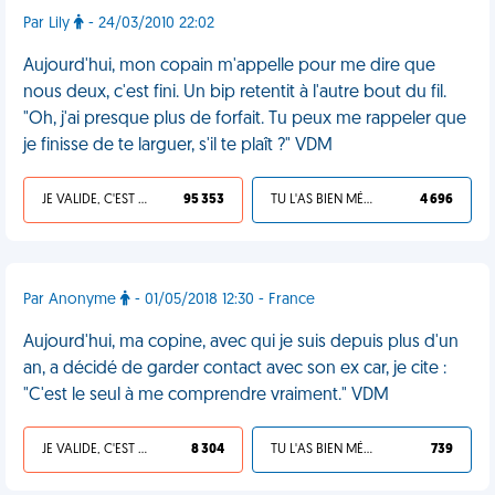
Par Lily
- 24/03/2010 22:02
Aujourd'hui, mon copain m'appelle pour me dire que
nous deux, c'est fini. Un bip retentit à l'autre bout du fil.
"Oh, j'ai presque plus de forfait. Tu peux me rappeler que
je finisse de te larguer, s'il te plaît ?" VDM
JE VALIDE, C'EST UNE VDM
95 353
TU L'AS BIEN MÉRITÉ
4 696
Par Anonyme
- 01/05/2018 12:30 - France
Aujourd'hui, ma copine, avec qui je suis depuis plus d'un
an, a décidé de garder contact avec son ex car, je cite :
"C'est le seul à me comprendre vraiment." VDM
JE VALIDE, C'EST UNE VDM
8 304
TU L'AS BIEN MÉRITÉ
739