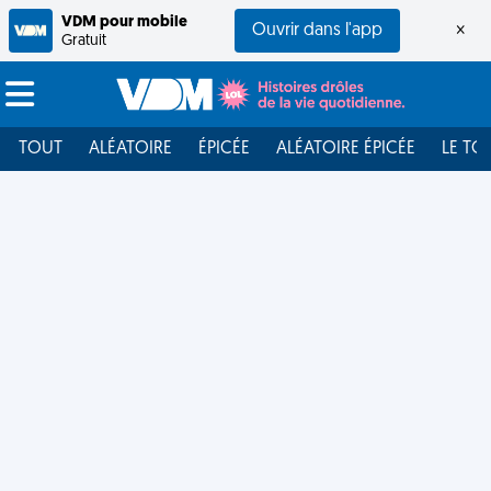
VDM pour mobile
Ouvrir dans l'app
×
Gratuit
TOUT
ALÉATOIRE
ÉPICÉE
ALÉATOIRE ÉPICÉE
LE TO