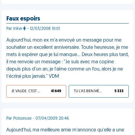
Faux espoirs
Par lnkw
- 12/03/2008 10:01
Aujourd'hui, mon ex m'a envoyé un message pour me
souhaiter un excellent anniversaire. Toute heureuse, je me
mets à espérer que je lui manque... Deux heures plus tard,
il me renvoie un message : "Je suis avec ma copine
depuis plus d'un an, je l'aime comme un fou, alors je ne
t'écrirai plus jamais." VDM
JE VALIDE, C'EST UNE VDM
41 649
TU L'AS BIEN MÉRITÉ
5 333
Par Poisseuse - 07/04/2009 20:46
Aujourd'hui, ma meilleure amie m'annonce qu'elle a une