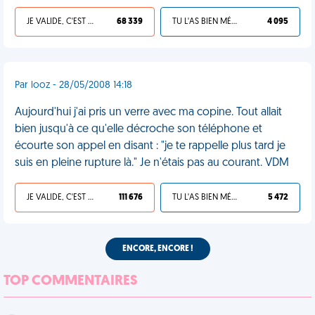
JE VALIDE, C'EST UNE VDM
68 339
TU L'AS BIEN MÉRITÉ
4 095
Par looz - 28/05/2008 14:18
Aujourd'hui j'ai pris un verre avec ma copine. Tout allait
bien jusqu'à ce qu'elle décroche son téléphone et
écourte son appel en disant : "je te rappelle plus tard je
suis en pleine rupture là." Je n'étais pas au courant. VDM
JE VALIDE, C'EST UNE VDM
111 676
TU L'AS BIEN MÉRITÉ
5 472
ENCORE, ENCORE !
TOP COMMENTAIRES