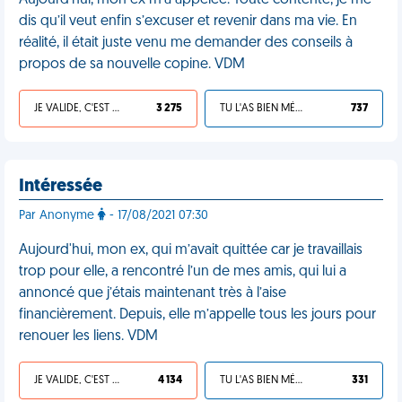
Aujourd'hui, mon ex m’a appelée. Toute contente, je me
dis qu’il veut enfin s’excuser et revenir dans ma vie. En
réalité, il était juste venu me demander des conseils à
propos de sa nouvelle copine. VDM
JE VALIDE, C'EST UNE VDM
3 275
TU L'AS BIEN MÉRITÉ
737
Intéressée
Par Anonyme
- 17/08/2021 07:30
Aujourd'hui, mon ex, qui m’avait quittée car je travaillais
trop pour elle, a rencontré l’un de mes amis, qui lui a
annoncé que j’étais maintenant très à l’aise
financièrement. Depuis, elle m’appelle tous les jours pour
renouer les liens. VDM
JE VALIDE, C'EST UNE VDM
4 134
TU L'AS BIEN MÉRITÉ
331