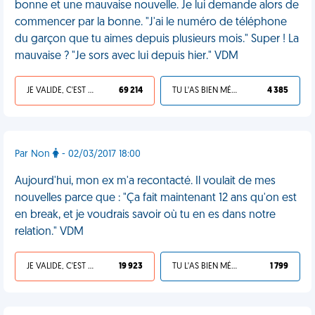
bonne et une mauvaise nouvelle. Je lui demande alors de
commencer par la bonne. "J'ai le numéro de téléphone
du garçon que tu aimes depuis plusieurs mois." Super ! La
mauvaise ? "Je sors avec lui depuis hier." VDM
JE VALIDE, C'EST UNE VDM
69 214
TU L'AS BIEN MÉRITÉ
4 385
Par Non
- 02/03/2017 18:00
Aujourd'hui, mon ex m'a recontacté. Il voulait de mes
nouvelles parce que : "Ça fait maintenant 12 ans qu'on est
en break, et je voudrais savoir où tu en es dans notre
relation." VDM
JE VALIDE, C'EST UNE VDM
19 923
TU L'AS BIEN MÉRITÉ
1 799