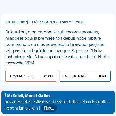
Par luc-triste
- 19/10/2014 20:15 - France - Toulon
Aujourd'hui, mon ex, dont je suis encore amoureux,
m'appelle pour la première fois depuis notre rupture
pour prendre de mes nouvelles. Je lui avoue que je ne
vais pas bien et qu'elle me manque. Réponse : "Ha ha,
tant mieux. Moi j'ai un copain et je vais super bien." Et elle
raccroche. VDM
JE VALIDE, C'EST UNE VDM
94 061
TU L'AS BIEN MÉRITÉ
11 198
Été : Soleil, Mer et Gaffes
Des anecdotes estivales où le soleil brille... et où les gaffes
ne sont jamais loin !
Plus…