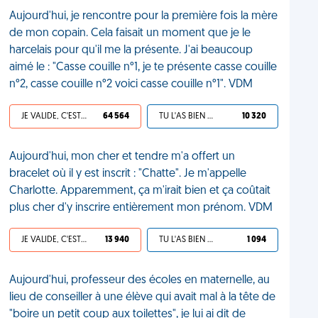
Aujourd'hui, je rencontre pour la première fois la mère
de mon copain. Cela faisait un moment que je le
harcelais pour qu'il me la présente. J'ai beaucoup
aimé le : "Casse couille n°1, je te présente casse couille
n°2, casse couille n°2 voici casse couille n°1". VDM
JE VALIDE, C'EST UNE VDM
64 564
TU L'AS BIEN MÉRITÉ
10 320
Aujourd'hui, mon cher et tendre m'a offert un
bracelet où il y est inscrit : "Chatte". Je m'appelle
Charlotte. Apparemment, ça m'irait bien et ça coûtait
plus cher d'y inscrire entièrement mon prénom. VDM
JE VALIDE, C'EST UNE VDM
13 940
TU L'AS BIEN MÉRITÉ
1 094
Aujourd'hui, professeur des écoles en maternelle, au
lieu de conseiller à une élève qui avait mal à la tête de
"boire un petit coup aux toilettes", je lui ai dit de