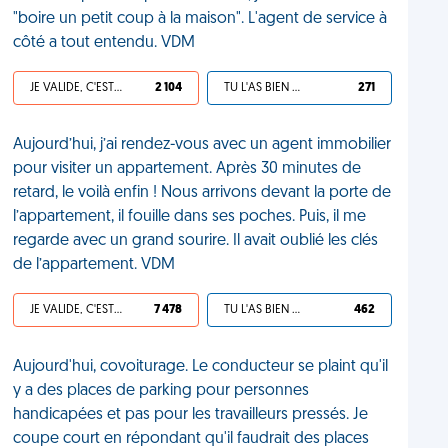
"boire un petit coup à la maison". L'agent de service à
côté a tout entendu. VDM
JE VALIDE, C'EST UNE VDM
2 104
TU L'AS BIEN MÉRITÉ
271
Aujourd’hui, j’ai rendez-vous avec un agent immobilier
pour visiter un appartement. Après 30 minutes de
retard, le voilà enfin ! Nous arrivons devant la porte de
l’appartement, il fouille dans ses poches. Puis, il me
regarde avec un grand sourire. Il avait oublié les clés
de l’appartement. VDM
JE VALIDE, C'EST UNE VDM
7 478
TU L'AS BIEN MÉRITÉ
462
Aujourd'hui, covoiturage. Le conducteur se plaint qu'il
y a des places de parking pour personnes
handicapées et pas pour les travailleurs pressés. Je
coupe court en répondant qu'il faudrait des places