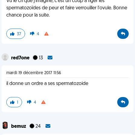
Vu le cri que j'imagine, c'est un coup à figer les
spermatozoïdes de peur et faire verrouiller l'ovule. Bonne
chance pour la suite.
37
4
red7one
13
mardi 19 décembre 2017 11:56
il donne un ordre a ses spermatozoide
1
4
bemuz
24