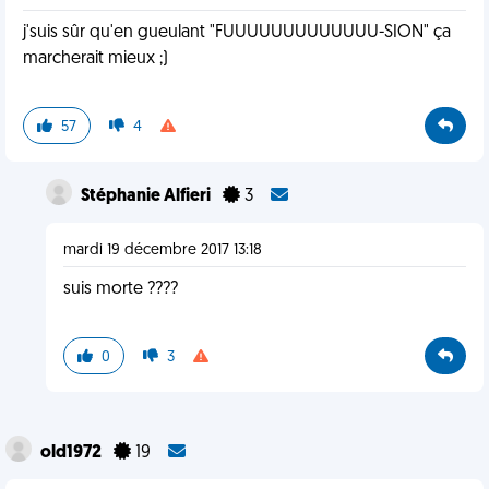
j'suis sûr qu'en gueulant "FUUUUUUUUUUUUU-SION" ça
marcherait mieux ;)
57
4
Stéphanie Alfieri
3
mardi 19 décembre 2017 13:18
suis morte ????
0
3
old1972
19