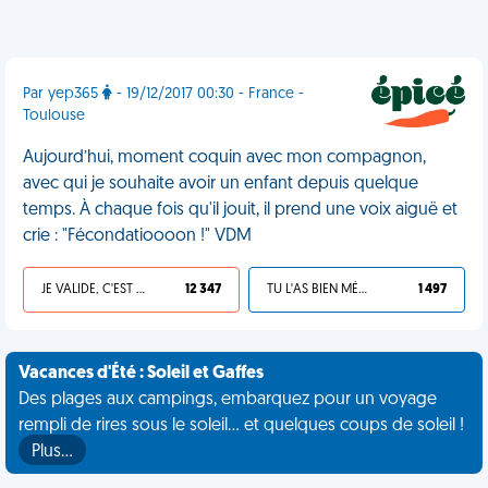
Par yep365
- 19/12/2017 00:30 - France -
Toulouse
Aujourd’hui, moment coquin avec mon compagnon,
avec qui je souhaite avoir un enfant depuis quelque
temps. À chaque fois qu'il jouit, il prend une voix aiguë et
crie : "Fécondatioooon !" VDM
JE VALIDE, C'EST UNE VDM
12 347
TU L'AS BIEN MÉRITÉ
1 497
Vacances d'Été : Soleil et Gaffes
Des plages aux campings, embarquez pour un voyage
rempli de rires sous le soleil... et quelques coups de soleil !
Plus…