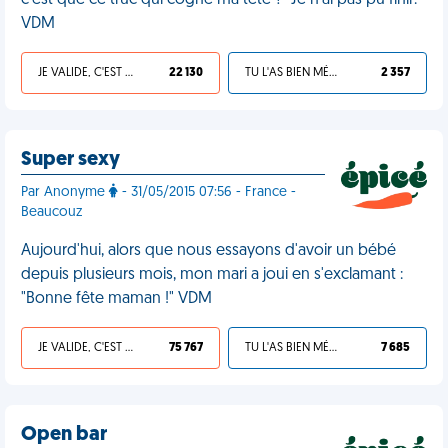
c'est que ce truc qui cogne ma tête ?" Je n'ai pas pu finir.
VDM
JE VALIDE, C'EST UNE VDM
22 130
TU L'AS BIEN MÉRITÉ
2 357
Super sexy
Par Anonyme
- 31/05/2015 07:56 - France -
Beaucouz
Aujourd'hui, alors que nous essayons d'avoir un bébé
depuis plusieurs mois, mon mari a joui en s'exclamant :
"Bonne fête maman !" VDM
JE VALIDE, C'EST UNE VDM
75 767
TU L'AS BIEN MÉRITÉ
7 685
Open bar