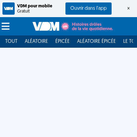
VDM pour mobile
Ouvrir dans l'app
×
Gratuit
TOUT
ALÉATOIRE
ÉPICÉE
ALÉATOIRE ÉPICÉE
LE TO