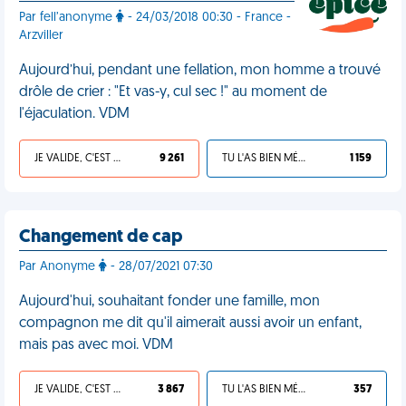
Par fell’anonyme
- 24/03/2018 00:30 - France -
Arzviller
Aujourd’hui, pendant une fellation, mon homme a trouvé
drôle de crier : "Et vas-y, cul sec !" au moment de
l'éjaculation. VDM
JE VALIDE, C'EST UNE VDM
9 261
TU L'AS BIEN MÉRITÉ
1 159
Changement de cap
Par Anonyme
- 28/07/2021 07:30
Aujourd'hui, souhaitant fonder une famille, mon
compagnon me dit qu'il aimerait aussi avoir un enfant,
mais pas avec moi. VDM
JE VALIDE, C'EST UNE VDM
3 867
TU L'AS BIEN MÉRITÉ
357