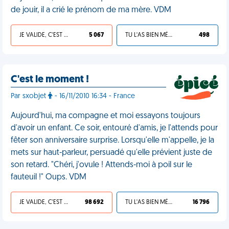
de jouir, il a crié le prénom de ma mère. VDM
JE VALIDE, C'EST UNE VDM
5 067
TU L'AS BIEN MÉRITÉ
498
C'est le moment !
Par sxobjet
- 16/11/2010 16:34 - France
Aujourd'hui, ma compagne et moi essayons toujours
d'avoir un enfant. Ce soir, entouré d'amis, je l'attends pour
fêter son anniversaire surprise. Lorsqu'elle m'appelle, je la
mets sur haut-parleur, persuadé qu'elle prévient juste de
son retard. "Chéri, j'ovule ! Attends-moi à poil sur le
fauteuil !" Oups. VDM
JE VALIDE, C'EST UNE VDM
98 692
TU L'AS BIEN MÉRITÉ
16 796