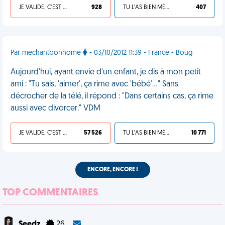
JE VALIDE, C'EST UNE VDM
928
TU L'AS BIEN MÉRITÉ
407
Par mechantbonhome
- 03/10/2012 11:39 - France - Boug
Aujourd'hui, ayant envie d'un enfant, je dis à mon petit
ami : "Tu sais, 'aimer', ça rime avec 'bébé'..." Sans
décrocher de la télé, il répond : "Dans certains cas, ça rime
aussi avec divorcer." VDM
JE VALIDE, C'EST UNE VDM
57 526
TU L'AS BIEN MÉRITÉ
10 771
ENCORE, ENCORE !
TOP COMMENTAIRES
Seedz
26