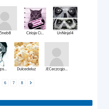
Zineb8
Cirioja Ci...
UnNinja14
ps...
Dulcedeluz
JECeczcqjo...
6
7
8