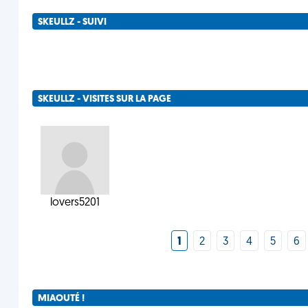
SKEULLZ - SUIVI
SKEULLZ - VISITES SUR LA PAGE
lovers5201
1
2
3
4
5
6
MIAOUTÉ !