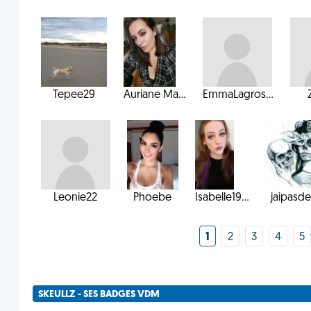
Tepee29
Auriane Ma...
EmmaLagros...
Leonie22
Phoebe
Isabelle19...
jaipasde
1
2
3
4
5
SKEULLZ - SES BADGES VDM