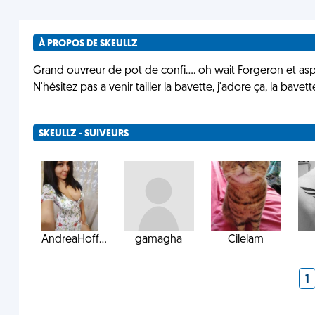
À PROPOS DE SKEULLZ
Grand ouvreur de pot de confi.... oh wait Forgeron et aspir
N'hésitez pas a venir tailler la bavette, j'adore ça, la bavett
SKEULLZ - SUIVEURS
AndreaHoff...
gamagha
Cilelam
1