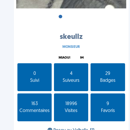
•
•
•
skeullz
MONSIEUR
MIAOU!
94
0
4
29
Suivi
Suiveurs
Badges
163
18996
9
Commentaires
Visites
Favoris