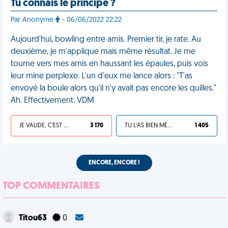
Tu connais le principe ?
Par Anonyme
- 06/06/2022 22:22
Aujourd'hui, bowling entre amis. Premier tir, je rate. Au
deuxième, je m'applique mais même résultat. Je me
tourne vers mes amis en haussant les épaules, puis vois
leur mine perplexe. L'un d'eux me lance alors : "T'as
envoyé la boule alors qu'il n'y avait pas encore les quilles."
Ah. Effectivement. VDM
JE VALIDE, C'EST UNE VDM
3 170
TU L'AS BIEN MÉRITÉ
1 405
ENCORE, ENCORE !
TOP COMMENTAIRES
Titou63
0