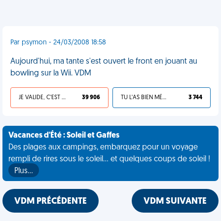
Par psymon - 24/03/2008 18:58
Aujourd'hui, ma tante s'est ouvert le front en jouant au
bowling sur la Wii. VDM
JE VALIDE, C'EST UNE VDM
39 906
TU L'AS BIEN MÉRITÉ
3 744
Vacances d'Été : Soleil et Gaffes
Des plages aux campings, embarquez pour un voyage
rempli de rires sous le soleil... et quelques coups de soleil !
Plus…
VDM PRÉCÉDENTE
VDM SUIVANTE