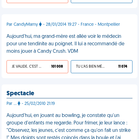
Par CandyMamy
- 28/01/2014 19:27 - France - Montpellier
Aujourd'hui, ma grand-mère est allée voir le médecin
pour une tendinite au poignet. Il lui a recommandé de
moins jouer à Candy Crush. VDM
JE VALIDE, C'EST UNE VDM
101 008
TU L'AS BIEN MÉRITÉ
11 074
Spectacle
Par ...
- 25/02/2010 21:19
Aujourd'hui, en jouant au bowling, je constate qu'un
groupe d'enfants me regarde. Pour frimer, je leur lance :
"Observez, les jeunes, c'est comme ça qu'on fait un strike
!" Mes doigts sont restés coincés dans la boule et j'ai