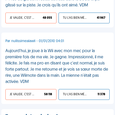
glissé sur la piste. Je crois qu'ils ont aimé. VDM
JE VALIDE, C'EST UNE VDM
48 055
TU L'AS BIEN MÉRITÉ
41 967
Par nullissimealawii - 01/01/2010 04:01
Aujourd'hui, je joue à la Wii avec mon mec pour la
première fois de ma vie. Je gagne. Impressionné, il me
félicite. Je fais ma pro en disant que c'est normal, je suis
forte partout. Je me retourne et je vois sa sœur morte de
rire, une Wiimote dans la main. La mienne n'était pas
activée. VDM
JE VALIDE, C'EST UNE VDM
58 118
TU L'AS BIEN MÉRITÉ
11 378