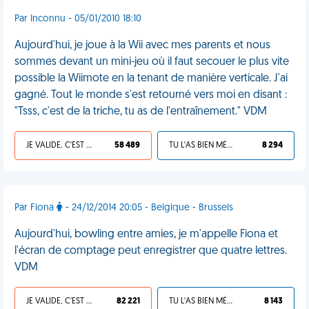
Par Inconnu - 05/01/2010 18:10
Aujourd'hui, je joue à la Wii avec mes parents et nous
sommes devant un mini-jeu où il faut secouer le plus vite
possible la Wiimote en la tenant de manière verticale. J'ai
gagné. Tout le monde s'est retourné vers moi en disant :
"Tsss, c'est de la triche, tu as de l'entraînement." VDM
JE VALIDE, C'EST UNE VDM
58 489
TU L'AS BIEN MÉRITÉ
8 294
Par Fiona
- 24/12/2014 20:05 - Belgique - Brussels
Aujourd'hui, bowling entre amies, je m'appelle Fiona et
l'écran de comptage peut enregistrer que quatre lettres.
VDM
JE VALIDE, C'EST UNE VDM
82 221
TU L'AS BIEN MÉRITÉ
8 143