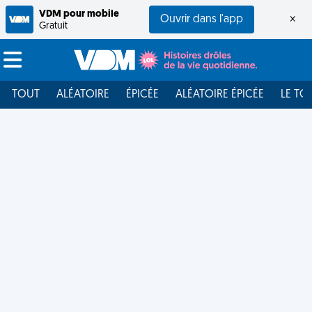
VDM pour mobile
Ouvrir dans l'app
×
Gratuit
TOUT
ALÉATOIRE
ÉPICÉE
ALÉATOIRE ÉPICÉE
LE TO