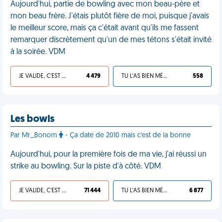
Aujourd'hui, partie de bowling avec mon beau-père et
mon beau frère. J'étais plutôt fière de moi, puisque j'avais
le meilleur score, mais ça c'était avant qu'ils me fassent
remarquer discrètement qu'un de mes tétons s'était invité
à la soirée. VDM
JE VALIDE, C'EST UNE VDM
4 479
TU L'AS BIEN MÉRITÉ
558
Les bowls
Par Mr_Bonom
- Ça date de 2010 mais c'est de la bonne
Aujourd'hui, pour la première fois de ma vie, j'ai réussi un
strike au bowling. Sur la piste d'à côté. VDM
JE VALIDE, C'EST UNE VDM
71 444
TU L'AS BIEN MÉRITÉ
6 877