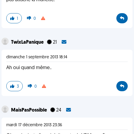
pas attaché la manette.
1
0
TwixLaPanique
21
dimanche 1 septembre 2013 18:14
Ah oui quand même..
3
0
MaisPasPossible
24
mardi 17 décembre 2013 23:36