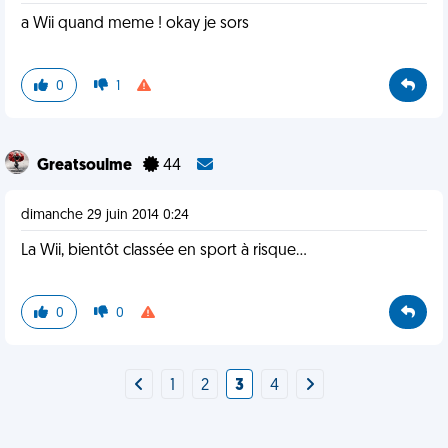
a Wii quand meme ! okay je sors
0
1
Greatsoulme
44
dimanche 29 juin 2014 0:24
La Wii, bientôt classée en sport à risque...
0
0
1
2
3
4