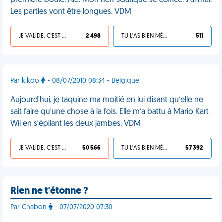
première boule. Aïe. Mon nerf sciatique se coince. J'ai mal.
Les parties vont être longues. VDM
JE VALIDE, C'EST UNE VDM
2 498
TU L'AS BIEN MÉRITÉ
511
Par kikoo
- 08/07/2010 08:34 - Belgique
Aujourd'hui, je taquine ma moitié en lui disant qu’elle ne
sait faire qu’une chose à la fois. Elle m’a battu à Mario Kart
Wii en s’épilant les deux jambes. VDM
JE VALIDE, C'EST UNE VDM
50 566
TU L'AS BIEN MÉRITÉ
57 392
Rien ne t'étonne ?
Par Chabon
- 07/07/2020 07:30