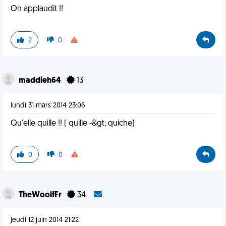
On applaudit !!
2
0
maddieh64
13
lundi 31 mars 2014 23:06
Qu'elle quille !! ( quille -&gt; quiche)
0
0
TheWoolfFr
34
jeudi 12 juin 2014 21:22