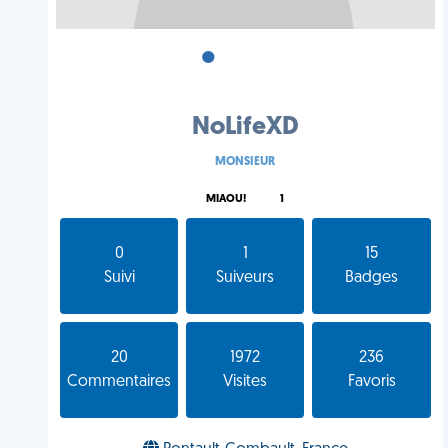
•
•
•
NoLifeXD
MONSIEUR
MIAOU!
1
0
1
15
Suivi
Suiveurs
Badges
20
1972
236
Commentaires
Visites
Favoris