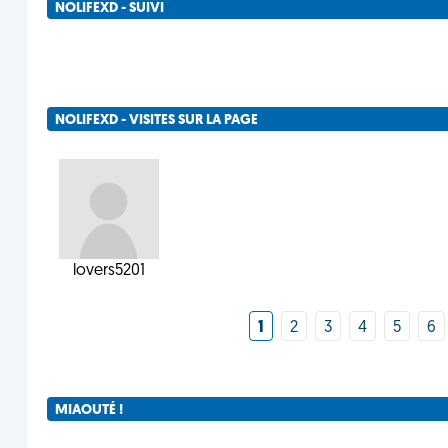
NOLIFEXD - SUIVI
NOLIFEXD - VISITES SUR LA PAGE
lovers5201
1
2
3
4
5
6
MIAOUTÉ !