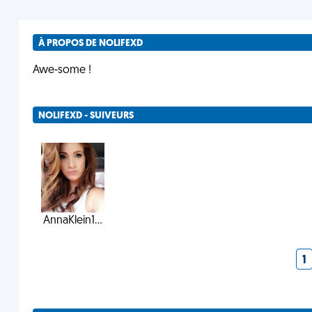
À PROPOS DE NOLIFEXD
Awe-some !
NOLIFEXD - SUIVEURS
AnnaKlein1...
1