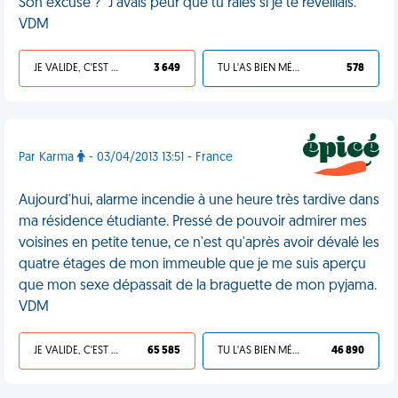
Son excuse ? "J’avais peur que tu râles si je te réveillais."
VDM
JE VALIDE, C'EST UNE VDM
3 649
TU L'AS BIEN MÉRITÉ
578
Par Karma
- 03/04/2013 13:51 - France
Aujourd'hui, alarme incendie à une heure très tardive dans
ma résidence étudiante. Pressé de pouvoir admirer mes
voisines en petite tenue, ce n'est qu'après avoir dévalé les
quatre étages de mon immeuble que je me suis aperçu
que mon sexe dépassait de la braguette de mon pyjama.
VDM
JE VALIDE, C'EST UNE VDM
65 585
TU L'AS BIEN MÉRITÉ
46 890