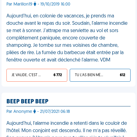
Par Marillon19
- 19/10/2019 16:00
Aujourd'hui, en colonie de vacances, je prends ma
douche avant le repas du soir. Soudain, l'alarme incendie
se met à sonner. J'attrape ma serviette au vol et sors
complètement paniquée, encore couverte de
shampoing. Je tombe sur mes voisines de chambre,
pliées de rire. La fumée du barbecue était entrée par la
fenêtre ouverte et avait déclenché l'alarme. VDM
JE VALIDE, C'EST UNE VDM
6 772
TU L'AS BIEN MÉRITÉ
612
BEEP BEEP BEEP
Par Anonyme
- 21/07/2021 06:18
Aujourd'hui, l’alarme incendie a retenti dans le couloir de
l’hôtel. Mon conjoint est descendu. Il ne m’a pas réveillé.