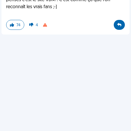
penses c'est le site VDM ! C'est comme ça que l'on
reconnaît les vrais fans ;-)
74
4