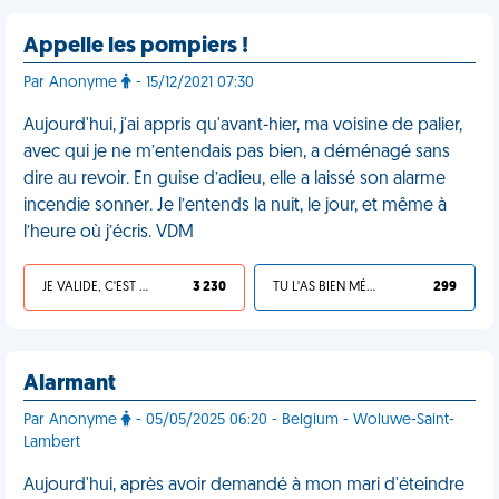
Appelle les pompiers !
Par Anonyme
- 15/12/2021 07:30
Aujourd'hui, j'ai appris qu'avant-hier, ma voisine de palier,
avec qui je ne m’entendais pas bien, a déménagé sans
dire au revoir. En guise d’adieu, elle a laissé son alarme
incendie sonner. Je l’entends la nuit, le jour, et même à
l’heure où j’écris. VDM
JE VALIDE, C'EST UNE VDM
3 230
TU L'AS BIEN MÉRITÉ
299
Alarmant
Par Anonyme
- 05/05/2025 06:20 - Belgium - Woluwe-Saint-
Lambert
Aujourd'hui, après avoir demandé à mon mari d'éteindre