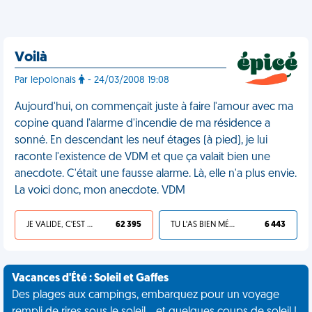
Voilà
Par lepolonais
- 24/03/2008 19:08
Aujourd'hui, on commençait juste à faire l'amour avec ma
copine quand l'alarme d'incendie de ma résidence a
sonné. En descendant les neuf étages (à pied), je lui
raconte l'existence de VDM et que ça valait bien une
anecdote. C'était une fausse alarme. Là, elle n'a plus envie.
La voici donc, mon anecdote. VDM
JE VALIDE, C'EST UNE VDM
62 395
TU L'AS BIEN MÉRITÉ
6 443
Vacances d'Été : Soleil et Gaffes
Des plages aux campings, embarquez pour un voyage