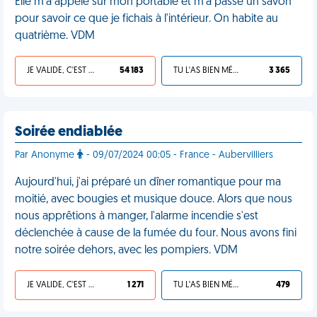
Elle m'a appelé sur mon portable et m'a passé un savon
pour savoir ce que je fichais à l'intérieur. On habite au
quatrième. VDM
JE VALIDE, C'EST UNE VDM
54 183
TU L'AS BIEN MÉRITÉ
3 365
Soirée endiablée
Par Anonyme
- 09/07/2024 00:05 - France - Aubervilliers
Aujourd'hui, j'ai préparé un dîner romantique pour ma
moitié, avec bougies et musique douce. Alors que nous
nous apprêtions à manger, l'alarme incendie s'est
déclenchée à cause de la fumée du four. Nous avons fini
notre soirée dehors, avec les pompiers. VDM
JE VALIDE, C'EST UNE VDM
1 271
TU L'AS BIEN MÉRITÉ
479