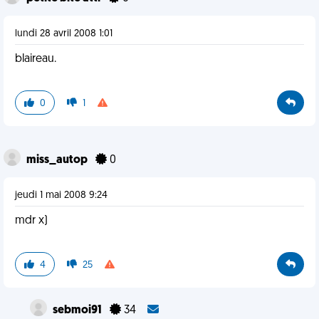
lundi 28 avril 2008 1:01
blaireau.
0
1
miss_autop
0
jeudi 1 mai 2008 9:24
mdr x)
4
25
sebmoi91
34