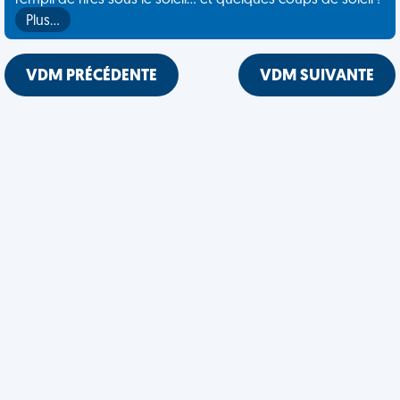
rempli de rires sous le soleil... et quelques coups de soleil !
Plus…
VDM PRÉCÉDENTE
VDM SUIVANTE