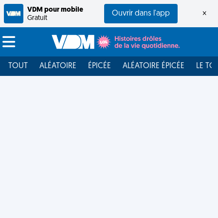
VDM pour mobile
Ouvrir dans l'app
×
Gratuit
TOUT
ALÉATOIRE
ÉPICÉE
ALÉATOIRE ÉPICÉE
LE TO