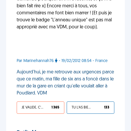
bien fait rire x) Encore merci à tous, vos
commentaires me font bien marrer ! (Et puis je
trouve le badge "L'anneau unique" est pas mal
approprié avec ma VDM, pour le coup).
Par Marinehannah76
- 19/02/2012 08:54 - France
Aujourd'hui, je me retrouve aux urgences parce
que ce matin, ma fille de six ans a foncé dans le
mur de la gare en criant qu'elle voulait aller à
Poudlard. VDM
JE VALIDE, C'EST UNE VDM
1 365
TU L'AS BIEN MÉRITÉ
133