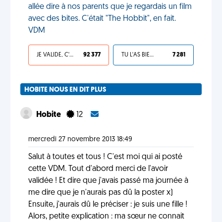
allée dire à nos parents que je regardais un film
avec des bites. C'était "The Hobbit", en fait.
VDM
JE VALIDE, C'EST UNE VDM
92 377
TU L'AS BIEN MÉRITÉ
7 281
HOBITE NOUS EN DIT PLUS
Hobite
12
mercredi 27 novembre 2013 18:49
Salut à toutes et tous ! C'est moi qui ai posté
cette VDM. Tout d'abord merci de l'avoir
validée ! Et dire que j'avais passé ma journée à
me dire que je n'aurais pas dû la poster x)
Ensuite, j'aurais dû le préciser : je suis une fille !
Alors, petite explication : ma sœur ne connait