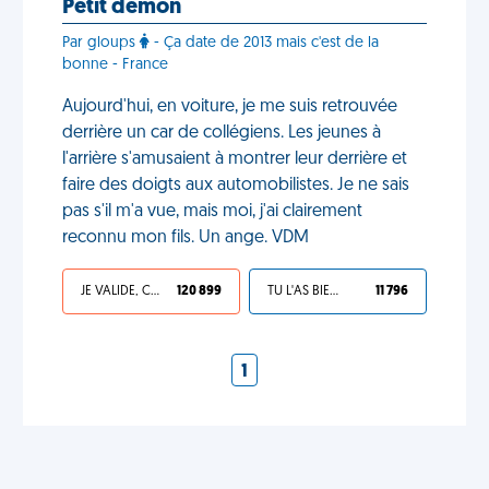
Petit démon
Par gloups
- Ça date de 2013 mais c'est de la
bonne - France
Aujourd'hui, en voiture, je me suis retrouvée
derrière un car de collégiens. Les jeunes à
l'arrière s'amusaient à montrer leur derrière et
faire des doigts aux automobilistes. Je ne sais
pas s'il m'a vue, mais moi, j'ai clairement
reconnu mon fils. Un ange. VDM
JE VALIDE, C'EST UNE VDM
120 899
TU L'AS BIEN MÉRITÉ
11 796
1