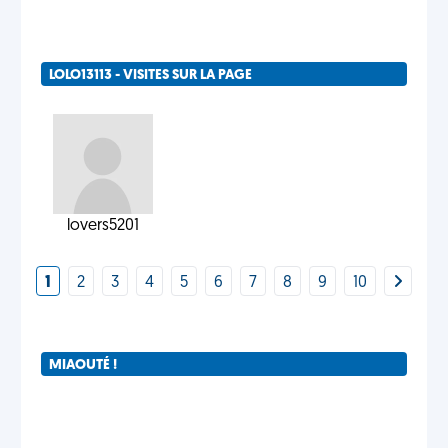
LOLO13113 - VISITES SUR LA PAGE
lovers5201
1
2
3
4
5
6
7
8
9
10
MIAOUTÉ !