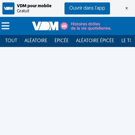
VDM pour mobile
Ouvrir dans l'app
×
Gratuit
TOUT
ALÉATOIRE
ÉPICÉE
ALÉATOIRE ÉPICÉE
LE TO