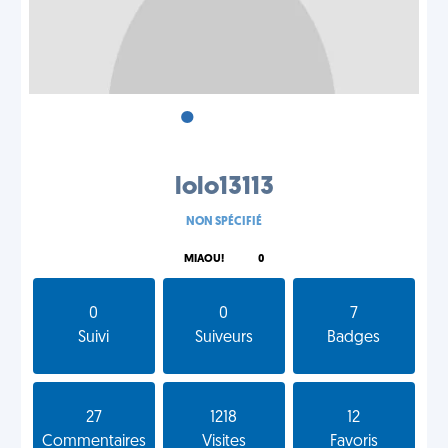
•
•
•
lolo13113
NON SPÉCIFIÉ
MIAOU!
0
0
0
7
Suivi
Suiveurs
Badges
27
1218
12
Commentaires
Visites
Favoris