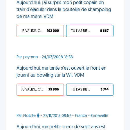
Aujourd'hui, j'ai surpris mon petit copain en
train d'éjaculer dans la bouteille de shampoing
de ma mère. VDM
JE VALIDE, C'EST UNE VDM
102 000
TU L'AS BIEN MÉRITÉ
8 667
Par psymon - 24/03/2008 18:58
Aujourd'hui, ma tante s'est ouvert le front en
jouant au bowling sur la Wii. VDM
JE VALIDE, C'EST UNE VDM
39 906
TU L'AS BIEN MÉRITÉ
3 744
Par Hobite
- 27/11/2013 08:57 - France - Ennevelin
Aujourd'hui, ma petite sœur de sept ans est