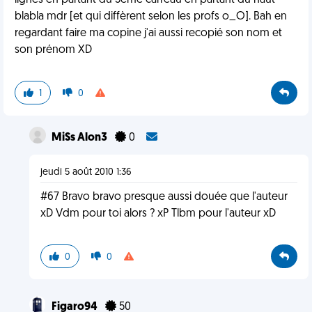
lignes en partant du 5ème carreau en partant du haut
blabla mdr [et qui diffèrent selon les profs o_O]. Bah en
regardant faire ma copine j'ai aussi recopié son nom et
son prénom XD
1
0
MiSs Alon3
0
jeudi 5 août 2010 1:36
#67 Bravo bravo presque aussi douée que l'auteur
xD Vdm pour toi alors ? xP Tlbm pour l'auteur xD
0
0
Figaro94
50