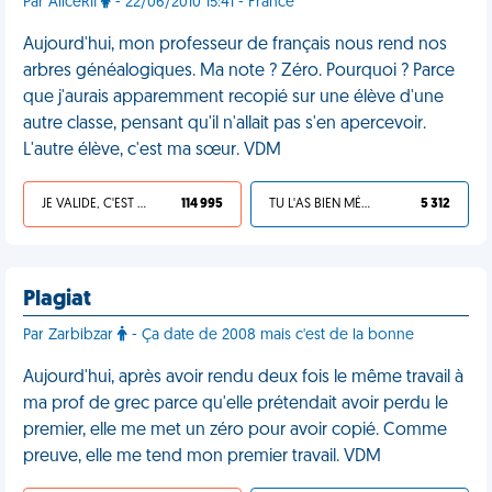
Par AliceRII
- 22/06/2010 15:41 - France
Aujourd'hui, mon professeur de français nous rend nos
arbres généalogiques. Ma note ? Zéro. Pourquoi ? Parce
que j'aurais apparemment recopié sur une élève d'une
autre classe, pensant qu'il n'allait pas s'en apercevoir.
L'autre élève, c'est ma sœur. VDM
JE VALIDE, C'EST UNE VDM
114 995
TU L'AS BIEN MÉRITÉ
5 312
Plagiat
Par Zarbibzar
- Ça date de 2008 mais c'est de la bonne
Aujourd'hui, après avoir rendu deux fois le même travail à
ma prof de grec parce qu'elle prétendait avoir perdu le
premier, elle me met un zéro pour avoir copié. Comme
preuve, elle me tend mon premier travail. VDM