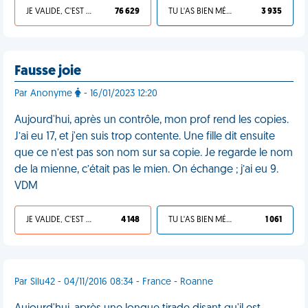
JE VALIDE, C'EST UNE VDM
76 629
TU L'AS BIEN MÉRITÉ
3 935
Fausse joie
Par Anonyme
- 16/01/2023 12:20
Aujourd'hui, après un contrôle, mon prof rend les copies.
J’ai eu 17, et j'en suis trop contente. Une fille dit ensuite
que ce n’est pas son nom sur sa copie. Je regarde le nom
de la mienne, c’était pas le mien. On échange ; j’ai eu 9.
VDM
JE VALIDE, C'EST UNE VDM
4 148
TU L'AS BIEN MÉRITÉ
1 061
Par Silu42 - 04/11/2016 08:34 - France - Roanne