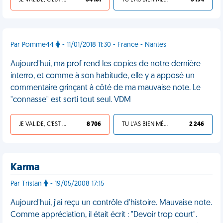
JE VALIDE, C'EST UNE VDM
54 161
TU L'AS BIEN MÉRITÉ
5 194
Par Pomme44
- 11/01/2018 11:30 - France - Nantes
Aujourd'hui, ma prof rend les copies de notre dernière
interro, et comme à son habitude, elle y a apposé un
commentaire grinçant à côté de ma mauvaise note. Le
"connasse" est sorti tout seul. VDM
JE VALIDE, C'EST UNE VDM
8 706
TU L'AS BIEN MÉRITÉ
2 246
Karma
Par Tristan
- 19/05/2008 17:15
Aujourd'hui, j'ai reçu un contrôle d'histoire. Mauvaise note.
Comme appréciation, il était écrit : "Devoir trop court".