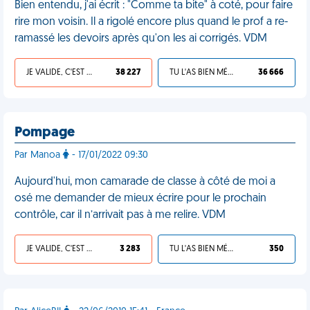
Bien entendu, j'ai écrit : "Comme ta bite" à coté, pour faire
rire mon voisin. Il a rigolé encore plus quand le prof a re-
ramassé les devoirs après qu'on les ai corrigés. VDM
JE VALIDE, C'EST UNE VDM
38 227
TU L'AS BIEN MÉRITÉ
36 666
Pompage
Par Manoa
- 17/01/2022 09:30
Aujourd'hui, mon camarade de classe à côté de moi a
osé me demander de mieux écrire pour le prochain
contrôle, car il n’arrivait pas à me relire. VDM
JE VALIDE, C'EST UNE VDM
3 283
TU L'AS BIEN MÉRITÉ
350