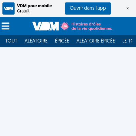
VDM pour mobile
Ouvrir dans l'app
×
Gratuit
TOUT
ALÉATOIRE
ÉPICÉE
ALÉATOIRE ÉPICÉE
LE TO