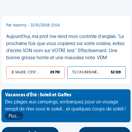
Par twenny - 31/10/2008 21:04
Aujourd'hui, ma prof me rend mon contrôle d'anglais. "La
prochaine fois que vous copierez sur votre voisine, évitez
d'écrire SON nom sur VOTRE test." Effectivement. Une
bonne grosse honte et une mauvaise note. VDM
JE VALIDE, C'EST UNE VDM
29 710
TU L'AS BIEN MÉRITÉ
52 129
Vacances d'Été : Soleil et Gaffes
Des plages aux campings, embarquez pour un voyage
rempli de rires sous le soleil... et quelques coups de soleil !
Plus…