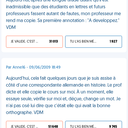
Aujourd'hui, après une longue tirade disant qu'il est
inadmissible que des étudiants en lettres et futurs
professeurs fassent autant de fautes, mon professeur me
rend ma copie. Sa première annotation : "A developpez."
VDM
JE VALIDE, C'EST UNE VDM
31 013
TU L'AS BIEN MÉRITÉ
1 927
Par Anne16 - 09/06/2009 18:49
Aujourd'hui, cela fait quelques jours que je suis assise à
côté d'une correspondante allemande en histoire. Le prof
dicte et elle copie le cours sur moi. À un moment, elle
essaye seule, vérifie sur moi et, déçue, change un mot. Je
n'ai pas osé lui dire que c'était elle qui avait la bonne
orthographe. VDM
JE VALIDE, C'EST UNE VDM
51 648
TU L'AS BIEN MÉRITÉ
9 745