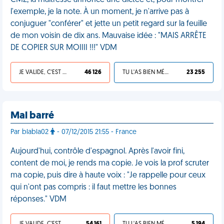
CM2, la maîtresse annonce une dictée et, pour montrer
l'exemple, je la note. À un moment, je n'arrive pas à
conjuguer "conférer" et jette un petit regard sur la feuille
de mon voisin de dix ans. Mauvaise idée : "MAIS ARRÊTE
DE COPIER SUR MOIIII !!!" VDM
JE VALIDE, C'EST UNE VDM
46 126
TU L'AS BIEN MÉRITÉ
23 255
Mal barré
Par blabla02
- 07/12/2015 21:55 - France
Aujourd'hui, contrôle d'espagnol. Après l'avoir fini,
content de moi, je rends ma copie. Je vois la prof scruter
ma copie, puis dire à haute voix : "Je rappelle pour ceux
qui n'ont pas compris : il faut mettre les bonnes
réponses." VDM