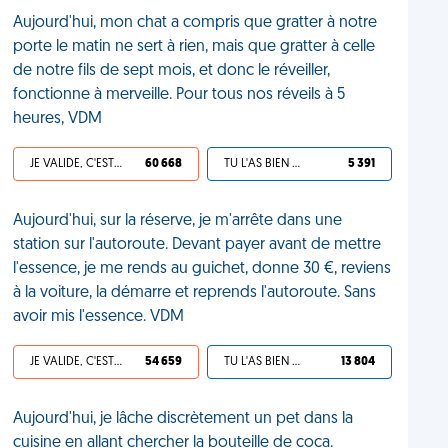
Aujourd'hui, mon chat a compris que gratter à notre
porte le matin ne sert à rien, mais que gratter à celle
de notre fils de sept mois, et donc le réveiller,
fonctionne à merveille. Pour tous nos réveils à 5
heures, VDM
JE VALIDE, C'EST UNE VDM
60 668
TU L'AS BIEN MÉRITÉ
5 391
Aujourd'hui, sur la réserve, je m'arrête dans une
station sur l'autoroute. Devant payer avant de mettre
l'essence, je me rends au guichet, donne 30 €, reviens
à la voiture, la démarre et reprends l'autoroute. Sans
avoir mis l'essence. VDM
JE VALIDE, C'EST UNE VDM
54 659
TU L'AS BIEN MÉRITÉ
13 804
Aujourd'hui, je lâche discrètement un pet dans la
cuisine en allant chercher la bouteille de coca.