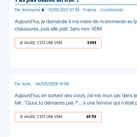
T'as pas oublié un truc ?
Par Anonyme
- 13/09/2021 07:30 - France - Courbevoie
Aujourd'hui, je demande à ma mère de m’emmener au lycé
chaussures, puis elle part. Sans moi. VDM
JE VALIDE, C'EST UNE VDM
3 593
Par June. - 06/03/2008 19:08
Aujourd'hui, en sortant des cours, j'ai mis mon sac dans le c
fait : "Quoi, tu démarres pas ?"... à une femme qui n'éta
JE VALIDE, C'EST UNE VDM
39 713