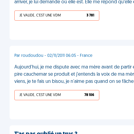
arriver, je lui demande où elle est. Elle me répond qu’elle 
JE VALIDE, C'EST UNE VDM
3 781
Par roudoudou - 02/11/2011 06:05 - France
Aujourd'hui, je me dispute avec ma mère avant de partir 
pire cauchemar se produit et j'entends la voix de ma mère
viens, je te fais un bisou, je n'aime pas quand on se fâch
JE VALIDE, C'EST UNE VDM
78 106