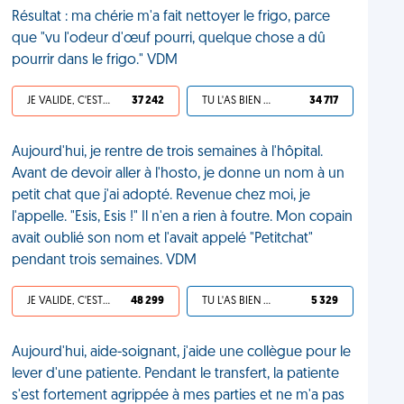
Résultat : ma chérie m'a fait nettoyer le frigo, parce
que "vu l'odeur d'œuf pourri, quelque chose a dû
pourrir dans le frigo." VDM
JE VALIDE, C'EST UNE VDM
37 242
TU L'AS BIEN MÉRITÉ
34 717
Aujourd'hui, je rentre de trois semaines à l'hôpital.
Avant de devoir aller à l'hosto, je donne un nom à un
petit chat que j'ai adopté. Revenue chez moi, je
l'appelle. "Esis, Esis !" Il n'en a rien à foutre. Mon copain
avait oublié son nom et l'avait appelé "Petitchat"
pendant trois semaines. VDM
JE VALIDE, C'EST UNE VDM
48 299
TU L'AS BIEN MÉRITÉ
5 329
Aujourd'hui, aide-soignant, j'aide une collègue pour le
lever d'une patiente. Pendant le transfert, la patiente
s'est fortement agrippée à mes parties et ne m'a pas