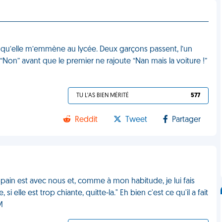
r qu’elle m’emmène au lycée. Deux garçons passent, l’un
: “Non” avant que le premier ne rajoute “Nan mais la voiture !”
TU L'AS BIEN MÉRITÉ
577
Reddit
Tweet
Partager
opain est avec nous et, comme à mon habitude, je lui fais
 si elle est trop chiante, quitte-la." Eh bien c'est ce qu'il a fait
M