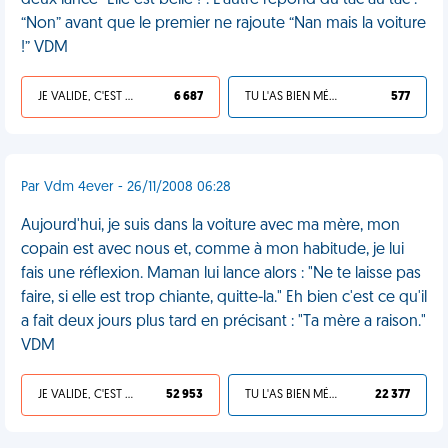
deux lance “Elle est belle !”. L’autre répond du tac au tac :
“Non” avant que le premier ne rajoute “Nan mais la voiture
!” VDM
JE VALIDE, C'EST UNE VDM
6 687
TU L'AS BIEN MÉRITÉ
577
Par Vdm 4ever - 26/11/2008 06:28
Aujourd'hui, je suis dans la voiture avec ma mère, mon
copain est avec nous et, comme à mon habitude, je lui
fais une réflexion. Maman lui lance alors : "Ne te laisse pas
faire, si elle est trop chiante, quitte-la." Eh bien c'est ce qu'il
a fait deux jours plus tard en précisant : "Ta mère a raison."
VDM
JE VALIDE, C'EST UNE VDM
52 953
TU L'AS BIEN MÉRITÉ
22 377