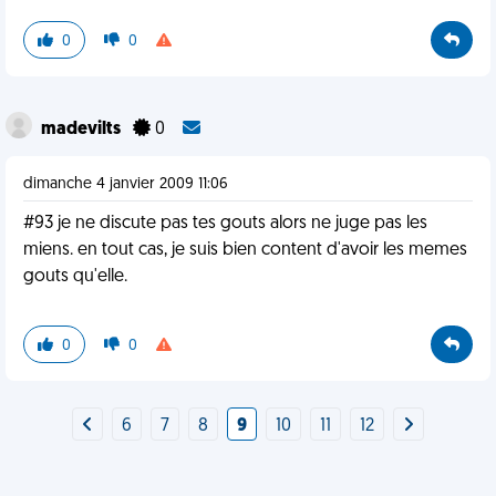
0
0
madevilts
0
dimanche 4 janvier 2009 11:06
#93 je ne discute pas tes gouts alors ne juge pas les
miens. en tout cas, je suis bien content d'avoir les memes
gouts qu'elle.
0
0
6
7
8
9
10
11
12