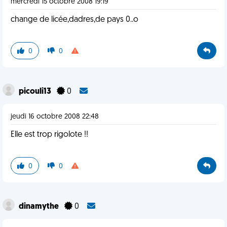
mercredi 15 octobre 2008 19:19
change de licée,dadres,de pays 0..o
0
0
picouli13
0
jeudi 16 octobre 2008 22:48
Elle est trop rigolote !!
0
0
dinamythe
0