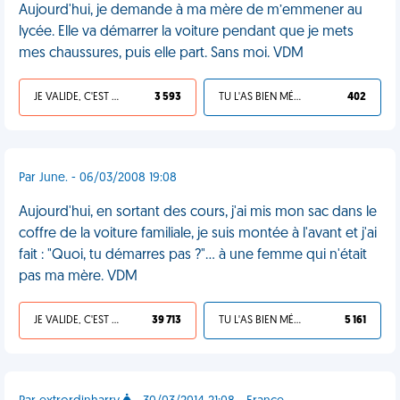
Aujourd'hui, je demande à ma mère de m’emmener au
lycée. Elle va démarrer la voiture pendant que je mets
mes chaussures, puis elle part. Sans moi. VDM
JE VALIDE, C'EST UNE VDM
3 593
TU L'AS BIEN MÉRITÉ
402
Par June. - 06/03/2008 19:08
Aujourd'hui, en sortant des cours, j'ai mis mon sac dans le
coffre de la voiture familiale, je suis montée à l'avant et j'ai
fait : "Quoi, tu démarres pas ?"... à une femme qui n'était
pas ma mère. VDM
JE VALIDE, C'EST UNE VDM
39 713
TU L'AS BIEN MÉRITÉ
5 161