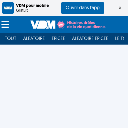
VDM pour mobile
Ouvrir dans l'app
×
Gratuit
TOUT
ALÉATOIRE
ÉPICÉE
ALÉATOIRE ÉPICÉE
LE TO