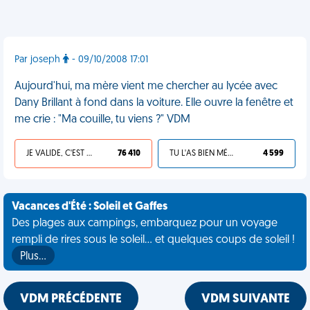
Par joseph
- 09/10/2008 17:01
Aujourd'hui, ma mère vient me chercher au lycée avec
Dany Brillant à fond dans la voiture. Elle ouvre la fenêtre et
me crie : "Ma couille, tu viens ?" VDM
JE VALIDE, C'EST UNE VDM
76 410
TU L'AS BIEN MÉRITÉ
4 599
Vacances d'Été : Soleil et Gaffes
Des plages aux campings, embarquez pour un voyage
rempli de rires sous le soleil... et quelques coups de soleil !
Plus…
VDM PRÉCÉDENTE
VDM SUIVANTE