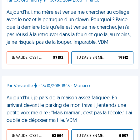
Par extrordinharry
- 30/03/2014 21:08 - France
Aujourd'hui, ma mère est venue me chercher au collège
avec le nez et la perruque d'un clown. Pourquoi ? Parce
que la dernière fois qu'elle est venue me chercher, je n'ai
pas réussi à la retrouver dans la foule et que là, au moins,
je ne risquais pas de la louper. Imparable. VDM
JE VALIDE, C'EST UNE VDM
97 192
TU L'AS BIEN MÉRITÉ
14 912
Par Varvouille
- 15/10/2015 18:15 - Monaco
Aujourd'hui, je pars de la maison assez fatiguée. En
arrivant devant le parking de mon travail, j'entends une
petite voix me dire : "Mais maman, c'est pas là l'école." J'ai
oublié de déposer ma fille. VDM
JE VALIDE, C'EST UNE VDM
62 664
TU L'AS BIEN MÉRITÉ
6 507