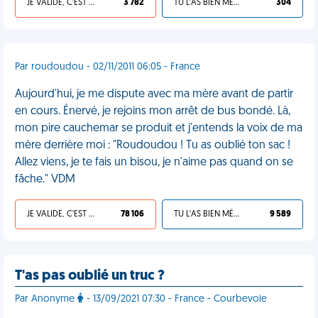
JE VALIDE, C'EST UNE VDM
3 782
TU L'AS BIEN MÉRITÉ
304
Par roudoudou - 02/11/2011 06:05 - France
Aujourd'hui, je me dispute avec ma mère avant de partir
en cours. Énervé, je rejoins mon arrêt de bus bondé. Là,
mon pire cauchemar se produit et j'entends la voix de ma
mère derrière moi : "Roudoudou ! Tu as oublié ton sac !
Allez viens, je te fais un bisou, je n'aime pas quand on se
fâche." VDM
JE VALIDE, C'EST UNE VDM
78 106
TU L'AS BIEN MÉRITÉ
9 589
T'as pas oublié un truc ?
Par Anonyme
- 13/09/2021 07:30 - France - Courbevoie