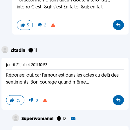
Toi aussi même sans aucun doute Intéro -&gt;
interro C'est -&gt; s'est En faite -&gt; en fait
5
2
citadin
11
jeudi 21 juillet 2011 10:53
Réponse: oui, car l'amour est dans les actes au delà des
sentiments. Bon courage quand même...
39
8
Superwomanel
12