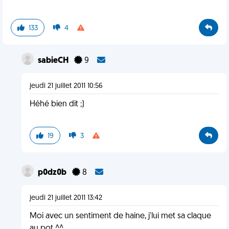
133
4
sabieCH
9
jeudi 21 juillet 2011 10:56
Héhé bien dit ;)
19
3
p0dz0b
8
jeudi 21 juillet 2011 13:42
Moi avec un sentiment de haine, j'lui met sa claque
au pot ^^