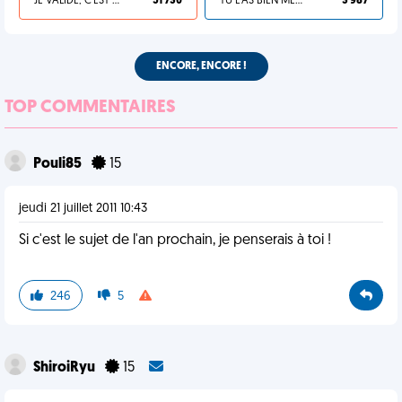
JE VALIDE, C'EST UNE VDM
51 730
TU L'AS BIEN MÉRITÉ
3 987
ENCORE, ENCORE !
TOP COMMENTAIRES
Pouli85
15
jeudi 21 juillet 2011 10:43
Si c'est le sujet de l'an prochain, je penserais à toi !
246
5
ShiroiRyu
15