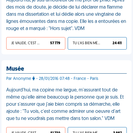
Aujourd'hui, je suis amoureux de ma prof de philo. Après
des mois de doute, je décide de lui déclarer ma flamme
dans ma dissertation et lui dédie alors une vingtaine de
lignes émouvantes dans ma copie. Elle les a entourées en
rouge et a marqué : "Hors sujet". VDM
JE VALIDE, C'EST UNE VDM
57 779
TU L'AS BIEN MÉRITÉ
24 411
Musée
Par Anonyme
- 28/01/2016 07:48 - France - Paris
Aujourd'hui, ma copine me largue, m'assurant tout de
même qu'elle aime beaucoup la personne que je suis. Et
pour s'assurer que j'aie bien compris sa démarche, elle
ajoute : "Tu vois, c'est comme admirer une oeuvre d'art
que tu ne voudrais pas mettre dans ton salon." VDM