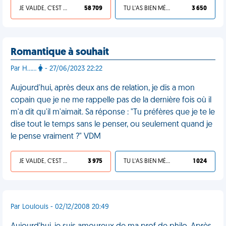
JE VALIDE, C'EST UNE VDM
58 709
TU L'AS BIEN MÉRITÉ
3 650
Romantique à souhait
Par H……
- 27/06/2023 22:22
Aujourd'hui, après deux ans de relation, je dis a mon
copain que je ne me rappelle pas de la dernière fois où il
m'a dit qu'il m'aimait. Sa réponse : "Tu préfères que je te le
dise tout le temps sans le penser, ou seulement quand je
le pense vraiment ?" VDM
JE VALIDE, C'EST UNE VDM
3 975
TU L'AS BIEN MÉRITÉ
1 024
Par Loulouis - 02/12/2008 20:49