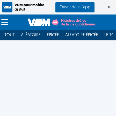
VDM pour mobile
Ouvrir dans l'app
×
Gratuit
TOUT
ALÉATOIRE
ÉPICÉE
ALÉATOIRE ÉPICÉE
LE TO