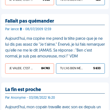
JE VALIDE, C'EST UNE VDM
4 908
TU L'AS BIEN MÉRITÉ
425
Fallait pas quémander
Par lance
- 08/07/2009 12:59
Aujourd'hui, ma copine me prend la tête parce que je ne
lui dis pas assez de "Je t'aime." Énervé, je lui fais remarquer
qu'elle ne me le dit JAMAIS. Sa réponse : "Ben c'est
normal, je suis pas amoureuse, moi !" VDM
JE VALIDE, C'EST UNE VDM
84 743
TU L'AS BIEN MÉRITÉ
5 633
La fin est proche
Par Anonyme - 03/08/2022 16:20
Aujourd'hui, mon copain travaille avec son ex depuis un