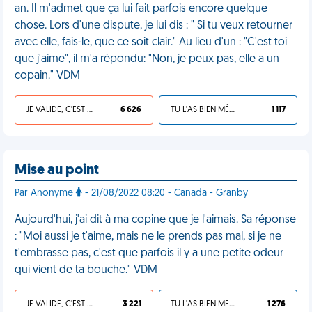
an. Il m'admet que ça lui fait parfois encore quelque
chose. Lors d'une dispute, je lui dis : " Si tu veux retourner
avec elle, fais-le, que ce soit clair." Au lieu d'un : "C'est toi
que j'aime", il m'a répondu: "Non, je peux pas, elle a un
copain." VDM
JE VALIDE, C'EST UNE VDM
6 626
TU L'AS BIEN MÉRITÉ
1 117
Mise au point
Par Anonyme
- 21/08/2022 08:20 - Canada - Granby
Aujourd'hui, j'ai dit à ma copine que je l'aimais. Sa réponse
: "Moi aussi je t'aime, mais ne le prends pas mal, si je ne
t'embrasse pas, c'est que parfois il y a une petite odeur
qui vient de ta bouche." VDM
JE VALIDE, C'EST UNE VDM
3 221
TU L'AS BIEN MÉRITÉ
1 276