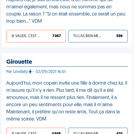
Aujourd’hui, je suis amoureuse d’un homme qui dit
m’aimer également, mais nous ne sommes pas en
couple. La raison ? "Si on était ensemble, ce serait un peu
trop bien…" VDM
JE VALIDE, C'EST UNE VDM
7 067
TU L'AS BIEN MÉRITÉ
596
Girouette
Par Linellaty
- 02/09/2021 16:01
Aujourd'hui, mon copain invite une fille à dormir chez lui. Il
m'assure qu'il n'y a rien. Plus tard, il me dit qu'il a été
amoureux, mais il ne ressent plus rien. Finalement, il a
encore un peu sentiments pour elle, mais il m'aime.
Maintenant, il préfère qu'on reste amis. Tout ça dans la
même soirée. VDM