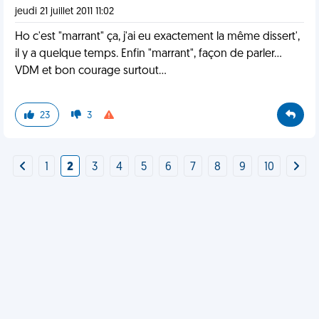
jeudi 21 juillet 2011 11:02
Ho c'est "marrant" ça, j'ai eu exactement la même dissert',
il y a quelque temps. Enfin "marrant", façon de parler...
VDM et bon courage surtout...
23
3
1
2
3
4
5
6
7
8
9
10