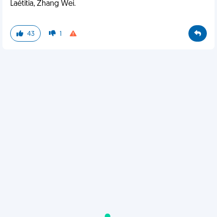
Laétitia, Zhang Wei.
43
1