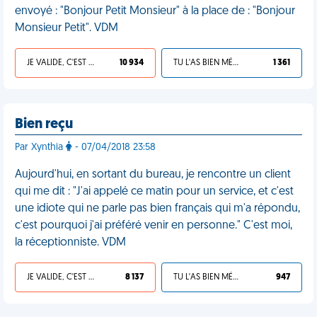
envoyé : "Bonjour Petit Monsieur" à la place de : "Bonjour
Monsieur Petit". VDM
JE VALIDE, C'EST UNE VDM
10 934
TU L'AS BIEN MÉRITÉ
1 361
Bien reçu
Par Xynthia
- 07/04/2018 23:58
Aujourd'hui, en sortant du bureau, je rencontre un client
qui me dit : "J'ai appelé ce matin pour un service, et c'est
une idiote qui ne parle pas bien français qui m'a répondu,
c'est pourquoi j'ai préféré venir en personne." C'est moi,
la réceptionniste. VDM
JE VALIDE, C'EST UNE VDM
8 137
TU L'AS BIEN MÉRITÉ
947