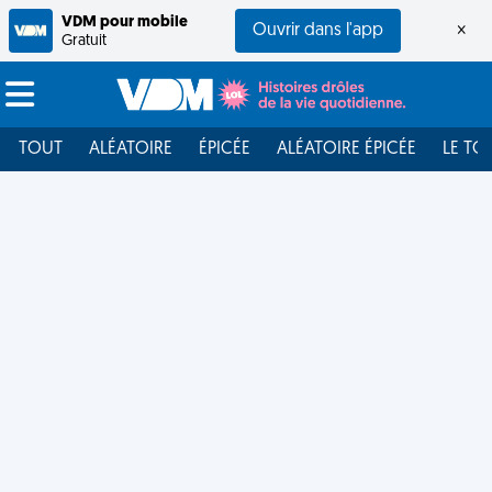
VDM pour mobile
Ouvrir dans l'app
×
Gratuit
TOUT
ALÉATOIRE
ÉPICÉE
ALÉATOIRE ÉPICÉE
LE TO