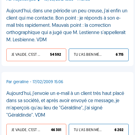
Aujourd'hui, dans une période un peu creuse, j'ai enfin un
client qui me contacte. Bon point : je réponds à son e-
mail très rapidement. Mauvais point : la correction
orthographique qui a jugé que M. Lestienne s'appellerait
M. Lesbienne. VDM
JE VALIDE, C'EST UNE VDM
54 592
TU L'AS BIEN MÉRITÉ
6 715
Par geraline - 17/02/2009 15:06
Aujourd'hui, j'envoie un e-mail à un client très haut placé
dans sa société, et après avoir envoyé ce message, je
m'aperçois qu'au lieu de "Géraldine", j'ai signé
"Géraldinde". VDM
JE VALIDE, C'EST UNE VDM
46 301
TU L'AS BIEN MÉRITÉ
6 202