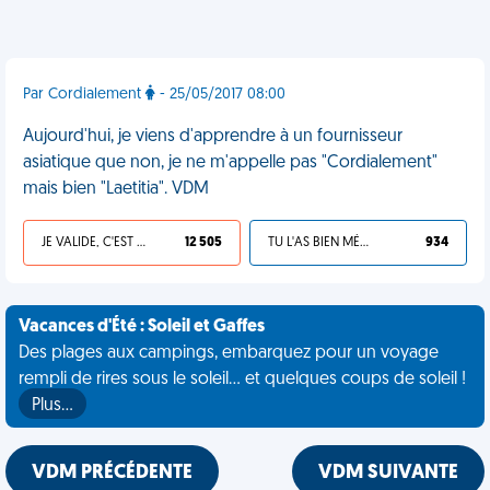
Par Cordialement
- 25/05/2017 08:00
Aujourd'hui, je viens d'apprendre à un fournisseur
asiatique que non, je ne m'appelle pas "Cordialement"
mais bien "Laetitia". VDM
JE VALIDE, C'EST UNE VDM
12 505
TU L'AS BIEN MÉRITÉ
934
Vacances d'Été : Soleil et Gaffes
Des plages aux campings, embarquez pour un voyage
rempli de rires sous le soleil... et quelques coups de soleil !
Plus…
VDM PRÉCÉDENTE
VDM SUIVANTE