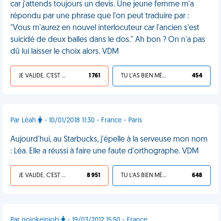
car j'attends toujours un devis. Une jeune femme m'a
répondu par une phrase que l'on peut traduire par :
"Vous m'aurez en nouvel interlocuteur car l'ancien s'est
suicidé de deux balles dans le dos." Ah bon ? On n'a pas
dû lui laisser le choix alors. VDM
JE VALIDE, C'EST UNE VDM
1 761
TU L'AS BIEN MÉRITÉ
454
Par Léah
- 10/01/2018 11:30 - France - Paris
Aujourd'hui, au Starbucks, j'épelle à la serveuse mon nom
: Léa. Elle a réussi à faire une faute d'orthographe. VDM
JE VALIDE, C'EST UNE VDM
8 951
TU L'AS BIEN MÉRITÉ
648
Par nojokeinjob
- 19/03/2012 15:50 - France