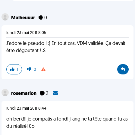
Malheuuur
0
lundi 23 mai 2011 8:05
J'adore le pseudo ! :) En tout cas, VDM validée. Ça devait
être dégoutant ! :S
1
0
rosemarion
2
lundi 23 mai 2011 8:44
oh berk!!! je compatis a fond! j'iangine ta tête quand tu as
du réalisé! 0o'