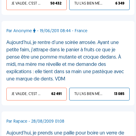
JE VALIDE, C'EST UNE VDM
50 432
TU L'AS BIEN MÉRITÉ
6 349
Par Anonyme
- 19/06/2011 08:44 - France
Aujourd'hui, je rentre d'une soirée arrosée. Ayant une
petite faim, j'attrape dans le panier à fruits ce que je
pense être une pomme mutante et croque dedans. À
midi, ma mère me réveille et me demande des
explications : elle tient dans sa main une pastèque avec
une marque de dents. VDM
JE VALIDE, C'EST UNE VDM
62 491
TU L'AS BIEN MÉRITÉ
13 085
Par Rapace - 28/08/2009 01:08
Aujourd'hui, je prends une paille pour boire un verre de