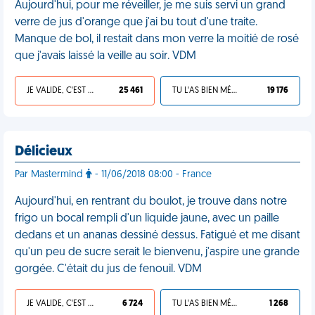
Aujourd'hui, pour me réveiller, je me suis servi un grand
verre de jus d'orange que j'ai bu tout d'une traite.
Manque de bol, il restait dans mon verre la moitié de rosé
que j'avais laissé la veille au soir. VDM
JE VALIDE, C'EST UNE VDM
25 461
TU L'AS BIEN MÉRITÉ
19 176
Délicieux
Par Mastermind
- 11/06/2018 08:00 - France
Aujourd'hui, en rentrant du boulot, je trouve dans notre
frigo un bocal rempli d'un liquide jaune, avec un paille
dedans et un ananas dessiné dessus. Fatigué et me disant
qu'un peu de sucre serait le bienvenu, j'aspire une grande
gorgée. C'était du jus de fenouil. VDM
JE VALIDE, C'EST UNE VDM
6 724
TU L'AS BIEN MÉRITÉ
1 268