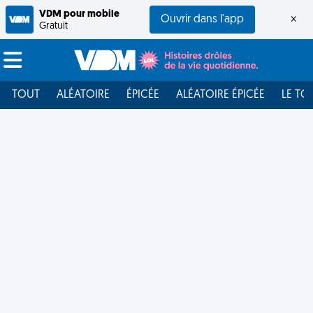
VDM pour mobile
Ouvrir dans l'app
×
Gratuit
TOUT
ALÉATOIRE
ÉPICÉE
ALÉATOIRE ÉPICÉE
LE TO