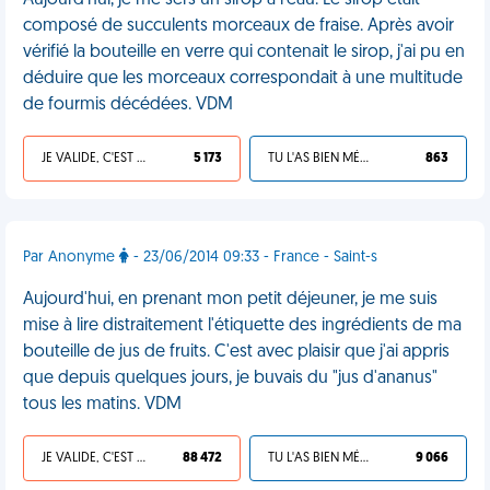
Aujourd'hui, je me sers un sirop à l'eau. Le sirop était
composé de succulents morceaux de fraise. Après avoir
vérifié la bouteille en verre qui contenait le sirop, j'ai pu en
déduire que les morceaux correspondait à une multitude
de fourmis décédées. VDM
JE VALIDE, C'EST UNE VDM
5 173
TU L'AS BIEN MÉRITÉ
863
Par Anonyme
- 23/06/2014 09:33 - France - Saint-s
Aujourd'hui, en prenant mon petit déjeuner, je me suis
mise à lire distraitement l'étiquette des ingrédients de ma
bouteille de jus de fruits. C'est avec plaisir que j'ai appris
que depuis quelques jours, je buvais du "jus d'ananus"
tous les matins. VDM
JE VALIDE, C'EST UNE VDM
88 472
TU L'AS BIEN MÉRITÉ
9 066