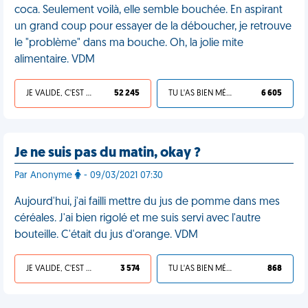
coca. Seulement voilà, elle semble bouchée. En aspirant
un grand coup pour essayer de la déboucher, je retrouve
le "problème" dans ma bouche. Oh, la jolie mite
alimentaire. VDM
JE VALIDE, C'EST UNE VDM
52 245
TU L'AS BIEN MÉRITÉ
6 605
Je ne suis pas du matin, okay ?
Par Anonyme
- 09/03/2021 07:30
Aujourd'hui, j'ai failli mettre du jus de pomme dans mes
céréales. J'ai bien rigolé et me suis servi avec l'autre
bouteille. C'était du jus d'orange. VDM
JE VALIDE, C'EST UNE VDM
3 574
TU L'AS BIEN MÉRITÉ
868