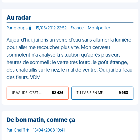
Au radar
Par gloups
- 15/05/2012 22:52 - France - Montpellier
Aujourd'hui, j'ai pris un verre d'eau sans allumer la lumière
pour aller me recoucher plus vite. Mon cerveau
somnolent n'a analysé la situation qu'après plusieurs
heures de sommeil : le verre très lourd, le goût étrange,
des chatouillis sur le nez, le mal de ventre. Oui, j'ai bu l'eau
des fleurs. VDM
JE VALIDE, C'EST UNE VDM
52 426
TU L'AS BIEN MÉRITÉ
9 953
De bon matin, comme ça
Par Chafff
- 15/04/2008 19:41