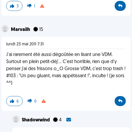
3
1
Marvailh
15
lundi 23 mai 2011 7:31
J'ai rarement été aussi dégoûtée en lisant une VDM.
Surtout en plein petit-déj'... C'est horrible, rien que d'y
penser j'ai des frissons o_O Grosse VDM, c'est trop trash !
#103 : "Un peu gluant, mais appétissant !", inculte ! (je sors
^^)
6
0
Shadowwind
4