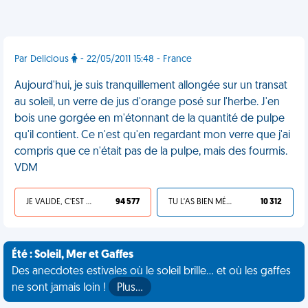
Par Delicious
- 22/05/2011 15:48 - France
Aujourd'hui, je suis tranquillement allongée sur un transat
au soleil, un verre de jus d'orange posé sur l'herbe. J'en
bois une gorgée en m'étonnant de la quantité de pulpe
qu'il contient. Ce n'est qu'en regardant mon verre que j'ai
compris que ce n'était pas de la pulpe, mais des fourmis.
VDM
JE VALIDE, C'EST UNE VDM
94 577
TU L'AS BIEN MÉRITÉ
10 312
Été : Soleil, Mer et Gaffes
Des anecdotes estivales où le soleil brille... et où les gaffes
ne sont jamais loin !
Plus…