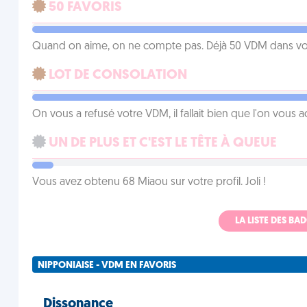
50 FAVORIS
Quand on aime, on ne compte pas. Déjà 50 VDM dans vos 
LOT DE CONSOLATION
On vous a refusé votre VDM, il fallait bien que l'on vous
UN DE PLUS ET C'EST LE TÊTE À QUEUE
Vous avez obtenu 68 Miaou sur votre profil. Joli !
LA LISTE DES B
NIPPONIAISE - VDM EN FAVORIS
Dissonance