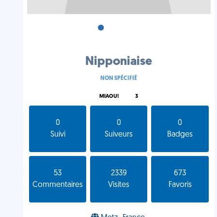
•
•
•
Nipponiaise
NON SPÉCIFIÉ
MIAOU!
3
0
0
0
Suivi
Suiveurs
Badges
53
2339
673
Commentaires
Visites
Favoris