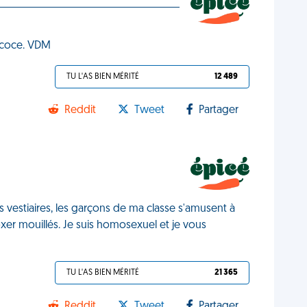
écoce. VDM
TU L'AS BIEN MÉRITÉ
12 489
Reddit
Tweet
Partager
s vestiaires, les garçons de ma classe s'amusent à
xer mouillés. Je suis homosexuel et je vous
TU L'AS BIEN MÉRITÉ
21 365
Reddit
Tweet
Partager