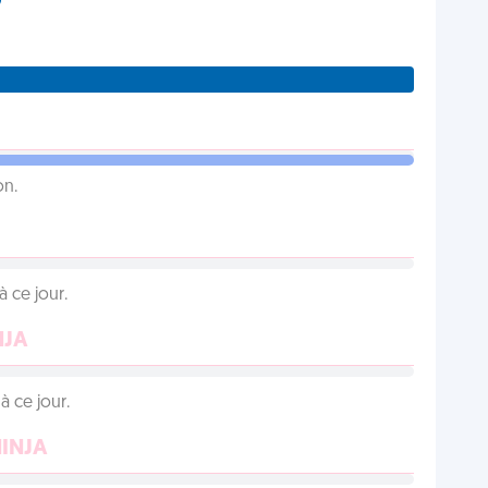
on.
 ce jour.
NJA
 ce jour.
NINJA