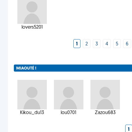
lovers5201
1
2
3
4
5
6
MIAOUTÉ !
Kikou_du13
lou0701
Zazou683
1