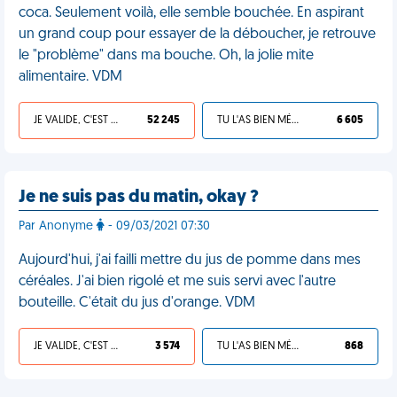
coca. Seulement voilà, elle semble bouchée. En aspirant
un grand coup pour essayer de la déboucher, je retrouve
le "problème" dans ma bouche. Oh, la jolie mite
alimentaire. VDM
JE VALIDE, C'EST UNE VDM
52 245
TU L'AS BIEN MÉRITÉ
6 605
Je ne suis pas du matin, okay ?
Par Anonyme
- 09/03/2021 07:30
Aujourd'hui, j'ai failli mettre du jus de pomme dans mes
céréales. J'ai bien rigolé et me suis servi avec l'autre
bouteille. C'était du jus d'orange. VDM
JE VALIDE, C'EST UNE VDM
3 574
TU L'AS BIEN MÉRITÉ
868