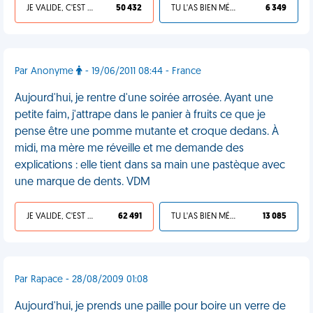
JE VALIDE, C'EST UNE VDM
50 432
TU L'AS BIEN MÉRITÉ
6 349
Par Anonyme
- 19/06/2011 08:44 - France
Aujourd'hui, je rentre d'une soirée arrosée. Ayant une
petite faim, j'attrape dans le panier à fruits ce que je
pense être une pomme mutante et croque dedans. À
midi, ma mère me réveille et me demande des
explications : elle tient dans sa main une pastèque avec
une marque de dents. VDM
JE VALIDE, C'EST UNE VDM
62 491
TU L'AS BIEN MÉRITÉ
13 085
Par Rapace - 28/08/2009 01:08
Aujourd'hui, je prends une paille pour boire un verre de