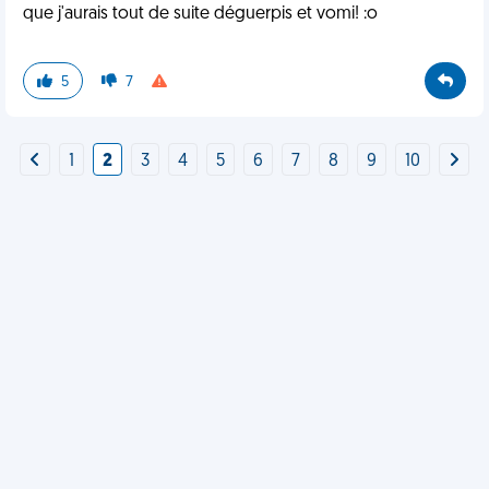
que j'aurais tout de suite déguerpis et vomi! :o
5
7
1
2
3
4
5
6
7
8
9
10