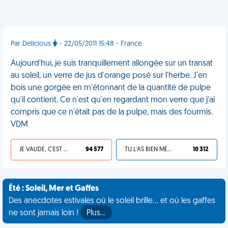
Par Delicious
- 22/05/2011 15:48 - France
Aujourd'hui, je suis tranquillement allongée sur un transat
au soleil, un verre de jus d'orange posé sur l'herbe. J'en
bois une gorgée en m'étonnant de la quantité de pulpe
qu'il contient. Ce n'est qu'en regardant mon verre que j'ai
compris que ce n'était pas de la pulpe, mais des fourmis.
VDM
JE VALIDE, C'EST UNE VDM
94 577
TU L'AS BIEN MÉRITÉ
10 312
Été : Soleil, Mer et Gaffes
Des anecdotes estivales où le soleil brille... et où les gaffes
ne sont jamais loin !
Plus…