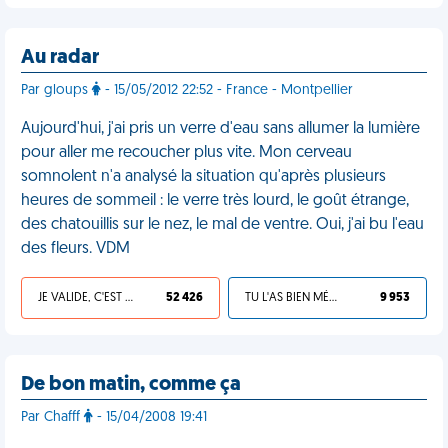
Au radar
Par gloups
- 15/05/2012 22:52 - France - Montpellier
Aujourd'hui, j'ai pris un verre d'eau sans allumer la lumière
pour aller me recoucher plus vite. Mon cerveau
somnolent n'a analysé la situation qu'après plusieurs
heures de sommeil : le verre très lourd, le goût étrange,
des chatouillis sur le nez, le mal de ventre. Oui, j'ai bu l'eau
des fleurs. VDM
JE VALIDE, C'EST UNE VDM
52 426
TU L'AS BIEN MÉRITÉ
9 953
De bon matin, comme ça
Par Chafff
- 15/04/2008 19:41