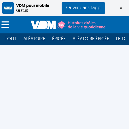
VDM pour mobile
Ouvrir dans l'app
×
Gratuit
TOUT
ALÉATOIRE
ÉPICÉE
ALÉATOIRE ÉPICÉE
LE TO