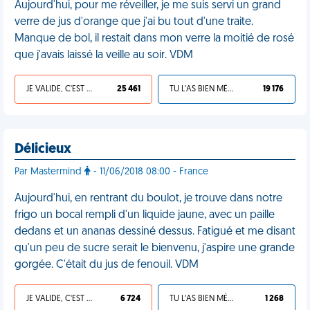
Aujourd'hui, pour me réveiller, je me suis servi un grand
verre de jus d'orange que j'ai bu tout d'une traite.
Manque de bol, il restait dans mon verre la moitié de rosé
que j'avais laissé la veille au soir. VDM
JE VALIDE, C'EST UNE VDM
25 461
TU L'AS BIEN MÉRITÉ
19 176
Délicieux
Par Mastermind
- 11/06/2018 08:00 - France
Aujourd'hui, en rentrant du boulot, je trouve dans notre
frigo un bocal rempli d'un liquide jaune, avec un paille
dedans et un ananas dessiné dessus. Fatigué et me disant
qu'un peu de sucre serait le bienvenu, j'aspire une grande
gorgée. C'était du jus de fenouil. VDM
JE VALIDE, C'EST UNE VDM
6 724
TU L'AS BIEN MÉRITÉ
1 268