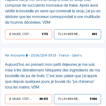
Aujourd'hui, je me sers un sirop à l'eau. Le sirop était
composé de succulents morceaux de fraise. Après avoir
vérifié la bouteille en verre qui contenait le sirop, j'ai pu en
déduire que les morceaux correspondait à une multitude
de fourmis décédées. VDM
JE VALIDE, C'EST UNE VDM
5 172
TU L'AS BIEN MÉRITÉ
863
Par Anonyme
- 23/06/2014 09:33 - France - Saint-s
Aujourd'hui, en prenant mon petit déjeuner, je me suis
mise à lire distraitement l'étiquette des ingrédients de ma
bouteille de jus de fruits. C'est avec plaisir que j'ai appris
que depuis quelques jours, je buvais du "jus d'ananus"
tous les matins. VDM
JE VALIDE, C'EST UNE VDM
88 472
TU L'AS BIEN MÉRITÉ
9 066