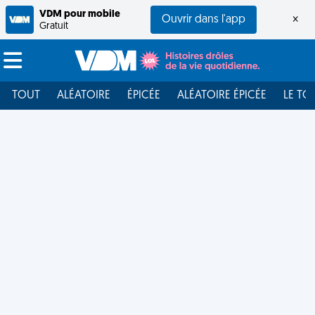
VDM pour mobile
Ouvrir dans l'app
×
Gratuit
TOUT
ALÉATOIRE
ÉPICÉE
ALÉATOIRE ÉPICÉE
LE TO