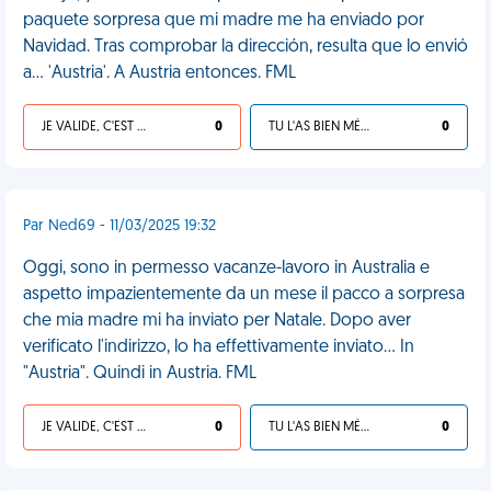
paquete sorpresa que mi madre me ha enviado por
Navidad. Tras comprobar la dirección, resulta que lo envió
a... 'Austria'. A Austria entonces. FML
JE VALIDE, C'EST UNE VDM
0
TU L'AS BIEN MÉRITÉ
0
Par Ned69 - 11/03/2025 19:32
Oggi, sono in permesso vacanze-lavoro in Australia e
aspetto impazientemente da un mese il pacco a sorpresa
che mia madre mi ha inviato per Natale. Dopo aver
verificato l'indirizzo, lo ha effettivamente inviato... In
"Austria". Quindi in Austria. FML
JE VALIDE, C'EST UNE VDM
0
TU L'AS BIEN MÉRITÉ
0