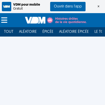
VDM pour mobile
Ouvrir dans l'app
×
Gratuit
TOUT
ALÉATOIRE
ÉPICÉE
ALÉATOIRE ÉPICÉE
LE TO