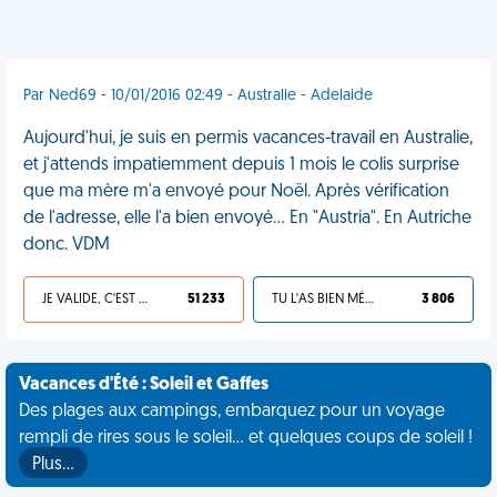
Par Ned69 - 10/01/2016 02:49 - Australie - Adelaide
Aujourd'hui, je suis en permis vacances-travail en Australie,
et j'attends impatiemment depuis 1 mois le colis surprise
que ma mère m'a envoyé pour Noël. Après vérification
de l'adresse, elle l'a bien envoyé... En "Austria". En Autriche
donc. VDM
JE VALIDE, C'EST UNE VDM
51 233
TU L'AS BIEN MÉRITÉ
3 806
Vacances d'Été : Soleil et Gaffes
Des plages aux campings, embarquez pour un voyage
rempli de rires sous le soleil... et quelques coups de soleil !
Plus…