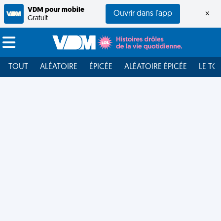
VDM pour mobile
Ouvrir dans l'app
×
Gratuit
TOUT
ALÉATOIRE
ÉPICÉE
ALÉATOIRE ÉPICÉE
LE TO