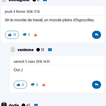
DilOuighour
6
jeudi 4 février 2016 17:15
Ah le monde de travail, un monde pleins d'hypocrites.
13
3
vanimme
10
samedi 5 mars 2016 14:01
Oui :/
0
0
dodie
45