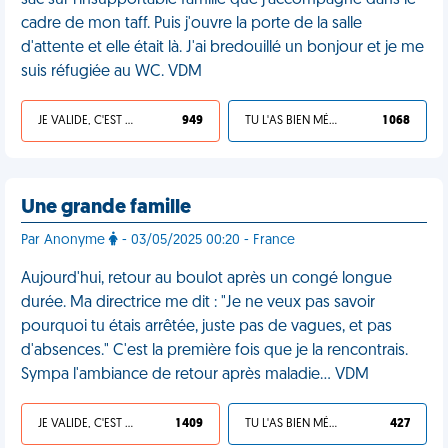
sac sur l'insupportable famille que j'accompagne dans le
cadre de mon taff. Puis j'ouvre la porte de la salle
d'attente et elle était là. J'ai bredouillé un bonjour et je me
suis réfugiée au WC. VDM
JE VALIDE, C'EST UNE VDM
949
TU L'AS BIEN MÉRITÉ
1 068
Une grande famille
Par Anonyme
- 03/05/2025 00:20 - France
Aujourd'hui, retour au boulot après un congé longue
durée. Ma directrice me dit : "Je ne veux pas savoir
pourquoi tu étais arrêtée, juste pas de vagues, et pas
d'absences." C'est la première fois que je la rencontrais.
Sympa l'ambiance de retour après maladie… VDM
JE VALIDE, C'EST UNE VDM
1 409
TU L'AS BIEN MÉRITÉ
427