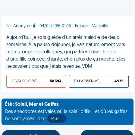
Par Anonyme
- 04/02/2016 01:06 - France - Marseille
Aujourd'hui, je sors guérie d'un arrêt maladie de deux
semaines. À la pause déjeuner, je vais naturellement vers
mon groupe de collègues, qui parlaient dans le dos
d'une fille coincée, chiante, et en plus de ça moche. Elles
ne savaient pas que j'étais revenue. VDM
JE VALIDE, C'EST UNE VDM
58 393
TU L'AS BIEN MÉRITÉ
4 936
Été : Soleil, Mer et Gaffes
Des anecdotes estivales où le soleil brille... et où les gaffes
ne sont jamais loin !
Plus…