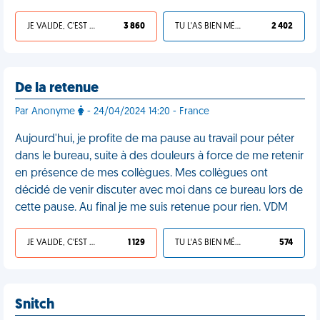
JE VALIDE, C'EST UNE VDM
3 860
TU L'AS BIEN MÉRITÉ
2 402
De la retenue
Par Anonyme
- 24/04/2024 14:20 - France
Aujourd'hui, je profite de ma pause au travail pour péter
dans le bureau, suite à des douleurs à force de me retenir
en présence de mes collègues. Mes collègues ont
décidé de venir discuter avec moi dans ce bureau lors de
cette pause. Au final je me suis retenue pour rien. VDM
JE VALIDE, C'EST UNE VDM
1 129
TU L'AS BIEN MÉRITÉ
574
Snitch