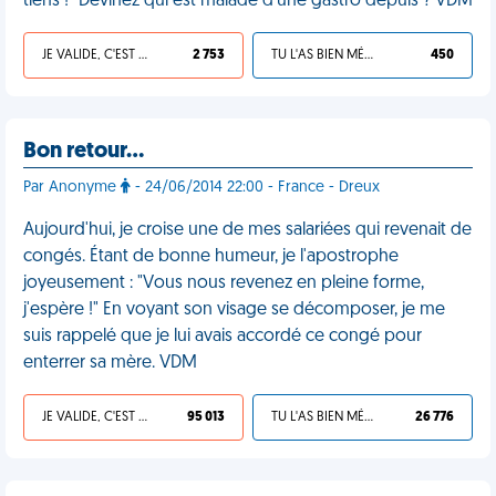
tiens !" Devinez qui est malade d'une gastro depuis ? VDM
JE VALIDE, C'EST UNE VDM
2 753
TU L'AS BIEN MÉRITÉ
450
Bon retour…
Par Anonyme
- 24/06/2014 22:00 - France - Dreux
Aujourd'hui, je croise une de mes salariées qui revenait de
congés. Étant de bonne humeur, je l'apostrophe
joyeusement : "Vous nous revenez en pleine forme,
j'espère !" En voyant son visage se décomposer, je me
suis rappelé que je lui avais accordé ce congé pour
enterrer sa mère. VDM
JE VALIDE, C'EST UNE VDM
95 013
TU L'AS BIEN MÉRITÉ
26 776