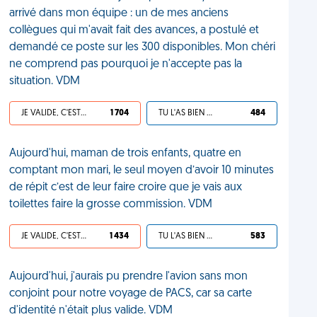
arrivé dans mon équipe : un de mes anciens
collègues qui m'avait fait des avances, a postulé et
demandé ce poste sur les 300 disponibles. Mon chéri
ne comprend pas pourquoi je n'accepte pas la
situation. VDM
JE VALIDE, C'EST UNE VDM
1 704
TU L'AS BIEN MÉRITÉ
484
Aujourd'hui, maman de trois enfants, quatre en
comptant mon mari, le seul moyen d’avoir 10 minutes
de répit c’est de leur faire croire que je vais aux
toilettes faire la grosse commission. VDM
JE VALIDE, C'EST UNE VDM
1 434
TU L'AS BIEN MÉRITÉ
583
Aujourd'hui, j'aurais pu prendre l'avion sans mon
conjoint pour notre voyage de PACS, car sa carte
d'identité n'était plus valide. VDM