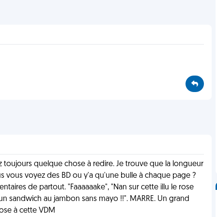
z toujours quelque chose à redire. Je trouve que la longueur
vous vous voyez des BD ou y'a qu'une bulle à chaque page ?
res de partout. "Faaaaaake", "Nan sur cette illu le rose
r un sandwich au jambon sans mayo !!". MARRE. Un grand
 chose à cette VDM