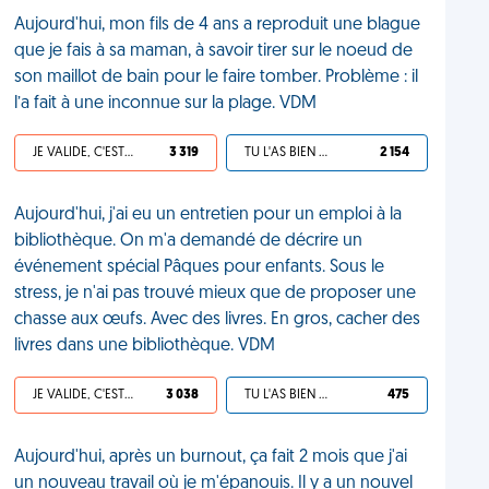
Aujourd'hui, mon fils de 4 ans a reproduit une blague
que je fais à sa maman, à savoir tirer sur le noeud de
son maillot de bain pour le faire tomber. Problème : il
l’a fait à une inconnue sur la plage. VDM
JE VALIDE, C'EST UNE VDM
3 319
TU L'AS BIEN MÉRITÉ
2 154
Aujourd'hui, j'ai eu un entretien pour un emploi à la
bibliothèque. On m'a demandé de décrire un
événement spécial Pâques pour enfants. Sous le
stress, je n'ai pas trouvé mieux que de proposer une
chasse aux œufs. Avec des livres. En gros, cacher des
livres dans une bibliothèque. VDM
JE VALIDE, C'EST UNE VDM
3 038
TU L'AS BIEN MÉRITÉ
475
Aujourd'hui, après un burnout, ça fait 2 mois que j'ai
un nouveau travail où je m'épanouis. Il y a un nouvel