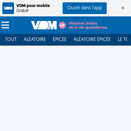
VDM pour mobile
Ouvrir dans l'app
×
Gratuit
TOUT
ALÉATOIRE
ÉPICÉE
ALÉATOIRE ÉPICÉE
LE TO