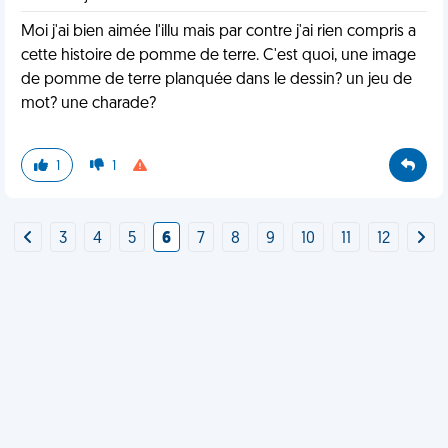
Moi j'ai bien aimée l'illu mais par contre j'ai rien compris a
cette histoire de pomme de terre. C'est quoi, une image
de pomme de terre planquée dans le dessin? un jeu de
mot? une charade?
1
1
3
4
5
6
7
8
9
10
11
12