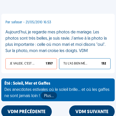
Par safasar - 21/05/2010 16:53
Aujourd'hui, je regarde mes photos de mariage. Les
photos sont très belles, je suis ravie. J'arrive à la photo la
plus importante : celle où mon mari et moi disons "oui".
Sur la photo, mon mari croise les doigts. VDM
JE VALIDE, C'EST UNE VDM
1 357
TU L'AS BIEN MÉRITÉ
132
Été : Soleil, Mer et Gaffes
Des anecdotes estivales où le soleil brille... et où les gaffes
ne sont jamais loin !
Plus…
VDM PRÉCÉDENTE
VDM SUIVANTE