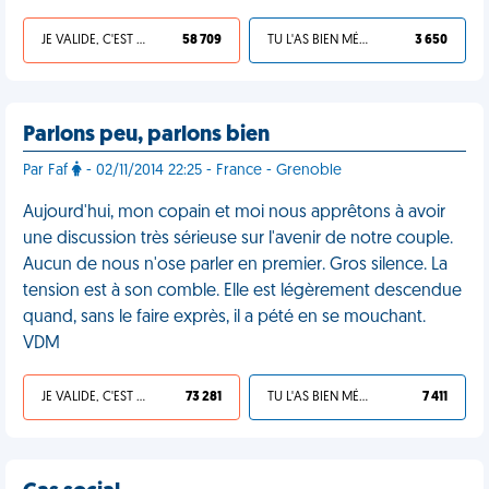
JE VALIDE, C'EST UNE VDM
58 709
TU L'AS BIEN MÉRITÉ
3 650
Parlons peu, parlons bien
Par Faf
- 02/11/2014 22:25 - France - Grenoble
Aujourd'hui, mon copain et moi nous apprêtons à avoir
une discussion très sérieuse sur l'avenir de notre couple.
Aucun de nous n'ose parler en premier. Gros silence. La
tension est à son comble. Elle est légèrement descendue
quand, sans le faire exprès, il a pété en se mouchant.
VDM
JE VALIDE, C'EST UNE VDM
73 281
TU L'AS BIEN MÉRITÉ
7 411