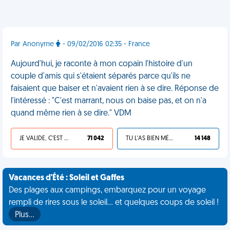
Par Anonyme
- 09/02/2016 02:35 - France
Aujourd'hui, je raconte à mon copain l'histoire d'un
couple d'amis qui s'étaient séparés parce qu'ils ne
faisaient que baiser et n'avaient rien à se dire. Réponse de
l'intéressé : "C'est marrant, nous on baise pas, et on n'a
quand même rien à se dire." VDM
JE VALIDE, C'EST UNE VDM
71 042
TU L'AS BIEN MÉRITÉ
14 148
Vacances d'Été : Soleil et Gaffes
Des plages aux campings, embarquez pour un voyage
rempli de rires sous le soleil... et quelques coups de soleil !
Plus…