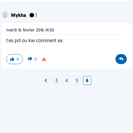
Mykha
1
mardi 16 février 2016 14:50
t'es pd ou kw comment xa
0
0
3
4
5
6