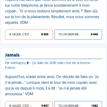
Aujourd'hui, alors que nous sommes au lit tous les deux
sur notre téléphone, je lance soudainement à mon
copain : "Et si nous restions simplement amis ?" Bien sûr,
sur le ton de la plaisanterie. Résultat, nous nous sommes
séparés. VDM
JE VALIDE, C'EST UNE VDM
6 565
TU L'AS BIEN MÉRITÉ
4 440
Jamais
Par Dahhappy
- Ça date de 2018 mais c'est de la bonne -
France
Aujourd'hui, soirée entre amis. On décide de faire un "Je
n'ai jamais…" Lorsque vient le tour de mon copain, avec
qui je vis depuis 6 mois, il a dit : "Je n'ai jamais été
amoureux." VDM
JE VALIDE, C'EST UNE VDM
11 857
TU L'AS BIEN MÉRITÉ
1 082