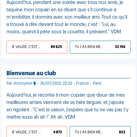
Aujourd'hui, pendant une soirée avec tous nos amis, je
taquine mon copain en lui disant que s'il continue à
m'embêter, il dormira avec son meilleur ami. Tout ce qu'il
a trouvé à dire devant tout le monde, c'est : "Lui, au
moins, quand il pète sous la couette, il prévient." VDM
JE VALIDE, C'EST UNE VDM
89 625
TU L'AS BIEN MÉRITÉ
32 156
Bienvenue au club
Par Anonyme
- 30/07/2022 22:22 - France - Paris
Aujourd'hui, je raconte à mon copain que deux de mes
meilleures amies viennent de se faire larguer, et j'ajoute
en rigolant : "C'est la saison, j'espère que tu ne vas pas t'y
mettre aussi ah ah !" Ah ah. VDM
JE VALIDE, C'EST UNE VDM
4 872
TU L'AS BIEN MÉRITÉ
822