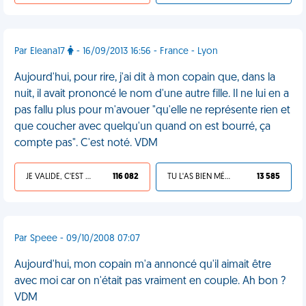
Par Eleana17
- 16/09/2013 16:56 - France - Lyon
Aujourd'hui, pour rire, j'ai dit à mon copain que, dans la
nuit, il avait prononcé le nom d'une autre fille. Il ne lui en a
pas fallu plus pour m'avouer "qu'elle ne représente rien et
que coucher avec quelqu'un quand on est bourré, ça
compte pas". C'est noté. VDM
JE VALIDE, C'EST UNE VDM
116 082
TU L'AS BIEN MÉRITÉ
13 585
Par Speee - 09/10/2008 07:07
Aujourd'hui, mon copain m'a annoncé qu'il aimait être
avec moi car on n'était pas vraiment en couple. Ah bon ?
VDM