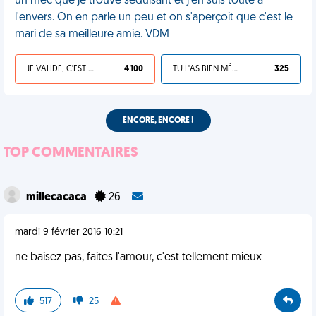
un mec que je trouve séduisant et j'en suis toute à
l'envers. On en parle un peu et on s'aperçoit que c'est le
mari de sa meilleure amie. VDM
JE VALIDE, C'EST UNE VDM
4 100
TU L'AS BIEN MÉRITÉ
325
ENCORE, ENCORE !
TOP COMMENTAIRES
millecacaca
26
mardi 9 février 2016 10:21
ne baisez pas, faites l'amour, c'est tellement mieux
517
25