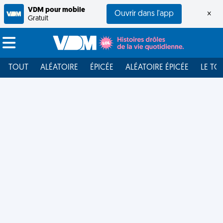
VDM pour mobile
Ouvrir dans l'app
×
Gratuit
TOUT
ALÉATOIRE
ÉPICÉE
ALÉATOIRE ÉPICÉE
LE TO