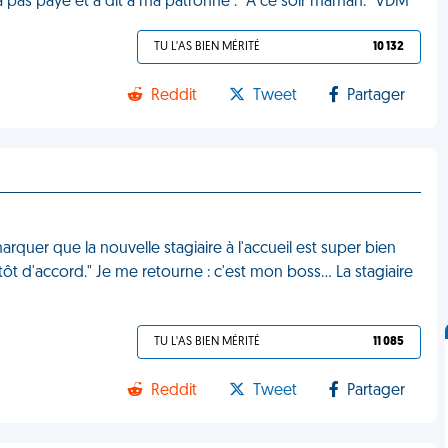
n'a pas payé et a dit à ma patronne : "À ce soir maman." VDM
TU L'AS BIEN MÉRITÉ
10 132
Reddit
Tweet
Partager
arquer que la nouvelle stagiaire à l'accueil est super bien
tôt d'accord." Je me retourne : c'est mon boss... La stagiaire
TU L'AS BIEN MÉRITÉ
11 085
Reddit
Tweet
Partager