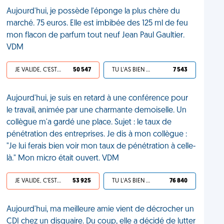
Aujourd'hui, je possède l'éponge la plus chère du
marché. 75 euros. Elle est imbibée des 125 ml de feu
mon flacon de parfum tout neuf Jean Paul Gaultier.
VDM
JE VALIDE, C'EST UNE VDM
50 547
TU L'AS BIEN MÉRITÉ
7 543
Aujourd'hui, je suis en retard à une conférence pour
le travail, animée par une charmante demoiselle. Un
collègue m'a gardé une place. Sujet : le taux de
pénétration des entreprises. Je dis à mon collègue :
"Je lui ferais bien voir mon taux de pénétration à celle-
là." Mon micro était ouvert. VDM
JE VALIDE, C'EST UNE VDM
53 925
TU L'AS BIEN MÉRITÉ
76 840
Aujourd'hui, ma meilleure amie vient de décrocher un
CDI chez un disquaire. Du coup, elle a décidé de lutter