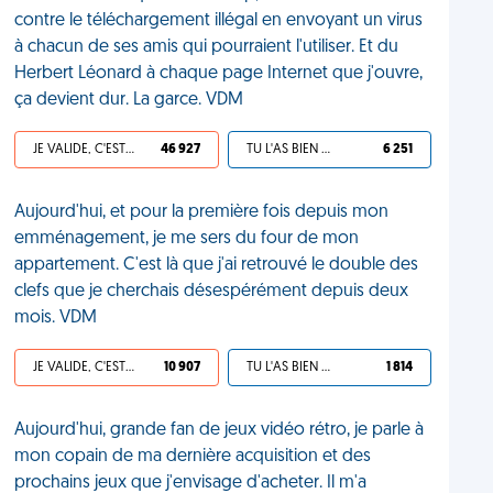
contre le téléchargement illégal en envoyant un virus
à chacun de ses amis qui pourraient l'utiliser. Et du
Herbert Léonard à chaque page Internet que j'ouvre,
ça devient dur. La garce. VDM
JE VALIDE, C'EST UNE VDM
46 927
TU L'AS BIEN MÉRITÉ
6 251
Aujourd'hui, et pour la première fois depuis mon
emménagement, je me sers du four de mon
appartement. C'est là que j'ai retrouvé le double des
clefs que je cherchais désespérément depuis deux
mois. VDM
JE VALIDE, C'EST UNE VDM
10 907
TU L'AS BIEN MÉRITÉ
1 814
Aujourd'hui, grande fan de jeux vidéo rétro, je parle à
mon copain de ma dernière acquisition et des
prochains jeux que j'envisage d'acheter. Il m'a