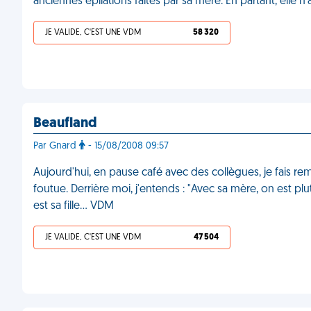
anciennes épilations faites par sa mère. En partant, elle 
JE VALIDE, C'EST UNE VDM
58 320
Beaufland
Par Gnard
- 15/08/2008 09:57
Aujourd'hui, en pause café avec des collègues, je fais rem
foutue. Derrière moi, j'entends : "Avec sa mère, on est plu
est sa fille... VDM
JE VALIDE, C'EST UNE VDM
47 504