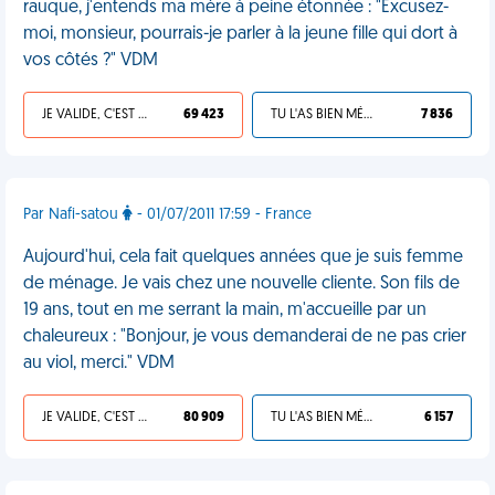
rauque, j'entends ma mère à peine étonnée : "Excusez-
moi, monsieur, pourrais-je parler à la jeune fille qui dort à
vos côtés ?" VDM
JE VALIDE, C'EST UNE VDM
69 423
TU L'AS BIEN MÉRITÉ
7 836
Par Nafi-satou
- 01/07/2011 17:59 - France
Aujourd'hui, cela fait quelques années que je suis femme
de ménage. Je vais chez une nouvelle cliente. Son fils de
19 ans, tout en me serrant la main, m'accueille par un
chaleureux : "Bonjour, je vous demanderai de ne pas crier
au viol, merci." VDM
JE VALIDE, C'EST UNE VDM
80 909
TU L'AS BIEN MÉRITÉ
6 157