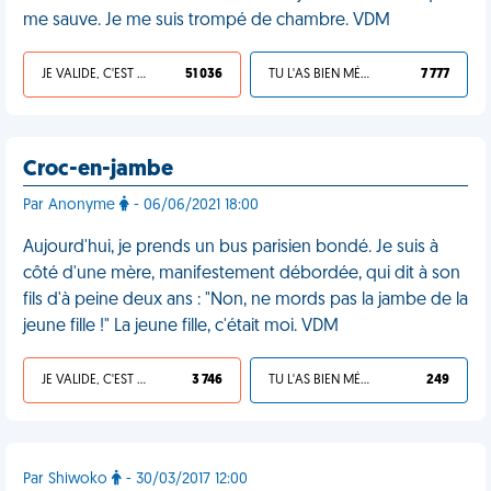
me sauve. Je me suis trompé de chambre. VDM
JE VALIDE, C'EST UNE VDM
51 036
TU L'AS BIEN MÉRITÉ
7 777
Croc-en-jambe
Par Anonyme
- 06/06/2021 18:00
Aujourd'hui, je prends un bus parisien bondé. Je suis à
côté d'une mère, manifestement débordée, qui dit à son
fils d'à peine deux ans : "Non, ne mords pas la jambe de la
jeune fille !" La jeune fille, c'était moi. VDM
JE VALIDE, C'EST UNE VDM
3 746
TU L'AS BIEN MÉRITÉ
249
Par Shiwoko
- 30/03/2017 12:00