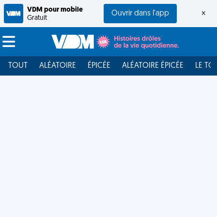
VDM pour mobile
Ouvrir dans l'app
×
Gratuit
TOUT
ALÉATOIRE
ÉPICÉE
ALÉATOIRE ÉPICÉE
LE TO