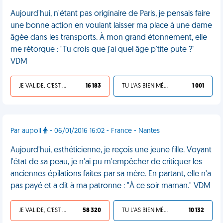
Aujourd'hui, n'étant pas originaire de Paris, je pensais faire
une bonne action en voulant laisser ma place à une dame
âgée dans les transports. À mon grand étonnement, elle
me rétorque : "Tu crois que j'ai quel âge p'tite pute ?"
VDM
JE VALIDE, C'EST UNE VDM
16 183
TU L'AS BIEN MÉRITÉ
1 001
Par aupoil
- 06/01/2016 16:02 - France - Nantes
Aujourd'hui, esthéticienne, je reçois une jeune fille. Voyant
l'état de sa peau, je n'ai pu m'empêcher de critiquer les
anciennes épilations faites par sa mère. En partant, elle n'a
pas payé et a dit à ma patronne : "À ce soir maman." VDM
JE VALIDE, C'EST UNE VDM
58 320
TU L'AS BIEN MÉRITÉ
10 132