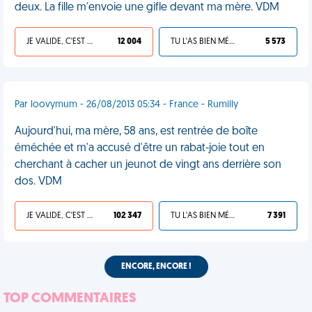
deux. La fille m'envoie une gifle devant ma mère. VDM
JE VALIDE, C'EST UNE VDM
12 004
TU L'AS BIEN MÉRITÉ
5 573
Par loovymum - 26/08/2013 05:34 - France - Rumilly
Aujourd'hui, ma mère, 58 ans, est rentrée de boîte
éméchée et m'a accusé d'être un rabat-joie tout en
cherchant à cacher un jeunot de vingt ans derrière son
dos. VDM
JE VALIDE, C'EST UNE VDM
102 347
TU L'AS BIEN MÉRITÉ
7 391
ENCORE, ENCORE !
TOP COMMENTAIRES