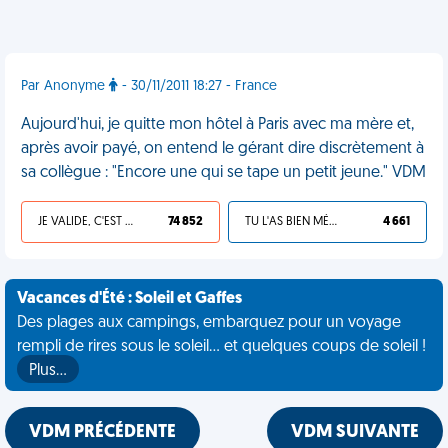
Par Anonyme
- 30/11/2011 18:27 - France
Aujourd'hui, je quitte mon hôtel à Paris avec ma mère et,
après avoir payé, on entend le gérant dire discrètement à
sa collègue : "Encore une qui se tape un petit jeune." VDM
JE VALIDE, C'EST UNE VDM
74 852
TU L'AS BIEN MÉRITÉ
4 661
Vacances d'Été : Soleil et Gaffes
Des plages aux campings, embarquez pour un voyage
rempli de rires sous le soleil... et quelques coups de soleil !
Plus…
VDM PRÉCÉDENTE
VDM SUIVANTE