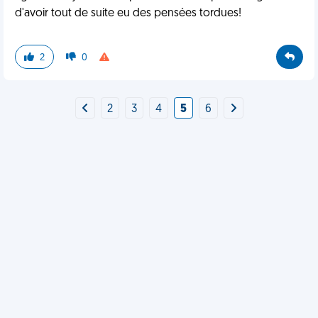
d'avoir tout de suite eu des pensées tordues!
2
0
2
3
4
5
6