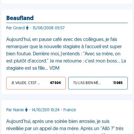
Beaufland
Par Gnard
- 15/08/2008 09:57
Aujourd'hui, en pause café avec des collègues, je fais
remarquer que la nouvelle stagiaire à l'accueil est super
bien foutue. Derrière moi, j'entends : "Avec sa mère, on
est plutôt d'accord." Je me retourne : c'est mon boss... La
stagiaire est sa fille... VDM
JE VALIDE, C'EST UNE VDM
47 504
TU L'AS BIEN MÉRITÉ
11 085
Par Nanie
- 14/10/2011 10:24 - France
Aujourd'hui, après une soirée bien arrosée, je suis
réveillée par un appel de ma mère. Après un "Allô ?" très