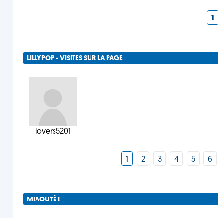
1
LILLYPOP - VISITES SUR LA PAGE
lovers5201
1
2
3
4
5
6
MIAOUTÉ !