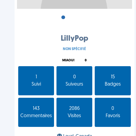
•
•
•
LillyPop
NON SPÉCIFIÉ
MIAOU!
0
1
0
15
Suivi
Suiveurs
Badges
143
2086
0
Commentaires
Visites
Favoris