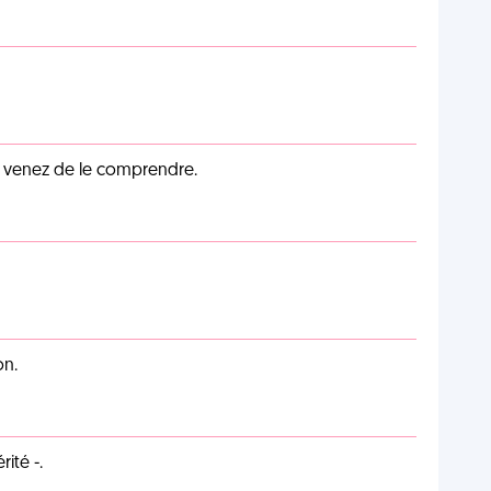
s venez de le comprendre.
on.
ité -.