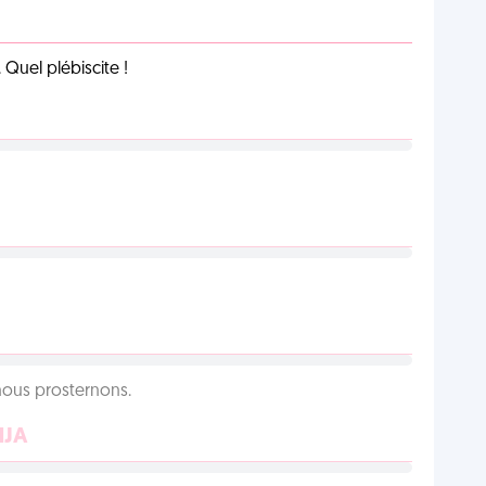
Quel plébiscite !
 nous prosternons.
NJA