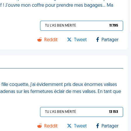
 Ouf ! J'ouvre mon coffre pour prendre mes bagages… Ma
TU L'AS BIEN MÉRITÉ
11 795
Reddit
Tweet
Partager
e fille coquette, j'ai évidemment pris deux énormes valises
s cadenas sur les fermetures éclair de mes valises. En tant que
TU L'AS BIEN MÉRITÉ
13 153
Reddit
Tweet
Partager