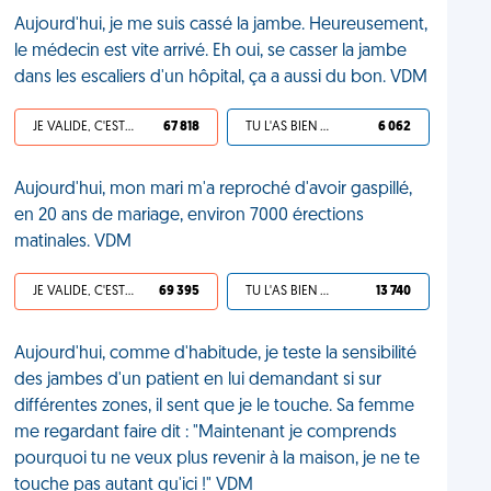
Aujourd'hui, je me suis cassé la jambe. Heureusement,
le médecin est vite arrivé. Eh oui, se casser la jambe
dans les escaliers d'un hôpital, ça a aussi du bon. VDM
JE VALIDE, C'EST UNE VDM
67 818
TU L'AS BIEN MÉRITÉ
6 062
Aujourd'hui, mon mari m'a reproché d'avoir gaspillé,
en 20 ans de mariage, environ 7000 érections
matinales. VDM
JE VALIDE, C'EST UNE VDM
69 395
TU L'AS BIEN MÉRITÉ
13 740
Aujourd'hui, comme d'habitude, je teste la sensibilité
des jambes d'un patient en lui demandant si sur
différentes zones, il sent que je le touche. Sa femme
me regardant faire dit : "Maintenant je comprends
pourquoi tu ne veux plus revenir à la maison, je ne te
touche pas autant qu'ici !" VDM