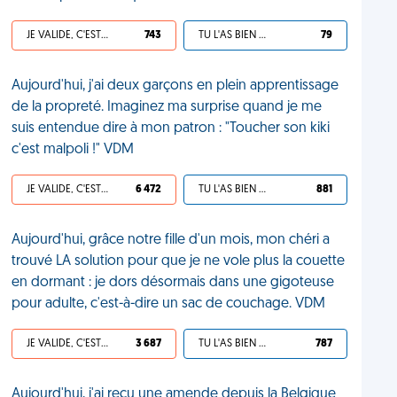
JE VALIDE, C'EST UNE VDM
743
TU L'AS BIEN MÉRITÉ
79
Aujourd'hui, j'ai deux garçons en plein apprentissage
de la propreté. Imaginez ma surprise quand je me
suis entendue dire à mon patron : "Toucher son kiki
c'est malpoli !" VDM
JE VALIDE, C'EST UNE VDM
6 472
TU L'AS BIEN MÉRITÉ
881
Aujourd'hui, grâce notre fille d'un mois, mon chéri a
trouvé LA solution pour que je ne vole plus la couette
en dormant : je dors désormais dans une gigoteuse
pour adulte, c'est-à-dire un sac de couchage. VDM
JE VALIDE, C'EST UNE VDM
3 687
TU L'AS BIEN MÉRITÉ
787
Aujourd'hui, j'ai reçu une amende depuis la Belgique