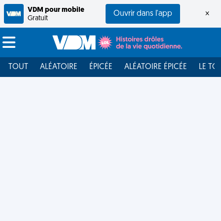
VDM pour mobile
Ouvrir dans l'app
×
Gratuit
TOUT
ALÉATOIRE
ÉPICÉE
ALÉATOIRE ÉPICÉE
LE TO