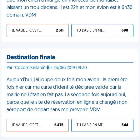
que mon chien a mangé un morceau de ma valise,
laissant un trou dedans. Il est 22h et mon avion est à 6h30
demain. VDM
JE VALIDE, C'EST UNE VDM
2 311
TU L'AS BIEN MÉRITÉ
698
Destination finale
Par "CocomiKeilana"
- 25/06/2019 09:30
Aujourd'hui, j'ai loupé deux fois mon avion : la première
fois hier car ma carte d'identité déclarée valide par la
mairie ne l'était en fait pas. La seconde fois aujourd'hui,
parce que le site de réservation en ligne a changé mon
aéroport de départ sans me prévenir. VDM
JE VALIDE, C'EST UNE VDM
6 475
TU L'AS BIEN MÉRITÉ
544