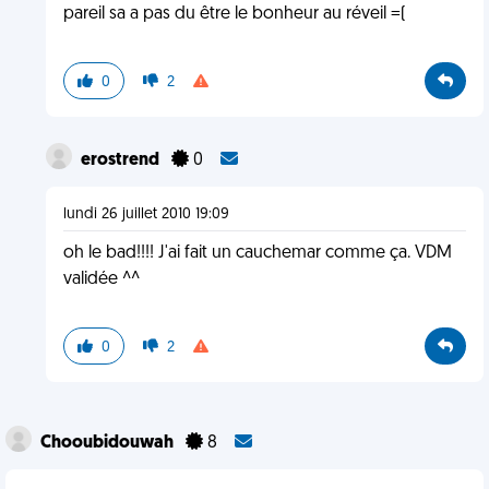
pareil sa a pas du être le bonheur au réveil =(
0
2
erostrend
0
lundi 26 juillet 2010 19:09
oh le bad!!!! J'ai fait un cauchemar comme ça. VDM
validée ^^
0
2
Chooubidouwah
8