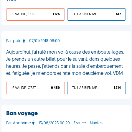
VDM
JE VALIDE, C'EST UNE VDM
1 126
TU L'AS BIEN MÉRITÉ
617
Par poiu
- 07/01/2018 08:00
Aujourd’hui, j’ai raté mon vol à cause des embouteillages.
Je prends un autre billet pour le suivant, dans quelques
heures. Je passe, j'attends dans la salle d’embarquement
et, fatiguée, je m’endors et rate mon deuxième vol. VDM
JE VALIDE, C'EST UNE VDM
9 459
TU L'AS BIEN MÉRITÉ
1 214
Bon voyage
Par Anonyme
- 13/08/2025 00:20 - France - Nantes