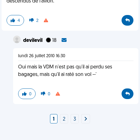
descendus de l'avion.
4
2
devilevil
18
lundi 26 juillet 2010 16:30
Oui mais la VDM n'est pas qu'il ai perdu ses
bagages, mais qu'il ai raté son vol --'
0
0
1
2
3