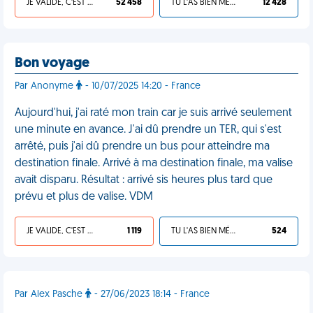
JE VALIDE, C'EST UNE VDM
52 458
TU L'AS BIEN MÉRITÉ
12 428
Bon voyage
Par Anonyme
- 10/07/2025 14:20 - France
Aujourd'hui, j'ai raté mon train car je suis arrivé seulement
une minute en avance. J'ai dû prendre un TER, qui s'est
arrêté, puis j'ai dû prendre un bus pour atteindre ma
destination finale. Arrivé à ma destination finale, ma valise
avait disparu. Résultat : arrivé sis heures plus tard que
prévu et plus de valise. VDM
JE VALIDE, C'EST UNE VDM
1 119
TU L'AS BIEN MÉRITÉ
524
Par Alex Pasche
- 27/06/2023 18:14 - France