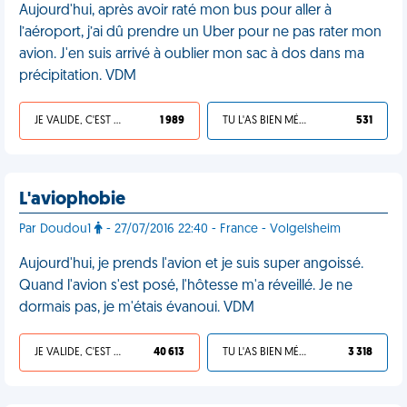
Aujourd'hui, après avoir raté mon bus pour aller à
l’aéroport, j’ai dû prendre un Uber pour ne pas rater mon
avion. J'en suis arrivé à oublier mon sac à dos dans ma
précipitation. VDM
JE VALIDE, C'EST UNE VDM
1 989
TU L'AS BIEN MÉRITÉ
531
L'aviophobie
Par Doudou1
- 27/07/2016 22:40 - France - Volgelsheim
Aujourd'hui, je prends l'avion et je suis super angoissé.
Quand l'avion s'est posé, l'hôtesse m'a réveillé. Je ne
dormais pas, je m'étais évanoui. VDM
JE VALIDE, C'EST UNE VDM
40 613
TU L'AS BIEN MÉRITÉ
3 318