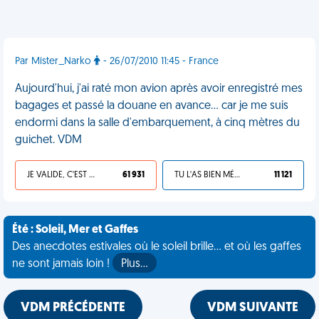
Par Mister_Narko
- 26/07/2010 11:45 - France
Aujourd'hui, j'ai raté mon avion après avoir enregistré mes
bagages et passé la douane en avance... car je me suis
endormi dans la salle d'embarquement, à cinq mètres du
guichet. VDM
JE VALIDE, C'EST UNE VDM
61 931
TU L'AS BIEN MÉRITÉ
11 121
Été : Soleil, Mer et Gaffes
Des anecdotes estivales où le soleil brille... et où les gaffes
ne sont jamais loin !
Plus…
VDM PRÉCÉDENTE
VDM SUIVANTE