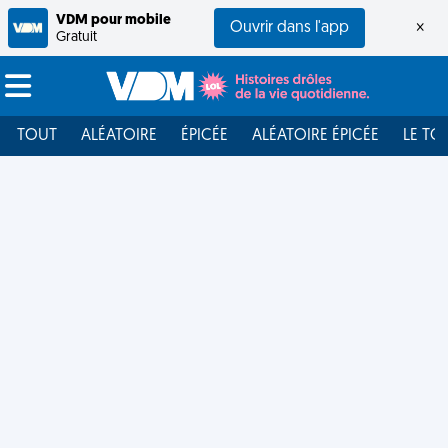
VDM pour mobile
Ouvrir dans l'app
×
Gratuit
TOUT
ALÉATOIRE
ÉPICÉE
ALÉATOIRE ÉPICÉE
LE TO