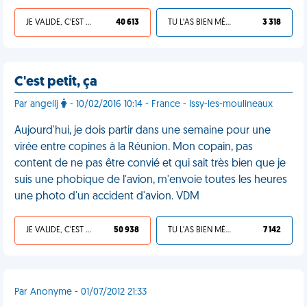
JE VALIDE, C'EST UNE VDM
40 613
TU L'AS BIEN MÉRITÉ
3 318
C'est petit, ça
Par angellj
- 10/02/2016 10:14 - France - Issy-les-moulineaux
Aujourd'hui, je dois partir dans une semaine pour une
virée entre copines à la Réunion. Mon copain, pas
content de ne pas être convié et qui sait très bien que je
suis une phobique de l'avion, m'envoie toutes les heures
une photo d'un accident d'avion. VDM
JE VALIDE, C'EST UNE VDM
50 938
TU L'AS BIEN MÉRITÉ
7 142
Par Anonyme - 01/07/2012 21:33