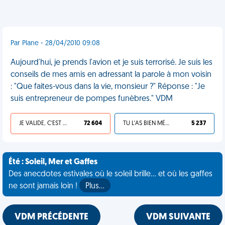
Par Plane - 28/04/2010 09:08
Aujourd'hui, je prends l'avion et je suis terrorisé. Je suis les
conseils de mes amis en adressant la parole à mon voisin
: "Que faites-vous dans la vie, monsieur ?" Réponse : "Je
suis entrepreneur de pompes funèbres." VDM
JE VALIDE, C'EST UNE VDM
72 604
TU L'AS BIEN MÉRITÉ
5 237
Été : Soleil, Mer et Gaffes
Des anecdotes estivales où le soleil brille... et où les gaffes
ne sont jamais loin !
Plus…
VDM PRÉCÉDENTE
VDM SUIVANTE