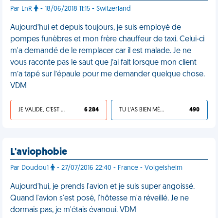
Par LnR
- 18/06/2018 11:15 - Switzerland
Aujourd’hui et depuis toujours, je suis employé de
pompes funèbres et mon frère chauffeur de taxi. Celui-ci
m'a demandé de le remplacer car il est malade. Je ne
vous raconte pas le saut que j’ai fait lorsque mon client
m’a tapé sur l’épaule pour me demander quelque chose.
VDM
JE VALIDE, C'EST UNE VDM
6 284
TU L'AS BIEN MÉRITÉ
490
L'aviophobie
Par Doudou1
- 27/07/2016 22:40 - France - Volgelsheim
Aujourd'hui, je prends l'avion et je suis super angoissé.
Quand l'avion s'est posé, l'hôtesse m'a réveillé. Je ne
dormais pas, je m'étais évanoui. VDM