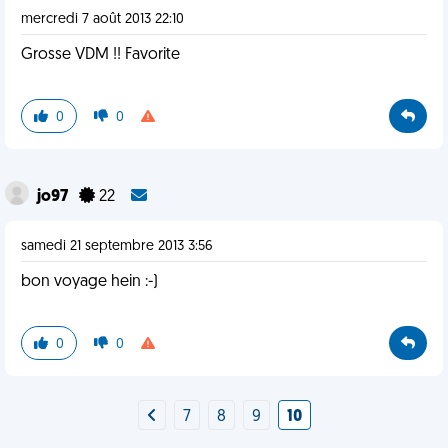
mercredi 7 août 2013 22:10
Grosse VDM !! Favorite
0
0
jo97
22
samedi 21 septembre 2013 3:56
bon voyage hein :-)
0
0
7
8
9
10