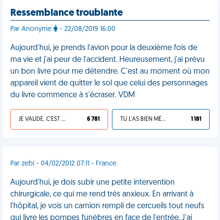
Ressemblance troublante
Par Anonyme
- 22/08/2019 16:00
Aujourd'hui, je prends l'avion pour la deuxième fois de
ma vie et j'ai peur de l'accident. Heureusement, j'ai prévu
un bon livre pour me détendre. C'est au moment où mon
appareil vient de quitter le sol que celui des personnages
du livre commence à s'écraser. VDM
JE VALIDE, C'EST UNE VDM
6 781
TU L'AS BIEN MÉRITÉ
1 181
Par zebi - 04/02/2012 07:11 - France
Aujourd'hui, je dois subir une petite intervention
chirurgicale, ce qui me rend très anxieux. En arrivant à
l'hôpital, je vois un camion rempli de cercueils tout neufs
qui livre les pompes funèbres en face de l'entrée. J'ai