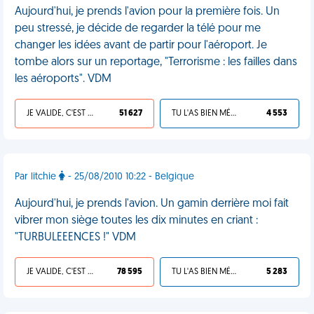
Aujourd'hui, je prends l'avion pour la première fois. Un
peu stressé, je décide de regarder la télé pour me
changer les idées avant de partir pour l'aéroport. Je
tombe alors sur un reportage, "Terrorisme : les failles dans
les aéroports". VDM
JE VALIDE, C'EST UNE VDM
51 627
TU L'AS BIEN MÉRITÉ
4 553
Par litchie
- 25/08/2010 10:22 - Belgique
Aujourd'hui, je prends l'avion. Un gamin derrière moi fait
vibrer mon siège toutes les dix minutes en criant :
"TURBULEEENCES !" VDM
JE VALIDE, C'EST UNE VDM
78 595
TU L'AS BIEN MÉRITÉ
5 283