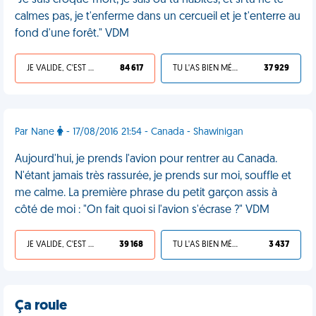
"Je suis croque-mort, je sais où tu habites, et si tu ne te
calmes pas, je t'enferme dans un cercueil et je t'enterre au
fond d'une forêt." VDM
JE VALIDE, C'EST UNE VDM
84 617
TU L'AS BIEN MÉRITÉ
37 929
Par Nane
- 17/08/2016 21:54 - Canada - Shawinigan
Aujourd'hui, je prends l'avion pour rentrer au Canada.
N'étant jamais très rassurée, je prends sur moi, souffle et
me calme. La première phrase du petit garçon assis à
côté de moi : "On fait quoi si l'avion s'écrase ?" VDM
JE VALIDE, C'EST UNE VDM
39 168
TU L'AS BIEN MÉRITÉ
3 437
Ça roule