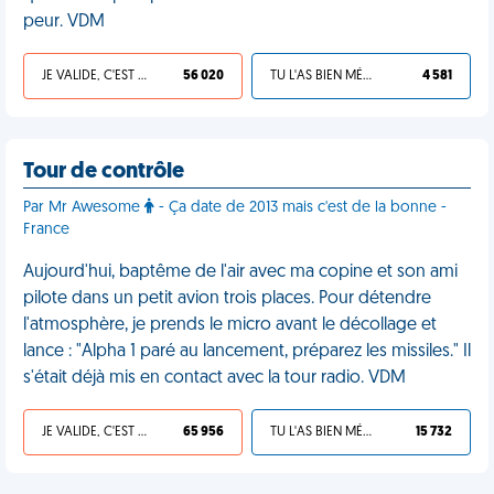
peur. VDM
JE VALIDE, C'EST UNE VDM
56 020
TU L'AS BIEN MÉRITÉ
4 581
Tour de contrôle
Par Mr Awesome
- Ça date de 2013 mais c'est de la bonne -
France
Aujourd'hui, baptême de l'air avec ma copine et son ami
pilote dans un petit avion trois places. Pour détendre
l'atmosphère, je prends le micro avant le décollage et
lance : "Alpha 1 paré au lancement, préparez les missiles." Il
s'était déjà mis en contact avec la tour radio. VDM
JE VALIDE, C'EST UNE VDM
65 956
TU L'AS BIEN MÉRITÉ
15 732