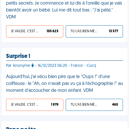
petits secrets. Je commence et lui dis à l'oreille que je vais
bientôt avoir un bébé. Lui me dit tout bas : "J'ai pété."
VDM
JE VALIDE, C'EST UNE VDM
105 623
TU L'AS BIEN MÉRITÉ
13 577
Surprise !
Par Anonyme
- 16/12/2023 06:20 - France - Cucq
Aujourd’hui, j’ai vécu bien pire que le "Oups !" d’une
coiffeuse : le "Ah, on n’avait pas vu ça à l’échographie !" au
moment d’accoucher de mon enfant. VDM
JE VALIDE, C'EST UNE VDM
1 979
TU L'AS BIEN MÉRITÉ
460