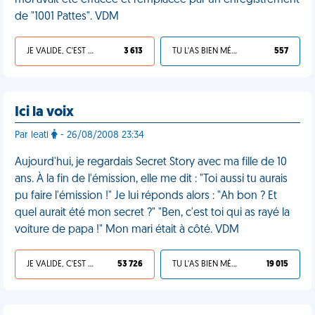
moi avait été effacée et remplacée par un enregistrement
de "1001 Pattes". VDM
JE VALIDE, C'EST UNE VDM
3 613
TU L'AS BIEN MÉRITÉ
557
Ici la voix
Par leati
- 26/08/2008 23:34
Aujourd'hui, je regardais Secret Story avec ma fille de 10
ans. À la fin de l'émission, elle me dit : "Toi aussi tu aurais
pu faire l'émission !" Je lui réponds alors : "Ah bon ? Et
quel aurait été mon secret ?" "Ben, c'est toi qui as rayé la
voiture de papa !" Mon mari était à côté. VDM
JE VALIDE, C'EST UNE VDM
53 726
TU L'AS BIEN MÉRITÉ
19 015