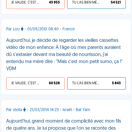
JE VALIDE, C'EST UNE VDM
43 953
TU L'AS BIEN MÉRITÉ
54 521
Par Lou
- 01/09/2010 08:40 - France
Aujourd'hui, je décide de regarder les vieilles cassettes
vidéo de mon enfance. À l'âge où mes parents auraient
dû s'extasier devant ma beauté de nourrisson, j'ai
entendu ma mère dire : "Mais c'est mon petit sumo, ça !"
VDM
JE VALIDE, C'EST UNE VDM
60 528
TU L'AS BIEN MÉRITÉ
5 843
Par stella
- 21/03/2014 14:23 - Israël - Bat Yam
Aujourd'hui, grand moment de complicité avec mon fils
de quatre ans. Je lui propose que l'on se raconte des