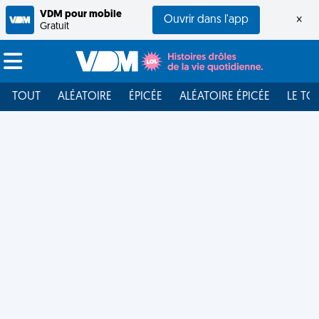
VDM pour mobile
Ouvrir dans l'app
×
Gratuit
TOUT
ALÉATOIRE
ÉPICÉE
ALÉATOIRE ÉPICÉE
LE TO