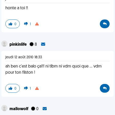
honte a toi !!
0
1
pinkinlife
8
jeudi 12 août 2010 18:33
ah ben c'est balo ça!!! ni tlbm ni vdm quoi que ... vdm
pour ton filston !
0
1
mallowolf
0