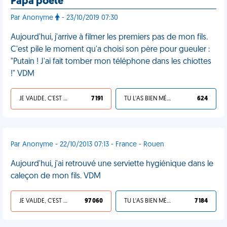
Papa poète
Par Anonyme
- 23/10/2019 07:30
Aujourd'hui, j'arrive à filmer les premiers pas de mon fils.
C'est pile le moment qu'a choisi son père pour gueuler :
"Putain ! J'ai fait tomber mon téléphone dans les chiottes
!" VDM
JE VALIDE, C'EST UNE VDM
7 191
TU L'AS BIEN MÉRITÉ
624
Par Anonyme - 22/10/2013 07:13 - France - Rouen
Aujourd'hui, j'ai retrouvé une serviette hygiénique dans le
caleçon de mon fils. VDM
JE VALIDE, C'EST UNE VDM
97 060
TU L'AS BIEN MÉRITÉ
7 184