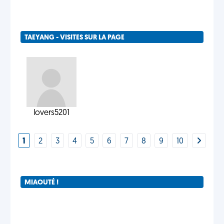
TAEYANG - VISITES SUR LA PAGE
lovers5201
1
2
3
4
5
6
7
8
9
10
MIAOUTÉ !