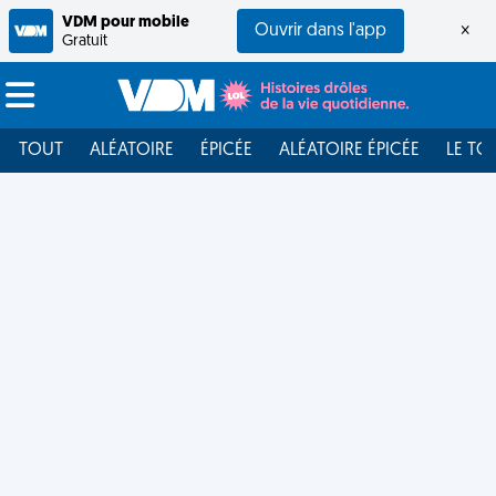
VDM pour mobile
Ouvrir dans l'app
×
Gratuit
TOUT
ALÉATOIRE
ÉPICÉE
ALÉATOIRE ÉPICÉE
LE TO