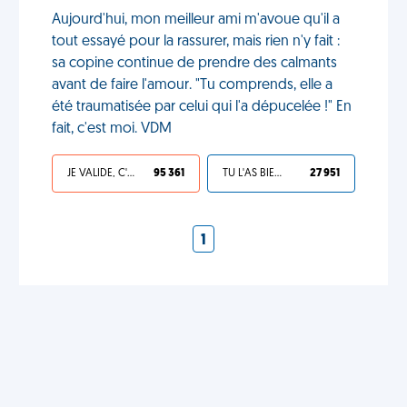
Aujourd'hui, mon meilleur ami m'avoue qu'il a
tout essayé pour la rassurer, mais rien n'y fait :
sa copine continue de prendre des calmants
avant de faire l'amour. "Tu comprends, elle a
été traumatisée par celui qui l'a dépucelée !" En
fait, c'est moi. VDM
JE VALIDE, C'EST UNE VDM
95 361
TU L'AS BIEN MÉRITÉ
27 951
1