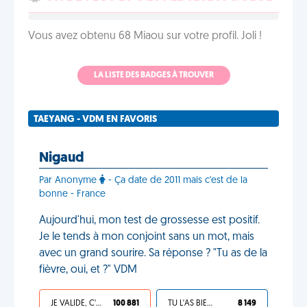
Vous avez obtenu 68 Miaou sur votre profil. Joli !
LA LISTE DES BADGES À TROUVER
TAEYANG - VDM EN FAVORIS
Nigaud
Par Anonyme
- Ça date de 2011 mais c'est de la
bonne - France
Aujourd'hui, mon test de grossesse est positif.
Je le tends à mon conjoint sans un mot, mais
avec un grand sourire. Sa réponse ? "Tu as de la
fièvre, oui, et ?" VDM
JE VALIDE, C'EST UNE VDM
100 881
TU L'AS BIEN MÉRITÉ
8 149