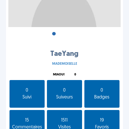
•
•
•
TaeYang
MADEMOISELLE
MIAOU!
0
0
0
0
Suivi
Suiveurs
Badges
15
1511
19
Commentaires
Visites
Favoris