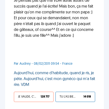
Je pensais pas que ma VDM aurait autant de
succès quand je l'ai écrite! Mais bon, ça me fait
plaisir qu'on me complimente sur mon papa :)
Et pour ceux qui se demandaient, non mon
père n'était pas là quand j'ai ouvert le paquet
de gâteaux, of course^^ Et en ce qui concerne
l'illu, je suis une fille^^ Mais j'adore :)
Par Audrey - 08/02/2011 09:54 - France
Aujourd'hui, comme d'habitude, quand je ris, je
pète. Aujourd'hui, c'est mon gynéco qui m'a fait
rire. VDM
JE VALIDE, C'EST UNE VDM
128 717
TU L'AS BIEN MÉRITÉ
14 018