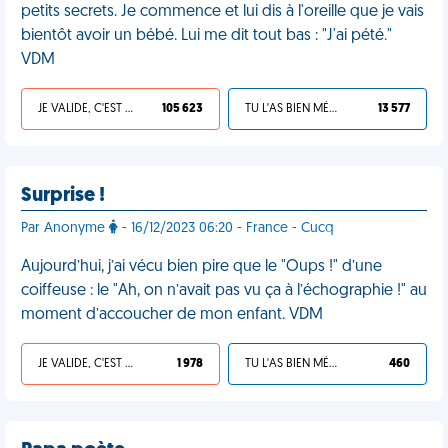
petits secrets. Je commence et lui dis à l'oreille que je vais
bientôt avoir un bébé. Lui me dit tout bas : "J'ai pété."
VDM
JE VALIDE, C'EST UNE VDM
105 623
TU L'AS BIEN MÉRITÉ
13 577
Surprise !
Par Anonyme
- 16/12/2023 06:20 - France - Cucq
Aujourd’hui, j’ai vécu bien pire que le "Oups !" d’une
coiffeuse : le "Ah, on n’avait pas vu ça à l’échographie !" au
moment d’accoucher de mon enfant. VDM
JE VALIDE, C'EST UNE VDM
1 978
TU L'AS BIEN MÉRITÉ
460