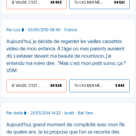
JE VALIDE, C'EST UNE VDM
43 953
TU L'AS BIEN MÉRITÉ
54 521
Par Lou
- 01/09/2010 08:40 - France
Aujourd'hui, je décide de regarder les vieilles cassettes
vidéo de mon enfance. À l'âge où mes parents auraient
dû s'extasier devant ma beauté de nourrisson, j'ai
entendu ma mère dire : "Mais c'est mon petit sumo, ça !"
VDM
JE VALIDE, C'EST UNE VDM
60 528
TU L'AS BIEN MÉRITÉ
5 843
Par stella
- 21/03/2014 14:23 - Israël - Bat Yam
Aujourd'hui, grand moment de complicité avec mon fils
de quatre ans. Je lui propose que l'on se raconte des