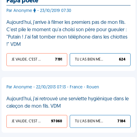
Papa poète
Par Anonyme
- 23/10/2019 07:30
Aujourd'hui, j'arrive à filmer les premiers pas de mon fils.
C'est pile le moment qu'a choisi son père pour gueuler :
"Putain ! J'ai fait tomber mon téléphone dans les chiottes
!" VDM
JE VALIDE, C'EST UNE VDM
7 191
TU L'AS BIEN MÉRITÉ
624
Par Anonyme - 22/10/2013 07:13 - France - Rouen
Aujourd'hui, j'ai retrouvé une serviette hygiénique dans le
caleçon de mon fils. VDM
JE VALIDE, C'EST UNE VDM
97 060
TU L'AS BIEN MÉRITÉ
7 184