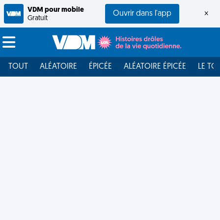
VDM pour mobile
Ouvrir dans l'app
×
Gratuit
TOUT
ALÉATOIRE
ÉPICÉE
ALÉATOIRE ÉPICÉE
LE TO