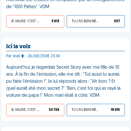
moi avait été effacée et remplacée par un enregistrement
de "1001 Pattes". VDM
JE VALIDE, C'EST UNE VDM
3 613
TU L'AS BIEN MÉRITÉ
557
Ici la voix
Par leati
- 26/08/2008 23:34
Aujourd'hui, je regardais Secret Story avec ma fille de 10
ans. À la fin de l'émission, elle me dit : "Toi aussi tu aurais
pu faire l'émission !" Je lui réponds alors : "Ah bon ? Et
quel aurait été mon secret ?" "Ben, c'est toi qui as rayé la
voiture de papa !" Mon mari était à côté. VDM
JE VALIDE, C'EST UNE VDM
53 726
TU L'AS BIEN MÉRITÉ
19 015