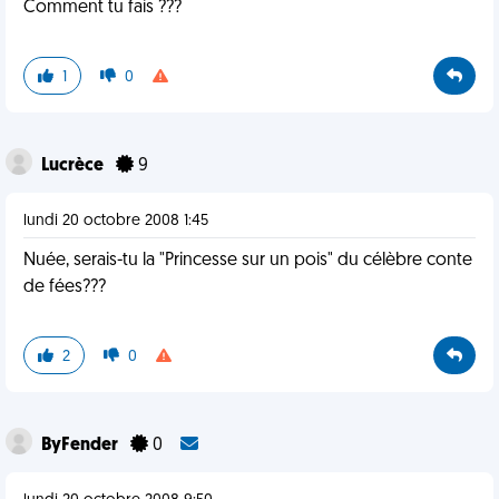
Comment tu fais ???
1
0
Lucrèce
9
lundi 20 octobre 2008 1:45
Nuée, serais-tu la "Princesse sur un pois" du célèbre conte
de fées???
2
0
ByFender
0