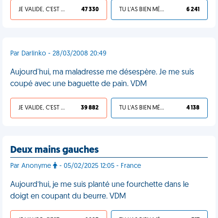
JE VALIDE, C'EST UNE VDM
47 330
TU L'AS BIEN MÉRITÉ
6 241
Par Darlinko - 28/03/2008 20:49
Aujourd'hui, ma maladresse me désespère. Je me suis
coupé avec une baguette de pain. VDM
JE VALIDE, C'EST UNE VDM
39 882
TU L'AS BIEN MÉRITÉ
4 138
Deux mains gauches
Par Anonyme
- 05/02/2025 12:05 - France
Aujourd’hui, je me suis planté une fourchette dans le
doigt en coupant du beurre. VDM