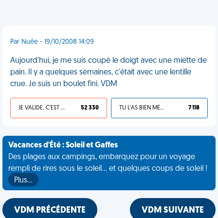
Par Nuée - 19/10/2008 14:09
Aujourd'hui, je me suis coupé le doigt avec une miette de
pain. Il y a quelques semaines, c'était avec une lentille
crue. Je suis un boulet fini. VDM
JE VALIDE, C'EST UNE VDM
52 330
TU L'AS BIEN MÉRITÉ
7 118
Vacances d'Été : Soleil et Gaffes
Des plages aux campings, embarquez pour un voyage
rempli de rires sous le soleil... et quelques coups de soleil !
Plus…
VDM PRÉCÉDENTE
VDM SUIVANTE