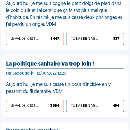
Aujourd'hui, je me suis cogné le petit doigt de pied dans
le coin du lit et j'ai senti que ça faisait plus mal que
d'habitude. En réalité, je me suis cassé deux phalanges et
j'ai perdu un ongle. VDM
JE VALIDE, C'EST UNE VDM
3 447
TU L'AS BIEN MÉRITÉ
337
La politique sanitaire va trop loin !
Par Sapouille
- 12/08/2022 12:20
Aujourd'hui, je me suis cassé un bout d'incisive en y
passant du fil dentaire. VDM
JE VALIDE, C'EST UNE VDM
3 084
TU L'AS BIEN MÉRITÉ
494