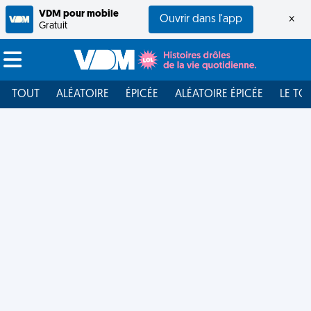
VDM pour mobile
Ouvrir dans l'app
×
Gratuit
TOUT
ALÉATOIRE
ÉPICÉE
ALÉATOIRE ÉPICÉE
LE TO