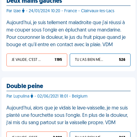
Deux mains gauches
Par Izae
- 24/01/2024 10:20 - France - Clairvaux-les-Lacs
Aujourd'hui, je suis tellement maladroite que j'ai réussi à
me couper sous l'ongle en épluchant une mandarine.
Pour couronner la douleur, le jus du fruit pique quand je
bouge et qu'il entre en contact avec la plaie. VDM
JE VALIDE, C'EST UNE VDM
1 195
TU L'AS BIEN MÉRITÉ
526
Double peine
Par Lupulina
- 02/06/2021 18:01 - Belgium
Aujourd'hui, alors que je vidais le lave-vaisselle, je me suis
planté une fourchette sous l’ongle. En plus de la douleur,
j’ai mis du sang partout sur la vaisselle propre. VDM