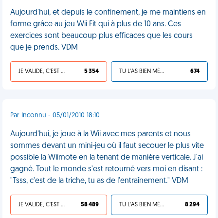
Aujourd'hui, et depuis le confinement, je me maintiens en
forme grâce au jeu Wii Fit qui à plus de 10 ans. Ces
exercices sont beaucoup plus efficaces que les cours
que je prends. VDM
JE VALIDE, C'EST UNE VDM
5 354
TU L'AS BIEN MÉRITÉ
674
Par Inconnu - 05/01/2010 18:10
Aujourd'hui, je joue à la Wii avec mes parents et nous
sommes devant un mini-jeu où il faut secouer le plus vite
possible la Wiimote en la tenant de manière verticale. J'ai
gagné. Tout le monde s'est retourné vers moi en disant :
"Tsss, c'est de la triche, tu as de l'entraînement." VDM
JE VALIDE, C'EST UNE VDM
58 489
TU L'AS BIEN MÉRITÉ
8 294