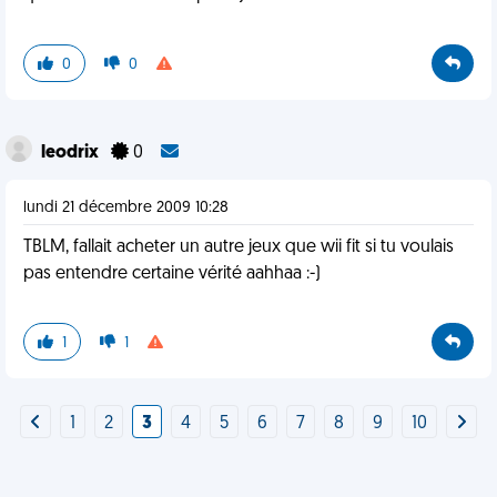
0
0
leodrix
0
lundi 21 décembre 2009 10:28
TBLM, fallait acheter un autre jeux que wii fit si tu voulais
pas entendre certaine vérité aahhaa :-)
1
1
1
2
3
4
5
6
7
8
9
10