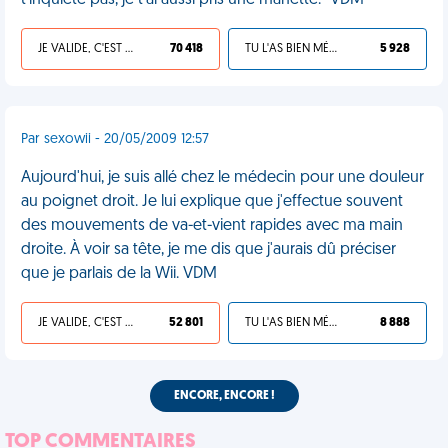
t'inquiète pas, je t'ai aussi pris une manette." VDM
JE VALIDE, C'EST UNE VDM
70 418
TU L'AS BIEN MÉRITÉ
5 928
Par sexowii - 20/05/2009 12:57
Aujourd'hui, je suis allé chez le médecin pour une douleur
au poignet droit. Je lui explique que j'effectue souvent
des mouvements de va-et-vient rapides avec ma main
droite. À voir sa tête, je me dis que j'aurais dû préciser
que je parlais de la Wii. VDM
JE VALIDE, C'EST UNE VDM
52 801
TU L'AS BIEN MÉRITÉ
8 888
ENCORE, ENCORE !
TOP COMMENTAIRES