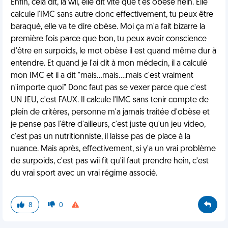
Enfin, cela dit, la wii, elle dit vite que t'es obèse hein. Elle
calcule l'IMC sans autre donc effectivement, tu peux être
baraqué, elle va te dire obèse. Moi ça m'a fait bizarre la
première fois parce que bon, tu peux avoir conscience
d'être en surpoids, le mot obèse il est quand même dur à
entendre. Et quand je l'ai dit à mon médecin, il a calculé
mon IMC et il a dit "mais...mais....mais c'est vraiment
n'importe quoi" Donc faut pas se vexer parce que c'est
UN JEU, c'est FAUX. Il calcule l'IMC sans tenir compte de
plein de critères, personne m'a jamais traitée d'obèse et
je pense pas l'être d'ailleurs, c'est juste qu'un jeu video,
c'est pas un nutritionniste, il laisse pas de place à la
nuance. Mais après, effectivement, si y'a un vrai problème
de surpoids, c'est pas wii fit qu'il faut prendre hein, c'est
du vrai sport avec un vrai régime associé.
8
0