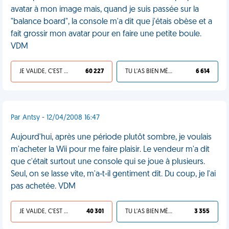
avatar à mon image mais, quand je suis passée sur la
"balance board", la console m'a dit que j'étais obèse et a
fait grossir mon avatar pour en faire une petite boule.
VDM
JE VALIDE, C'EST UNE VDM
60 227
TU L'AS BIEN MÉRITÉ
6 614
Par Antsy - 12/04/2008 16:47
Aujourd'hui, après une période plutôt sombre, je voulais
m'acheter la Wii pour me faire plaisir. Le vendeur m'a dit
que c'était surtout une console qui se joue à plusieurs.
Seul, on se lasse vite, m'a-t-il gentiment dit. Du coup, je l'ai
pas achetée. VDM
JE VALIDE, C'EST UNE VDM
40 301
TU L'AS BIEN MÉRITÉ
3 355