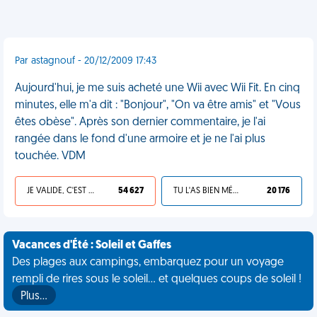
Par astagnouf - 20/12/2009 17:43
Aujourd'hui, je me suis acheté une Wii avec Wii Fit. En cinq
minutes, elle m'a dit : "Bonjour", "On va être amis" et "Vous
êtes obèse". Après son dernier commentaire, je l'ai
rangée dans le fond d'une armoire et je ne l'ai plus
touchée. VDM
JE VALIDE, C'EST UNE VDM
54 627
TU L'AS BIEN MÉRITÉ
20 176
Vacances d'Été : Soleil et Gaffes
Des plages aux campings, embarquez pour un voyage
rempli de rires sous le soleil... et quelques coups de soleil !
Plus…