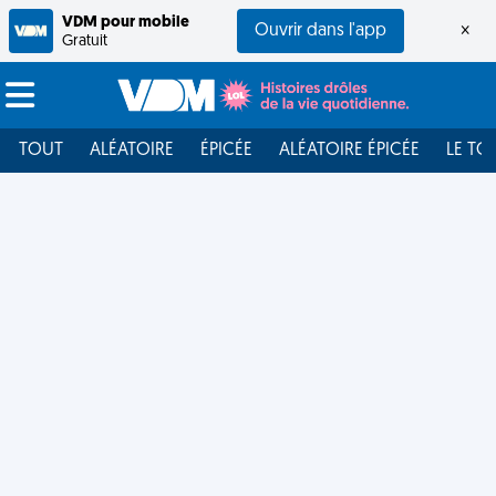
VDM pour mobile
Ouvrir dans l'app
×
Gratuit
TOUT
ALÉATOIRE
ÉPICÉE
ALÉATOIRE ÉPICÉE
LE TO