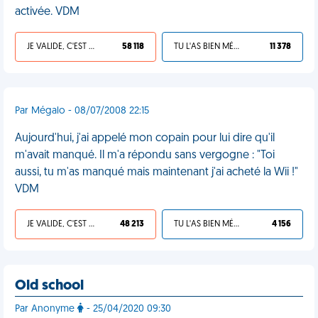
activée. VDM
JE VALIDE, C'EST UNE VDM
58 118
TU L'AS BIEN MÉRITÉ
11 378
Par Mégalo - 08/07/2008 22:15
Aujourd'hui, j'ai appelé mon copain pour lui dire qu'il
m'avait manqué. Il m'a répondu sans vergogne : "Toi
aussi, tu m'as manqué mais maintenant j'ai acheté la Wii !"
VDM
JE VALIDE, C'EST UNE VDM
48 213
TU L'AS BIEN MÉRITÉ
4 156
Old school
Par Anonyme
- 25/04/2020 09:30