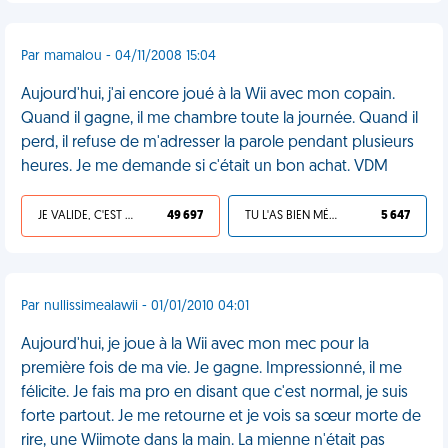
Par mamalou - 04/11/2008 15:04
Aujourd'hui, j'ai encore joué à la Wii avec mon copain.
Quand il gagne, il me chambre toute la journée. Quand il
perd, il refuse de m'adresser la parole pendant plusieurs
heures. Je me demande si c'était un bon achat. VDM
JE VALIDE, C'EST UNE VDM
49 697
TU L'AS BIEN MÉRITÉ
5 647
Par nullissimealawii - 01/01/2010 04:01
Aujourd'hui, je joue à la Wii avec mon mec pour la
première fois de ma vie. Je gagne. Impressionné, il me
félicite. Je fais ma pro en disant que c'est normal, je suis
forte partout. Je me retourne et je vois sa sœur morte de
rire, une Wiimote dans la main. La mienne n'était pas