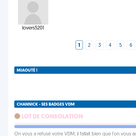
lovers5201
1
2
3
4
5
6
MIAOUTÉ !
CHANNICK - SES BADGES VDM
LOT DE CONSOLATION
On vous a refusé votre VDM, il fallait bien que l'on vous