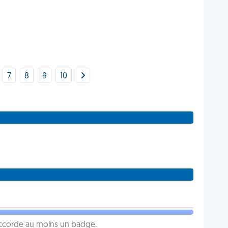
7
8
9
10
 accorde au moins un badge.