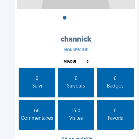
•
•
•
channick
NON SPÉCIFIÉ
MIAOU!
0
0
0
0
Suivi
Suiveurs
Badges
66
1510
0
Commentaires
Visites
Favoris