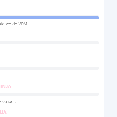
istence de VDM.
NINJA
 ce jour.
NJA