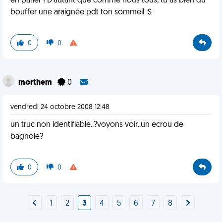
en parler ! D'autant que comme nous tous, tu as bien dû
bouffer une araignée pdt ton sommeil :$
0
0
morthem
0
vendredi 24 octobre 2008 12:48
un truc non identifiable..?voyons voir..un ecrou de
bagnole?
0
0
1
2
3
4
5
6
7
8