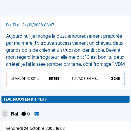
Par Flal - 24/10/2008 06:47
Aujourd'hui, je mange la pizza amoureusement préparée
par ma mère. J'y trouve successivement un cheveu, deux
grands poils de chien et un truc non identifiable. Devant
mon regard interrogateur, elle me dit : "C'est bon, tu peux
arrêter, je l'ai laissée tomber par terre, côté fromage." VDM
JE VALIDE, C'EST UNE VDM
53 755
TU L'AS BIEN MÉRITÉ
3 248
FLAL NOUS EN DIT PLUS
Flal
0
vendredi 24 octobre 2008 16:02