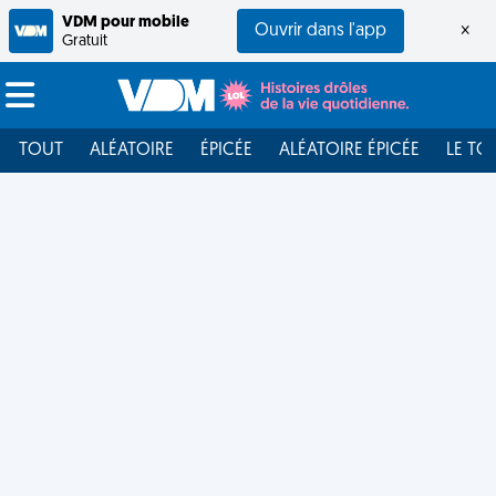
VDM pour mobile
Ouvrir dans l'app
×
Gratuit
TOUT
ALÉATOIRE
ÉPICÉE
ALÉATOIRE ÉPICÉE
LE TO