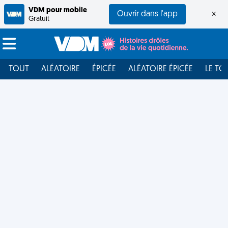
VDM pour mobile
Ouvrir dans l'app
×
Gratuit
TOUT
ALÉATOIRE
ÉPICÉE
ALÉATOIRE ÉPICÉE
LE TO