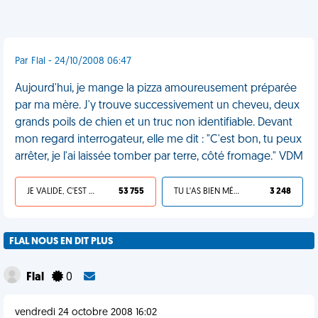
Par Flal - 24/10/2008 06:47
Aujourd'hui, je mange la pizza amoureusement préparée
par ma mère. J'y trouve successivement un cheveu, deux
grands poils de chien et un truc non identifiable. Devant
mon regard interrogateur, elle me dit : "C'est bon, tu peux
arrêter, je l'ai laissée tomber par terre, côté fromage." VDM
JE VALIDE, C'EST UNE VDM
53 755
TU L'AS BIEN MÉRITÉ
3 248
FLAL NOUS EN DIT PLUS
Flal
0
vendredi 24 octobre 2008 16:02